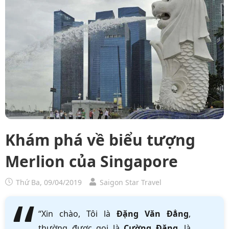
Khám phá về biểu tượng
Merlion của Singapore
Thứ Ba, 09/04/2019
Saigon Star Travel
“Xin chào, Tôi là
Đặng Văn Đẳng
,
thường được gọi là
Cường Đặng
, là