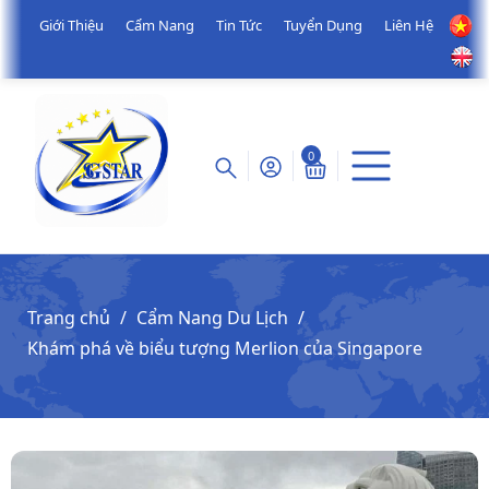
Giới Thiệu
Cẩm Nang
Tin Tức
Tuyển Dụng
Liên Hệ
0
Trang chủ
Cẩm Nang Du Lịch
Khám phá về biểu tượng Merlion của Singapore