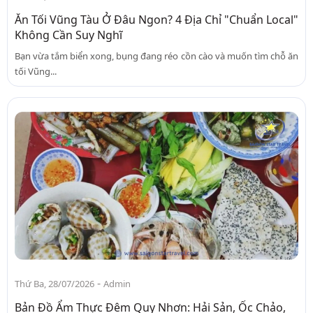
Ăn Tối Vũng Tàu Ở Đâu Ngon? 4 Địa Chỉ "Chuẩn Local"
Không Cần Suy Nghĩ
Bạn vừa tắm biển xong, bụng đang réo cồn cào và muốn tìm chỗ ăn
tối Vũng...
-
Thứ Ba, 28/07/2026
Admin
Bản Đồ Ẩm Thực Đêm Quy Nhơn: Hải Sản, Ốc Chảo,