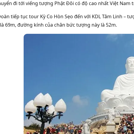
huyển đi tới viếng tượng Phật Đôi có độ cao nhất Việt Nam 
Đoàn tiếp tục tour Kỳ Co Hòn Sẹo đến với KDL Tâm Linh – t
 là 69m, đường kính của chân bức tượng này là 52m.