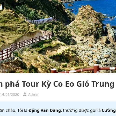
 phá Tour Kỳ Co Eo Gió Trung
 14/01/2020
Admin
Xin chào, Tôi là
Đặng Văn Đẳng
, thường được gọi là
Cường