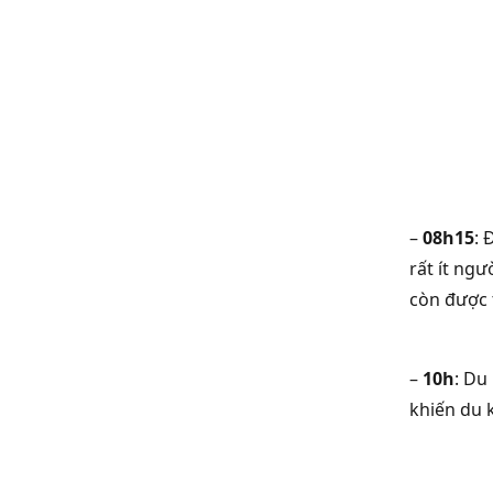
–
08h15
: 
rất ít ng
còn được 
–
10h
: Du
khiến du 