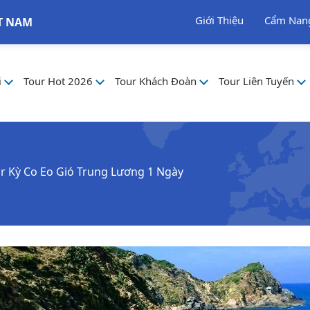
Giới Thiệu
Cẩm Nan
T NAM
i
Tour Hot 2026
Tour Khách Đoàn
Tour Liên Tuyến
 Kỳ Co Eo Gió Trung Lương 1 Ngày