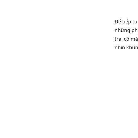
Để tiếp t
những pho
trại có m
nhìn khun