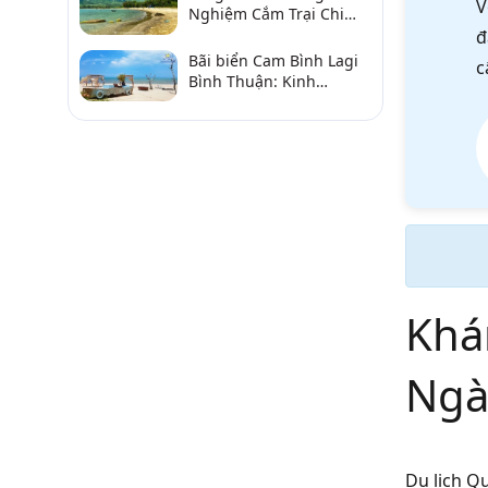
V
Nghiệm Cắm Trại Chi
Tiết Từ A–Z
đ
Bãi biển Cam Bình Lagi
c
Bình Thuận: Kinh
nghiệm đi chơi, ăn hải
sản, điểm gần
Khá
Ngà
Du lịch Q