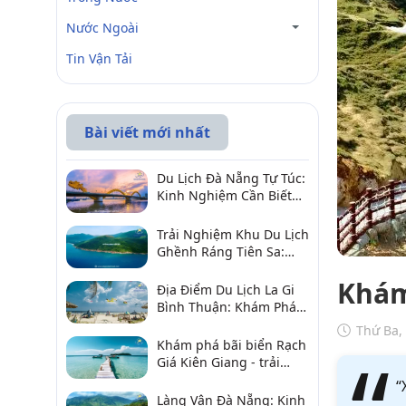
Nước Ngoài
Tin Vận Tải
Bài viết mới nhất
Du Lịch Đà Nẵng Tự Túc:
Kinh Nghiệm Cần Biết
Để Trải Nghiệm Tuyệt
Vời
Trải Nghiệm Khu Du Lịch
Ghềnh Ráng Tiên Sa:
Điểm Đến Không Thể Bỏ
Khám
Qua
Địa Điểm Du Lịch La Gi
Bình Thuận: Khám Phá 6
Điểm Đến Đáng Ghé
Thứ Ba,
2026
Khám phá bãi biển Rạch
Giá Kiên Giang - trải
nghiệm biển hấp dẫn
“
Làng Vân Đà Nẵng: Kinh