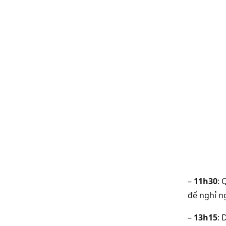
–
11h30
: 
để nghỉ n
–
13h15
: 