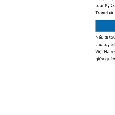
tour Kỳ C
Travel
xin
Nếu đi to
cầu tùy t
Việt Nam 
giữa quân