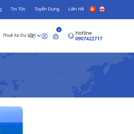
g
Tin Tức
Tuyển Dụng
Liên Hệ
0
Hotline
Thuê Xe Du Lịch
0907422717