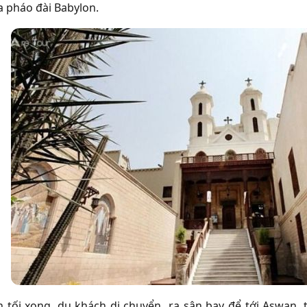
a pháo đài Babylon.
n tối xong, du khách di chuyển ra sân bay để tới Aswan,