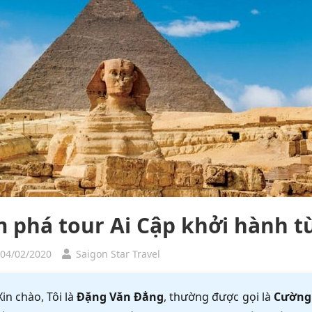
 phá tour Ai Cập khởi hành 
 04/02/2020
Saigon Star Travel
Xin chào, Tôi là
Đặng Văn Đẳng
, thường được gọi là
Cường