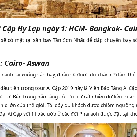
i Cập Hy Lạp ngày 1: HCM- Bangkok- Cai
sẽ có mặt tại sân bay Tân Sơn Nhất để đáp chuyến bay s
: Cairo- Aswan
ạ cánh tại xuống sân bay, đoàn sẽ được du khách đi làm thủ
đầu tiên trong tour Ai Cập 2019 này là Viện Bảo Tàng Ai Cập
 rỡ. Bên trong bảo tàng có lưu trữ rất nhiều dữ liệu quan t
hic lớn của thế giới. Tới đây du khách được chiêm ngưỡng 
 đại Ai Cập với 11 xác ướp ở các đời Pharaoh được đặt tại kh