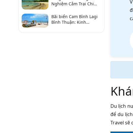
V
Nghiệm Cắm Trại Chi
Tiết Từ A–Z
đ
Bãi biển Cam Bình Lagi
c
Bình Thuận: Kinh
nghiệm đi chơi, ăn hải
sản, điểm gần
Khá
Du lịch n
để du lịc
Travel sẽ 