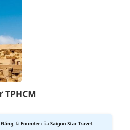
từ TPHCM
 Đặng
, là
Founder
của
Saigon Star Travel
.