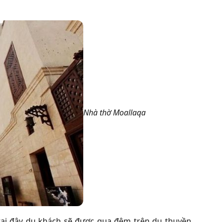
Nhà thờ Moallaqa
 tại đây du khách sẽ được qua đêm trên du thuyền