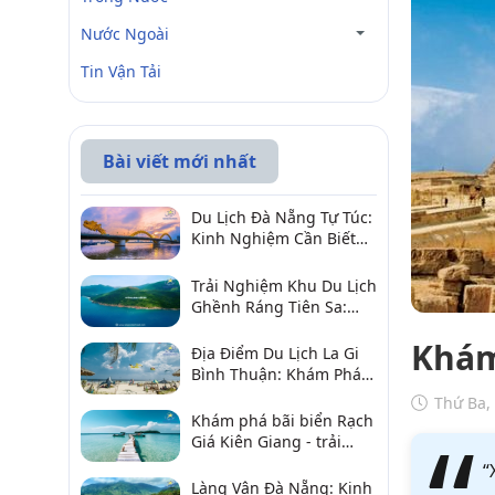
Nước Ngoài
Tin Vận Tải
Bài viết mới nhất
Du Lịch Đà Nẵng Tự Túc:
Kinh Nghiệm Cần Biết
Để Trải Nghiệm Tuyệt
Vời
Trải Nghiệm Khu Du Lịch
Ghềnh Ráng Tiên Sa:
Điểm Đến Không Thể Bỏ
Khám
Qua
Địa Điểm Du Lịch La Gi
Bình Thuận: Khám Phá 6
Điểm Đến Đáng Ghé
Thứ Ba,
2026
Khám phá bãi biển Rạch
Giá Kiên Giang - trải
nghiệm biển hấp dẫn
“
Làng Vân Đà Nẵng: Kinh