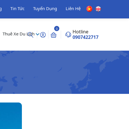
g
Tin Tức
Tuyển Dụng
Liên Hệ
0
Hotline
Thuê Xe Du Lịch
0907422717