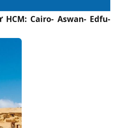
ạ
ừ HCM: Cairo- Aswan- Edfu-