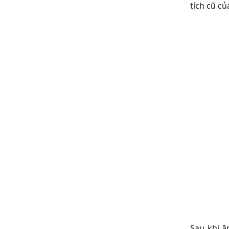
tích cũ củ
Sau khi ă