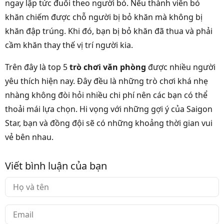
ngay lập tức đuổi theo người bỏ. Nếu thành viên bỏ
khăn chiếm được chỗ người bị bỏ khăn mà không bị
khăn đập trúng. Khi đó, bạn bị bỏ khăn đã thua và phải
cầm khăn thay thế vị trí người kia.
Trên đây là top 5
trò chơi văn phòng
được nhiều người
yêu thích hiện nay. Đây đều là những trò chơi khá nhẹ
nhàng không đòi hỏi nhiều chi phí nên các bạn có thể
thoải mái lựa chọn. Hi vọng với những gợi ý của Saigon
Star, bạn và đồng đội sẽ có những khoảng thời gian vui
vẻ bên nhau.
Viết bình luận của bạn