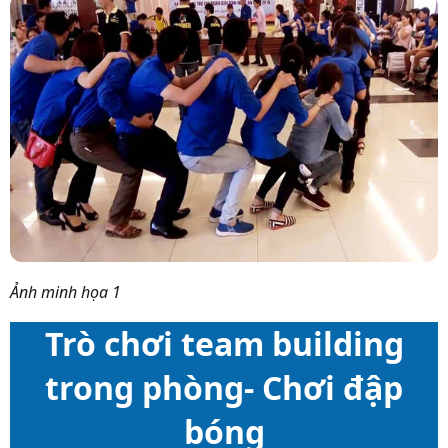
Ảnh minh họa 1
Trò chơi team building
trong phòng- Chơi đập
bóng