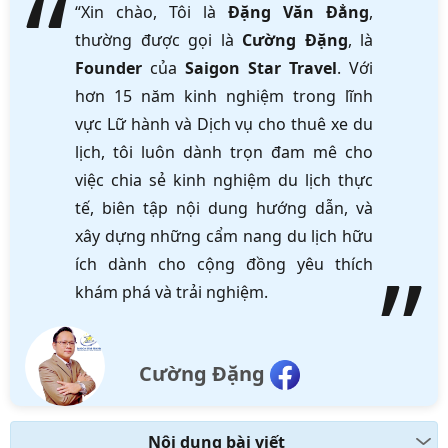
“Xin chào, Tôi là
Đặng Văn Đẳng
,
thường được gọi là
Cường Đặng
, là
Founder
của
Saigon Star Travel
. Với
hơn 15 năm kinh nghiệm trong lĩnh
vực Lữ hành và Dịch vụ cho thuê xe du
lịch, tôi luôn dành trọn đam mê cho
việc chia sẻ kinh nghiệm du lịch thực
tế, biên tập nội dung hướng dẫn, và
xây dựng những cẩm nang du lịch hữu
ích dành cho cộng đồng yêu thích
khám phá và trải nghiệm.
Cường Đặng
Nội dung bài viết