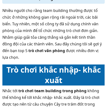
Nhiều người cho rằng team building thường được tổ
chức ở những không gian rộng rãi ngoài trời, các bãi
biển. Tuy nhiên, một số công ty đã sử dụng chính văn
phòng của mình để tổ chức những trò chơi đơn giản.
Nhằm giúp giải tỏa căng thẳng và gắn kết tinh thần
đồng đội của các thành viên. Sau đây chúng tôi sẽ gợi ý
đến bạn top 5
trò chơi văn phòng
được nhiều đơn vị
lựa chọn.
Trò chơi khắc nhập- khắc
xuất
Nhắc tới
trò chơi team building trong phòng
không
thể không kể tới khắc nhập- khắc xuất. Đây là trò chơi
được tạo nên từ câu chuyện Cây tre trăm đốt trong