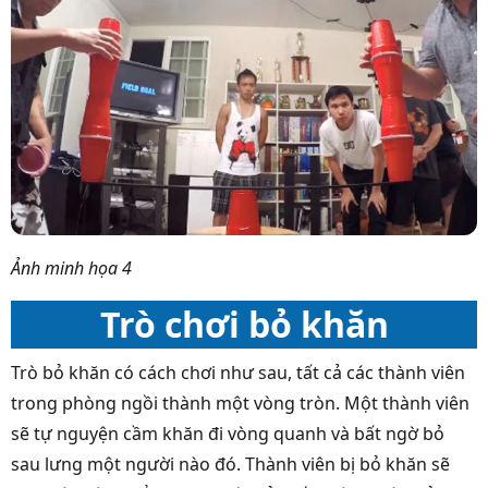
Ảnh minh họa 4
Trò chơi bỏ khăn
Trò bỏ khăn có cách chơi như sau, tất cả các thành viên
trong phòng ngồi thành một vòng tròn. Một thành viên
sẽ tự nguyện cầm khăn đi vòng quanh và bất ngờ bỏ
sau lưng một người nào đó. Thành viên bị bỏ khăn sẽ