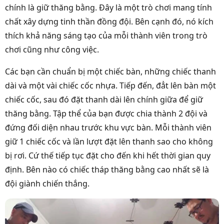
chính là giữ thăng bằng. Đây là một trò chơi mang tính
chất xây dựng tinh thần đồng đội. Bên cạnh đó, nó kích
thích khả năng sáng tạo của mỗi thành viên trong trò
chơi cũng như công việc.
Các bạn cần chuẩn bị một chiếc bàn, những chiếc thanh
dài và một vài chiếc cốc nhựa. Tiếp đến, đẳt lên bàn một
chiếc cốc, sau đó đặt thanh dài lên chính giữa để giữ
thăng bằng. Tập thể của bạn được chia thành 2 đội và
đứng đối diện nhau trước khu vực bàn. Mỗi thành viên
giữ 1 chiếc cốc và lần lượt đặt lên thanh sao cho không
bị rơi. Cứ thế tiếp tục đặt cho đến khi hết thời gian quy
định. Bên nào có chiếc tháp thăng bằng cao nhất sẽ là
đội giành chiến thắng.