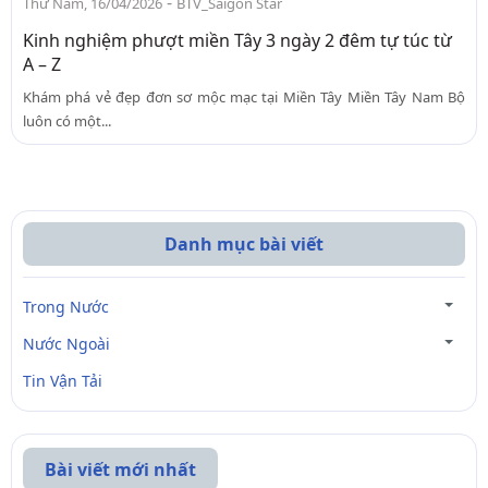
-
Thứ Năm, 16/04/2026
BTV_Saigon Star
Kinh nghiệm phượt miền Tây 3 ngày 2 đêm tự túc từ
A – Z
Khám phá vẻ đẹp đơn sơ mộc mạc tại Miền Tây Miền Tây Nam Bộ
luôn có một...
Danh mục bài viết
Trong Nước
Nước Ngoài
Tin Vận Tải
Bài viết mới nhất