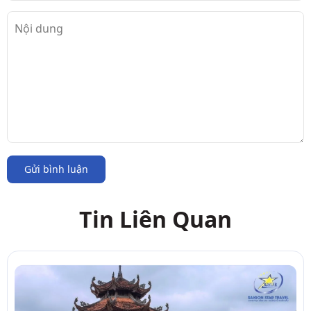
Gửi bình luận
Tin Liên Quan