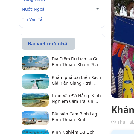
Nước Ngoài
Tin Vận Tải
Bài viết mới nhất
Địa Điểm Du Lịch La Gi
Bình Thuận: Khám Phá 6
Điểm Đến Đáng Ghé
2026
Khám phá bãi biển Rạch
Giá Kiên Giang - trải
nghiệm biển hấp dẫn
Làng Vân Đà Nẵng: Kinh
Nghiệm Cắm Trại Chi
Khám
Tiết Từ A–Z
Bãi biển Cam Bình Lagi
Bình Thuận: Kinh
Thứ Hai
nghiệm đi chơi, ăn hải
sản, điểm gần
Kinh Nghiệm Du Lịch