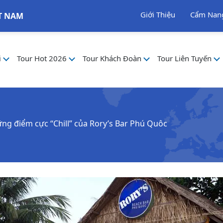
Giới Thiệu
Cẩm Nan
T NAM
i
Tour Hot 2026
Tour Khách Đoàn
Tour Liên Tuyến
g điểm cực “Chill” của Rory’s Bar Phú Quôc