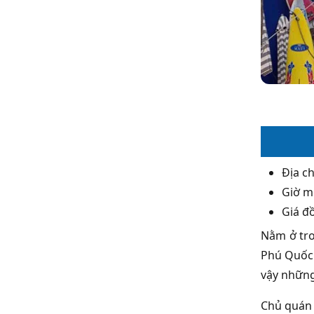
Địa c
Giờ m
Giá đ
Nằm ở tro
Phú Quốc 
vậy những
Chủ quán 