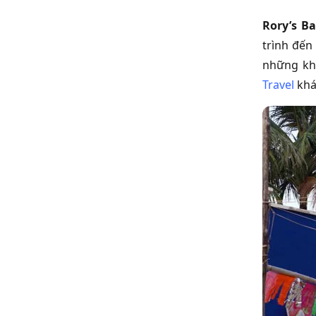
Rory’s B
trình đế
những kho
Travel
khá