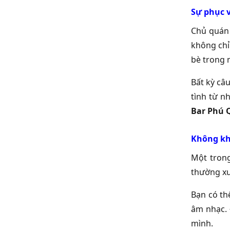
Sự phục v
Chủ quán 
không chỉ
bè trong 
Bất kỳ câ
tình từ n
Bar Phú 
Không khí
Một trong
thường xu
Bạn có th
âm nhạc. 
mình.