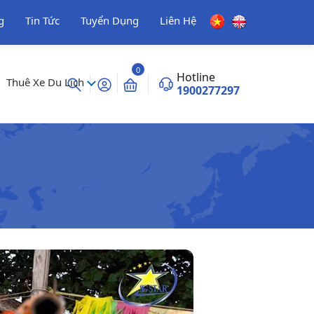
g
Tin Tức
Tuyển Dụng
Liên Hệ
0
Hotline
Thuê Xe Du Lịch
1900277297