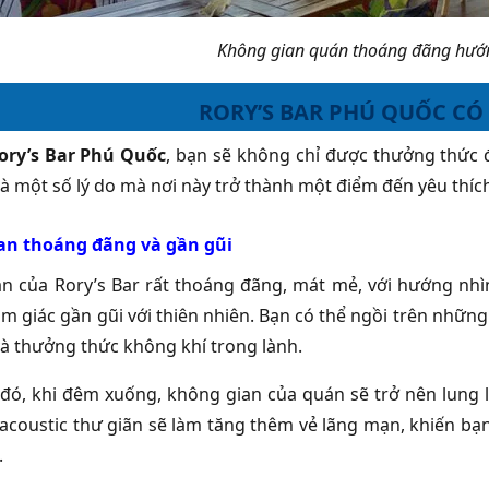
Không gian quán thoáng đãng hướn
RORY’S BAR PHÚ QUỐC CÓ
ory’s Bar Phú Quốc
, bạn sẽ không chỉ được thưởng thức
là một số lý do mà nơi này trở thành một điểm đến yêu thíc
an thoáng đãng và gần gũi
n của Rory’s Bar rất thoáng đãng, mát mẻ, với hướng nhìn
cảm giác gần gũi với thiên nhiên. Bạn có thể ngồi trên nhữ
và thưởng thức không khí trong lành.
đó, khi đêm xuống, không gian của quán sẽ trở nên lung
acoustic thư giãn sẽ làm tăng thêm vẻ lãng mạn, khiến bạn
.