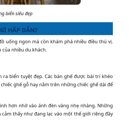
g biển siêu đẹp
 GÌ HẤP DẪN?
 đồ uống ngon mà còn khám phá nhiều điều thú vị.
h của nhiều du khách.
 ra biển tuyệt đẹp. Các bàn ghế được bài trí khéo
ng chiếc ghế gỗ hay nằm trên những chiếc ghế dài để
 linh hơn nhờ vào ánh đèn vàng nhẹ nhàng. Những
 cảm thấy như đang lạc vào một thế giới riêng đầy