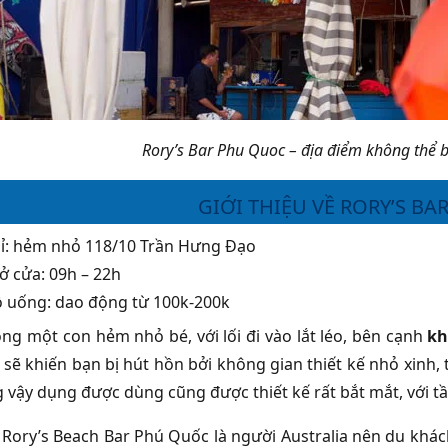
Rory’s Bar Phu Quoc – địa điểm không thể 
GIỚI THIỆU VỀ RORY’S B
hỉ: hẻm nhỏ 118/10 Trần Hưng Đạo
ở cửa: 09h – 22h
ồ uống: dao động từ 100k-200k
ng một con hẻm nhỏ bé, với lối đi vào lắt léo, bên cạnh
kh
sẽ khiến bạn bị hút hồn bởi không gian thiết kế nhỏ xinh, t
 vậy dụng được dùng cũng được thiết kế rất bắt mắt, với tầ
Rory’s Beach Bar Phú Quốc là người Australia nên du khác