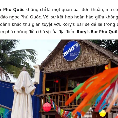
ar Phú Quốc
không chỉ là một quán bar đơn thuần, mà còn
n
đảo ngọc Phú Quốc
. Với sự kết hợp hoàn hảo giữa khôn
ảnh khắc thư giãn tuyệt vời, Rory’s Bar sẽ để lại tron
m phá n
hững điều thú vị của địa điểm
Rory’s Bar Phú Qu