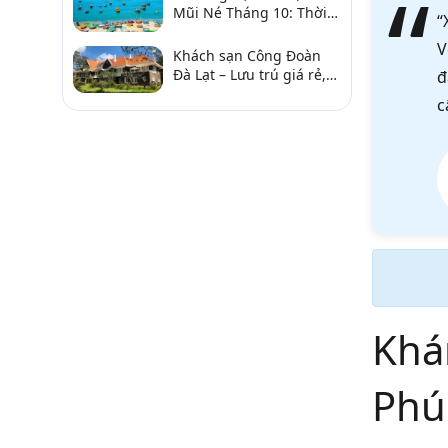
Mũi Né Tháng 10: Thời
“
Tiết & Chơi Gì?
V
Khách sạn Công Đoàn
Đà Lạt – Lưu trú giá rẻ,
đ
gần chợ và hồ Xuân
c
Hương
Khá
Phú