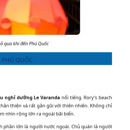
bỏ qua khi đến Phú Quốc
AR PHÚ QUỐC
u nghỉ dưỡng
Le Varanda
nổi tiếng. Rory’s beach
hân thiện và rất gần gũi với thiên nhiên. Không chỉ
m nhìn rộng lớn ra ngoài bãi biển.
h phần lớn là người nước ngoài. Chủ quán là người