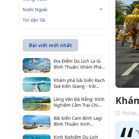
Nước Ngoài
Tin Vận Tải
Bài viết mới nhất
Địa Điểm Du Lịch La Gi
Bình Thuận: Khám Phá 6
Điểm Đến Đáng Ghé
2026
Khám phá bãi biển Rạch
Giá Kiên Giang - trải
nghiệm biển hấp dẫn
Khám
Làng Vân Đà Nẵng: Kinh
Nghiệm Cắm Trại Chi
Tiết Từ A–Z
Thứ Ba,
Bãi biển Cam Bình Lagi
Bình Thuận: Kinh
nghiệm đi chơi, ăn hải
“
sản, điểm gần
Kinh Nghiệm Du Lịch