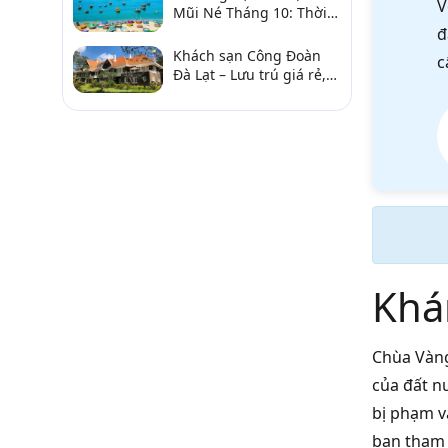
V
Mũi Né Tháng 10: Thời
Tiết & Chơi Gì?
đ
Khách sạn Công Đoàn
c
Đà Lạt – Lưu trú giá rẻ,
gần chợ và hồ Xuân
Hương
Khá
Chùa Vàng 
của đất n
bị phạm v
bạn tham