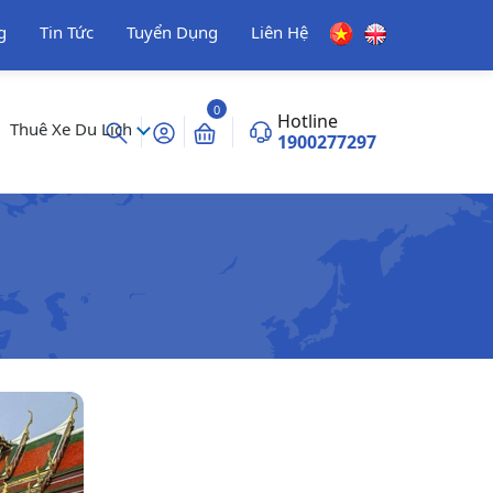
g
Tin Tức
Tuyển Dụng
Liên Hệ
0
Hotline
Thuê Xe Du Lịch
1900277297