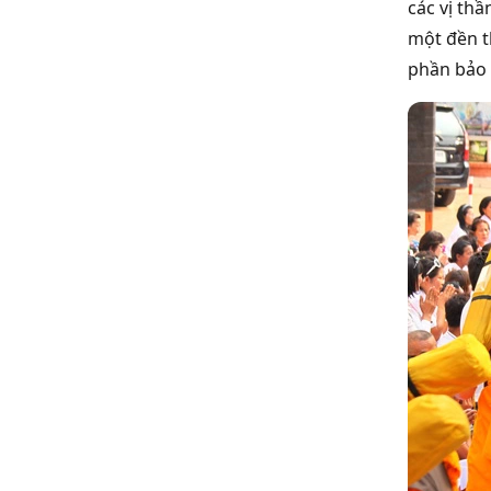
các vị th
một đền t
phần bảo 