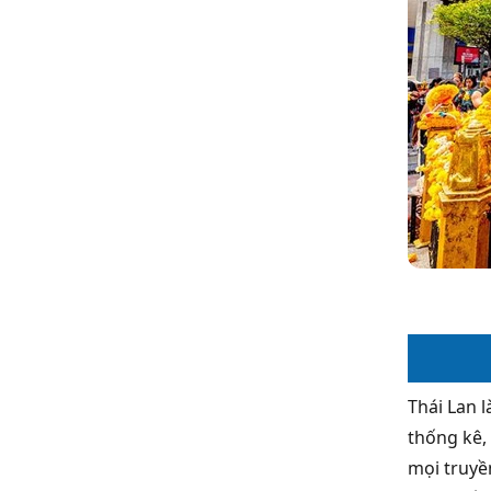
Thái Lan 
thống kê,
mọi truyề