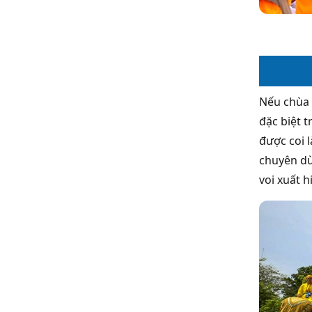
Nếu chùa l
đặc biệt t
được coi l
chuyên dù
voi xuất h