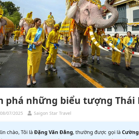
 phá những biểu tượng Thái 
 08/07/2025
Saigon Star Travel
Xin chào, Tôi là
Đặng Văn Đẳng
, thường được gọi là
Cường