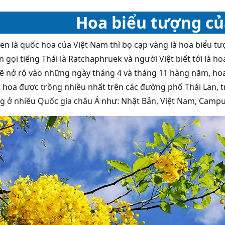
Hoa biểu tượng củ
en là quốc hoa của Việt Nam thì bọ cạp vàng là hoa biểu tượ
ên gọi tiếng Thái là Ratchaphruek và người Việt biết tới l
sẽ nở rộ vào những ngày tháng 4 và tháng 11 hàng năm, h
ài hoa được trồng nhiều nhất trên các đường phố Thái Lan, t
g ở nhiều Quốc gia châu Á như: Nhật Bản, Việt Nam, Camp