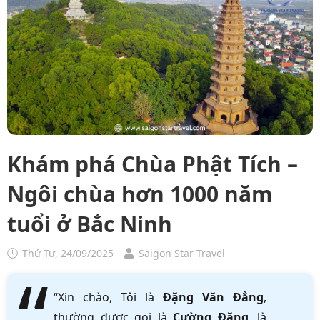
Khám phá Chùa Phật Tích –
Ngôi chùa hơn 1000 năm
tuổi ở Bắc Ninh
Thứ Tư, 24/09/2025
Saigon Star Travel
“Xin chào, Tôi là
Đặng Văn Đẳng
,
thường được gọi là
Cường Đặng
, là