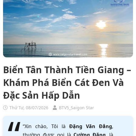
Biển Tân Thành Tiền Giang –
Khám Phá Biển Cát Đen Và
Đặc Sản Hấp Dẫn
Thứ Tư, 08/07/2026
BTV5_Saigon Star
“Xin chào, Tôi là
Đặng Văn Đẳng
,
thường được gọi là
Cường Đặng
, là