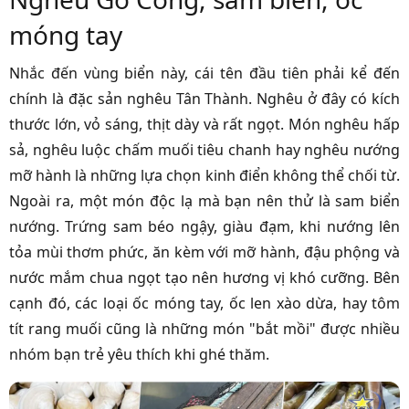
móng tay
Nhắc đến vùng biển này, cái tên đầu tiên phải kể đến
chính là đặc sản nghêu Tân Thành. Nghêu ở đây có kích
thước lớn, vỏ sáng, thịt dày và rất ngọt. Món nghêu hấp
sả, nghêu luộc chấm muối tiêu chanh hay nghêu nướng
mỡ hành là những lựa chọn kinh điển không thể chối từ.
Ngoài ra, một món độc lạ mà bạn nên thử là sam biển
nướng. Trứng sam béo ngậy, giàu đạm, khi nướng lên
tỏa mùi thơm phức, ăn kèm với mỡ hành, đậu phộng và
nước mắm chua ngọt tạo nên hương vị khó cưỡng. Bên
cạnh đó, các loại ốc móng tay, ốc len xào dừa, hay tôm
tít rang muối cũng là những món "bắt mồi" được nhiều
nhóm bạn trẻ yêu thích khi ghé thăm.