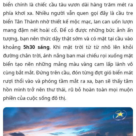
biển chính là chiếc cầu tàu vươn dài hàng trăm mét ra
phía khơi xa. Nhiều người vẫn quen gọi đây là cầu tre
biển Tân Thành nhờ thiết kế mộc mạc, lan can uốn lượn
mang đậm nét hoài cổ. Để có được những bức ảnh ấn
tượng, bạn nên thức dậy thật sớm và có mặt tại cầu vào
khoảng
5h30 sáng
. Khi mặt trời từ từ nhô lên khỏi
đường chân trời, ánh nắng ban mai chiếu rọi xuống mặt
biển tạo nên những mảng màu vàng cam lấp lánh vô
cùng bắt mắt. Đứng trên cầu, đón từng đợt gió biển mát
rượi thổi vào và phóng tầm mắt ra xa, bạn sẽ thấy tâm
hồn mình trở nên thư thái, rũ bỏ hoàn toàn mọi muộn
phiền của cuộc sống đô thị.