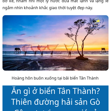
bờ kè, nhâm nhi một ly nước dừa mát lạnh và lặng lẽ
ngắm nhìn khoảnh khắc giao thời tuyệt đẹp này.
Hoàng hôn buôn xuống tại bãi biển Tân Thành
Ăn gì ở biển Tân Thành?
Thiên đường hải sản Gò