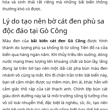
hóa và sinh thái rất riêng mà những bãi biển thông
thường khó có được.
Lý do tạo nên bờ cát đen phù sa
độc đáo tại Gò Công
Màu đen của
bãi biển cát đen Gò Công
được hình
thành do lượng phù sa khổng lồ từ sông Tiền đổ ra cửa
biển qua hàng ngàn năm. Khi thủy triều lên xuống, dòng
nước mang theo lượng lớn khoáng chất và bùn lầy, lắng
đọng lại trên bờ tạo nên một dải cát pha bùn màu đen
nhánh vô cùng lạ mắt. Khi đi chân trần trên bãi biển này,
bạn sẽ cảm nhận được sự mềm mịn, êm ái, khác hẳn với
cảm giác thô ráp của cát thạch anh. Chính lớp bùn cát
giàu dinh dưỡng này lại là môi trường sống lý tưởng cho
vô số loài nhuyễn thể, đặc biệt là nghêu, sò, ốc, tạo nên
một hệ sinh thái trù phú nuôi sống biết bao thế hệ ngư