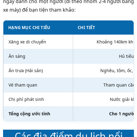
ngày dành cho một người (đi theo nhóm 2-4 người bằng
xe máy) để bạn tiện tham khảo:
HẠNG MỤC CHI TIÊU
CHI TIẾT
Xăng xe di chuyển
Khoảng 140km khứ h
Ăn sáng
Hủ tiếu 
Ăn trưa (Hải sản)
Nghêu, tôm, ốc, 
Vé tham quan
Tham quan cầu tà
Chi phí phát sinh
Nước giải kh
Tổng cộng ước tính
Cho 1 người/
Các địa điểm du lịch nổi