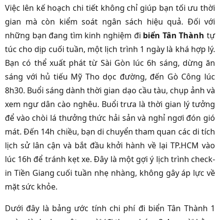
Việc lên kế hoạch chi tiết không chỉ giúp bạn tối ưu thời
gian mà còn kiểm soát ngân sách hiệu quả. Đối với
những bạn đang tìm kinh nghiệm đi
biển Tân Thành
tự
túc cho dịp cuối tuần, một lịch trình 1 ngày là khá hợp lý.
Bạn có thể xuất phát từ Sài Gòn lúc 6h sáng, dừng ăn
sáng với hủ tiếu Mỹ Tho dọc đường, đến Gò Công lúc
8h30. Buổi sáng dành thời gian dạo cầu tàu, chụp ảnh và
xem ngư dân cào nghêu. Buổi trưa là thời gian lý tưởng
để vào chòi lá thưởng thức hải sản và nghỉ ngơi đón gió
mát. Đến 14h chiều, bạn di chuyển tham quan các di tích
lịch sử lân cận và bắt đầu khởi hành về lại TP.HCM vào
lúc 16h để tránh kẹt xe. Đây là một gợi ý lịch trình check-
in Tiền Giang cuối tuần nhẹ nhàng, không gây áp lực về
mặt sức khỏe.
Dưới đây là bảng ước tính chi phí đi biển Tân Thành 1