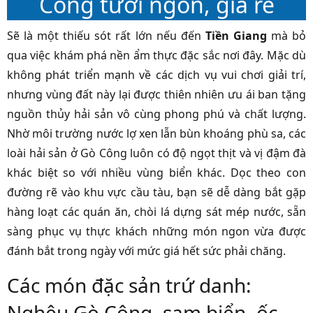
Công tươi ngon, giá rẻ
Sẽ là một thiếu sót rất lớn nếu đến
Tiền Giang
mà bỏ
qua việc khám phá nền ẩm thực đặc sắc nơi đây. Mặc dù
không phát triển mạnh về các dịch vụ vui chơi giải trí,
nhưng vùng đất này lại được thiên nhiên ưu ái ban tặng
nguồn thủy hải sản vô cùng phong phú và chất lượng.
Nhờ môi trường nước lợ xen lẫn bùn khoáng phù sa, các
loài hải sản ở Gò Công luôn có độ ngọt thịt và vị đậm đà
khác biệt so với nhiều vùng biển khác. Dọc theo con
đường rẽ vào khu vực cầu tàu, bạn sẽ dễ dàng bắt gặp
hàng loạt các quán ăn, chòi lá dựng sát mép nước, sẵn
sàng phục vụ thực khách những món ngon vừa được
đánh bắt trong ngày với mức giá hết sức phải chăng.
Các món đặc sản trứ danh:
Nghêu Gò Công, sam biển, ốc