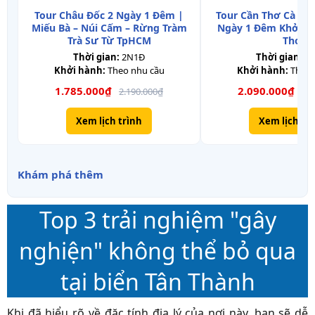
Tour Châu Đốc 2 Ngày 1 Đêm |
Tour Cần Thơ Cà Ma
Miếu Bà – Núi Cấm – Rừng Tràm
Ngày 1 Đêm Khởi H
Trà Sư Từ TpHCM
Thơ
Thời gian:
2N1Đ
Thời gian:
2
Khởi hành:
Theo nhu cầu
Khởi hành:
Theo 
1.785.000₫
2.090.000₫
2.190.000₫
2.6
Xem lịch trình
Xem lịch tr
Khám phá thêm
Top 3 trải nghiệm "gây
nghiện" không thể bỏ qua
tại biển Tân Thành
Khi đã hiểu rõ về đặc tính địa lý của nơi này, bạn sẽ dễ