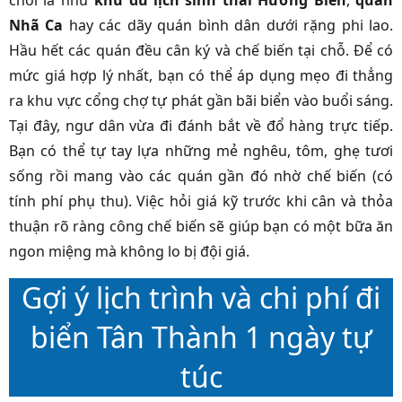
chòi lá như
khu du lịch sinh thái Hương Biển
,
quán
Nhã Ca
hay các dãy quán bình dân dưới rặng phi lao.
Hầu hết các quán đều cân ký và chế biến tại chỗ. Để có
mức giá hợp lý nhất, bạn có thể áp dụng mẹo đi thẳng
ra khu vực cổng chợ tự phát gần bãi biển vào buổi sáng.
Tại đây, ngư dân vừa đi đánh bắt về đổ hàng trực tiếp.
Bạn có thể tự tay lựa những mẻ nghêu, tôm, ghẹ tươi
sống rồi mang vào các quán gần đó nhờ chế biến (có
tính phí phụ thu). Việc hỏi giá kỹ trước khi cân và thỏa
thuận rõ ràng công chế biến sẽ giúp bạn có một bữa ăn
ngon miệng mà không lo bị đội giá.
Gợi ý lịch trình và chi phí đi
biển Tân Thành 1 ngày tự
túc