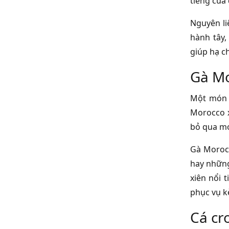
tiếng của
Nguyên li
hành tây,
giúp hạ ch
Gà Mo
Một món ă
Morocco x
bỏ qua mó
Gà Morocc
hay những
xiên nổi 
phục vụ kè
Cá cr