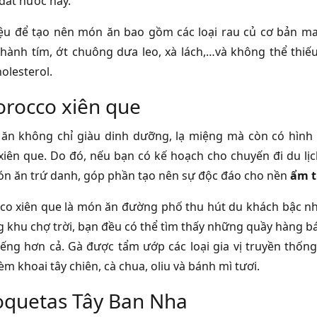
 đất nước này.
ệu để tạo nên món ăn bao gồm các loại rau củ cơ bản ma
 hành tím, ớt chuông dưa leo, xà lách,…và không thể thiế
olesterol.
rocco xiên que
n không chỉ giàu dinh dưỡng, lạ miệng mà còn có hình 
iên que. Do đó, nếu bạn có kế hoạch cho chuyến đi du lị
n ăn trứ danh, góp phần tạo nên sự độc đáo cho nền
ẩm t
o xiên que là món ăn đường phố thu hút du khách bậc nhấ
 khu chợ trời, bạn đều có thể tìm thấy những quầy hàng bá
tiếng hơn cả. Gà được tẩm ướp các loại gia vị truyền thốn
m khoai tây chiên, cà chua, oliu và bánh mì tươi.
oquetas Tây Ban Nha