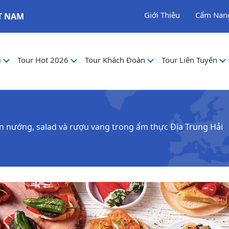
Giới Thiệu
Cẩm Nan
T NAM
i
Tour Hot 2026
Tour Khách Đoàn
Tour Liên Tuyến
nướng, salad và rượu vang trong ẩm thực Địa Trung Hải