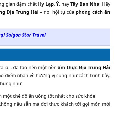
ng gian đậm chất
Hy Lạp
,
Ý
, hay
Tây Ban Nha
. Hãy
ng Địa Trung Hải
– nơi hội tụ của
phong cách ăn
ại Saigon Star Travel
talia… đã tạo nên một nền
ẩm thực Địa Trung Hải
tạo điểm nhấn về hương vị cũng như cách trình bày.
chung như:
nên một chế độ ăn uống tốt nhất cho sức khỏe
- không nấu sẵn mà đợi thực khách tới gọi món mới