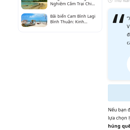
Thứ Năm
Nghiệm Cắm Trại Chi
Tiết Từ A–Z
Bãi biển Cam Bình Lagi
“
Bình Thuận: Kinh
V
nghiệm đi chơi, ăn hải
sản, điểm gần
đ
c
Nếu bạn đ
lựa chọn 
húng qu