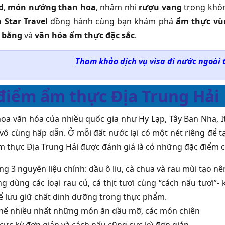
d
,
món nướng than hoa
, nhâm nhi
rượu vang
trong khô
 Star Travel
đồng hành cùng bạn khám phá
ẩm thực vù
 bằng
và
văn hóa ẩm thực đặc sắc
.
Tham khảo dịch vụ visa đi nước ngoài t
điểm ẩm thực Địa Trung Hải
hoa văn hóa của nhiều quốc gia như Hy Lạp, Tây Ban Nha, I
à vô cùng hấp dẫn. Ở mỗi đất nước lại có một nét riêng để 
ẩm thực Địa Trung Hải được đánh giá là có những đặc điểm 
ng 3 nguyên liệu chính: dầu ô liu, cà chua và rau mùi tạo 
g dùng các loại rau củ, cá thịt tươi cùng “cách nấu tươi”
ể lưu giữ chất dinh dưỡng trong thực phẩm.
hế nhiều nhất những món ăn dầu mỡ, các món chiên
ị cực kỳ đơn giản và cách nấu cũng cực kỳ đơn giản