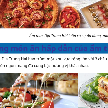
Ẩm thực Địa Trung Hải luôn có sự đa dạng, m
g món ăn hấp dẫn của ẩm t
 Địa Trung Hải bao trùm một khu vực rộng lớn với 3 châu 
ón ngon mang đủ cung bậc hương vị khác nhau.