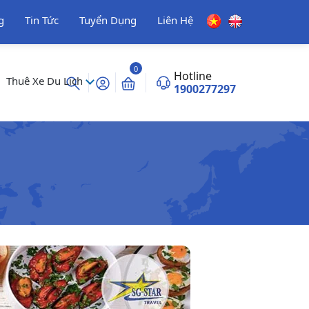
g
Tin Tức
Tuyển Dụng
Liên Hệ
0
Hotline
Thuê Xe Du Lịch
1900277297