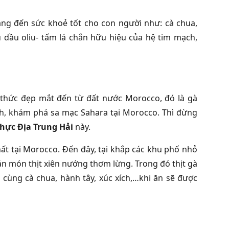
ng đến sức khoẻ tốt cho con người như: cà chua,
u dầu oliu- tấm lá chắn hữu hiệu của hệ tim mạch,
thức đẹp mắt đến từ đất nước Morocco, đó là gà
ch, khám phá sa mạc Sahara tại Morocco. Thì đừng
hực Địa Trung Hải
này.
t tại Morocco. Đến đây, tại khắp các khu phố nhỏ
n món thịt xiên nướng thơm lừng. Trong đó thịt gà
g cùng cà chua, hành tây, xúc xích,…khi ăn sẽ được