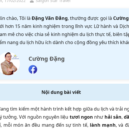
, 17/02/2022
Saigon Star Travel
Xin chào, Tôi là
Đặng Văn Đẳng
, thường được gọi là
Cường
ới hơn 15 năm kinh nghiệm trong lĩnh vực Lữ hành và Dịch 
am mê cho việc chia sẻ kinh nghiệm du lịch thực tế, biên 
ẩm nang du lịch hữu ích dành cho cộng đồng yêu thích khá
Cường Đặng
Nội dung bài viết
ang tìm kiếm một hành trình kết hợp giữa du lịch và trải 
lý tưởng. Với nguồn nguyên liệu
tươi ngon
như
hải sản
,
dầ
ế
, mỗi món ăn đều mang đến sự tinh tế,
lành mạnh
, và 