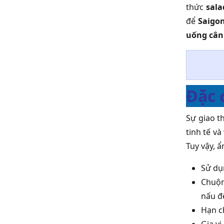
thức
sala
để
Saigon
uống cân
Đặc 
Sự giao t
tinh tế v
Tuy vậy, 
Sử dụ
Chuộn
nấu đ
Hạn c
Gia v