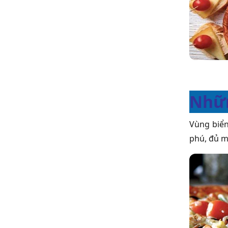
Nhữn
Vùng biển
phú, đủ m