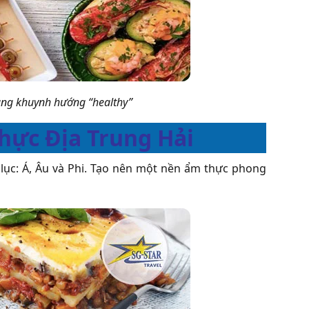
ang khuynh hướng “healthy”
hực Địa Trung Hải
lục: Á, Âu và Phi. Tạo nên một nền ẩm thực phong