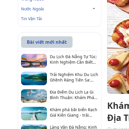
Nước Ngoài
Tin Vận Tải
Bài viết mới nhất
Du Lịch Đà Nẵng Tự Túc:
Kinh Nghiệm Cần Biết
Để Trải Nghiệm Tuyệt
Vời
Trải Nghiệm Khu Du Lịch
Ghềnh Ráng Tiên Sa:
Điểm Đến Không Thể Bỏ
Qua
Địa Điểm Du Lịch La Gi
Bình Thuận: Khám Phá 6
Khám
Điểm Đến Đáng Ghé
2026
Khám phá bãi biển Rạch
Địa 
Giá Kiên Giang - trải
nghiệm biển hấp dẫn
Làng Vân Đà Nẵng: Kinh