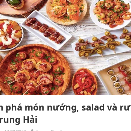
 phá món nướng, salad và rư
Trung Hải