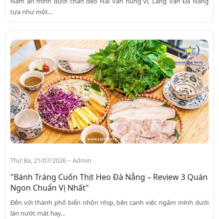
Nằm ẩn mình dưới chân đèo Hải Vân hùng vĩ, Làng Vân Đà Nẵng
tựa như một...
-
Thứ Ba, 21/07/2026
Admin
"Bánh Tráng Cuốn Thịt Heo Đà Nẵng – Review 3 Quán
Ngon Chuẩn Vị Nhất"
Đến với thành phố biển nhộn nhịp, bên cạnh việc ngâm mình dưới
làn nước mát hay...