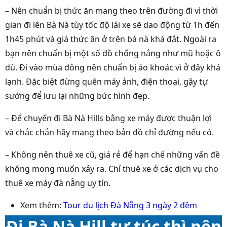
– Nên chuẩn bị thức ăn mang theo trên đường đi vì thời
gian đi lên Bà Nà tùy tốc độ lái xe sẽ dao động từ 1h đến
1h45 phút và giá thức ăn ở trên bà nà khá đắt. Ngoài ra
bạn nên chuẩn bị một số đồ chống nắng như mũ hoặc ô
dù. Đi vào mùa đông nên chuẩn bị áo khoác vì ở đây khá
lạnh. Đặc biệt đừng quên máy ảnh, điện thoại, gậy tự
sướng để lưu lại những bức hình đẹp.
– Để chuyến đi Bà Nà Hills bằng xe máy được thuận lợi
và chắc chắn hãy mang theo bản đồ chỉ đường nếu có.
– Không nên thuê xe cũ, giá rẻ để hạn chế những vấn đề
không mong muốn xảy ra. Chỉ thuê xe ở các dịch vụ cho
thuê xe máy đà nẵng uy tín.
Xem thêm:
Tour du lịch Đà Nẵng 3 ngày 2 đêm
Đi Bà Nà Hill tự túc thì nên