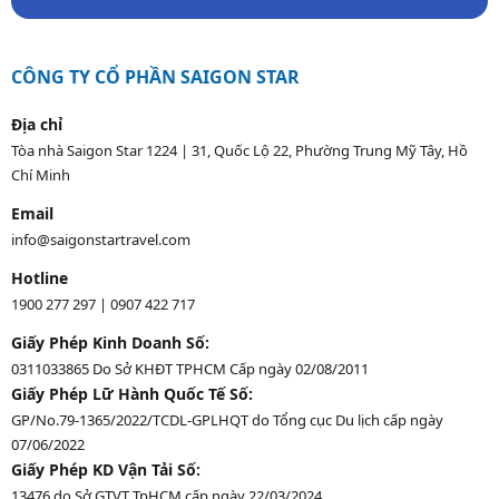
CÔNG TY CỔ PHẦN SAIGON STAR
Địa chỉ
Tòa nhà Saigon Star 1224 | 31, Quốc Lộ 22, Phường Trung Mỹ Tây, Hồ
Chí Minh
Email
info@saigonstartravel.com
Hotline
1900 277 297
|
0907 422 717
Giấy Phép Kinh Doanh Số:
0311033865 Do Sở KHĐT TPHCM Cấp ngày 02/08/2011
Giấy Phép Lữ Hành Quốc Tế Số:
GP/No.79-1365/2022/TCDL-GPLHQT do Tổng cục Du lịch cấp ngày
07/06/2022
Giấy Phép KD Vận Tải Số:
13476 do Sở GTVT TpHCM cấp ngày 22/03/2024