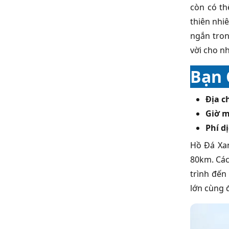
còn có th
thiên nhi
ngắn tro
vời cho n
Bạn 
Địa c
Giờ 
Phí d
Hồ Đá Xan
80km. Các
trình đến
lớn cùng 