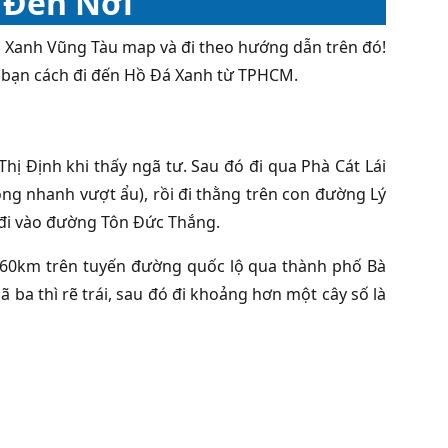
 Đến Nơi
á Xanh Vũng Tàu map và đi theo hướng dẫn trên đó!
bạn cách đi đến Hồ Đá Xanh từ TPHCM.
ị Định khi thấy ngã tư. Sau đó đi qua Phà Cát Lái
ng nhanh vượt ẩu), rồi đi thằng trên con đường Lý
ó đi vào đường Tôn Đức Thắng.
m 60km trên tuyến đường quốc lộ qua thành phố Bà
 ba thì rẽ trái, sau đó đi khoảng hơn một cây số là