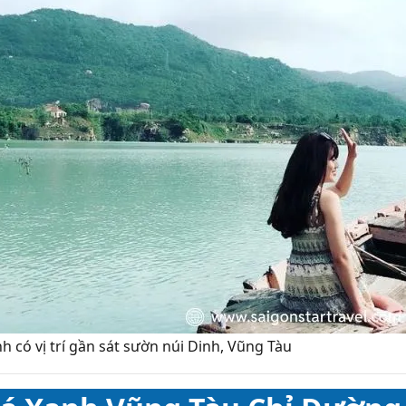
h có vị trí gần sát sườn núi Dinh, Vũng Tàu