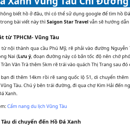
á Xanh Vũng Tàu Chỉ Đường
hông biết hồ ở đâu, thì có thể sử dụng google để tìm hồ Đ
trong bài viết này thì
Saigon Star Travel
vẫn sẽ hướng dẫn 
át từ TPHCM- Vũng Tàu
 từ nội thành qua cầu Phú Mỹ, rẽ phải vào đường Nguyễn Th
ng Nai (
Lưu ý
, đoạn đường này có bắn tốc độ nên chớ phó
à Trần Văn Trà thêm 5km rẽ trái vào quách Thị Trang sau đ
 bạn đi thêm 14km rồi rẽ sang quốc lộ 51, di chuyển thê
 Vũng Tàu. Chú ý bên trái đường, đi qua chợ Kim Hải đến ngã
 Đá Xanh.
êm:
Cẩm nang du lịch Vũng Tàu
 Tàu di chuyển đến Hồ Đá Xanh