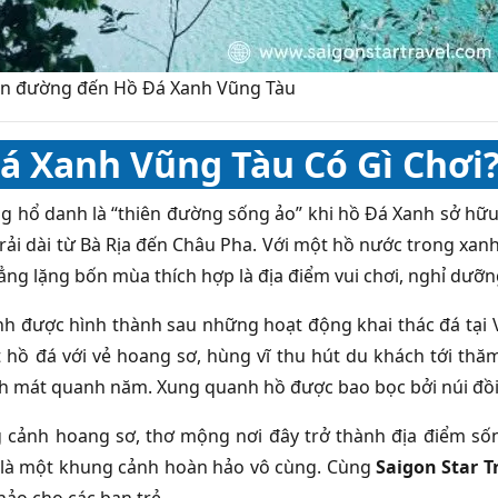
n đường đến Hồ Đá Xanh Vũng Tàu
á Xanh Vũng Tàu Có Gì Chơi
g hổ danh là “thiên đường sống ảo” khi hồ Đá Xanh sở hữu
trải dài từ Bà Rịa đến Châu Pha. Với một hồ nước trong xa
ng lặng bốn mùa thích hợp là địa điểm vui chơi, nghỉ dưỡn
h được hình thành sau những hoạt động khai thác đá tại 
t hồ đá với vẻ hoang sơ, hùng vĩ thu hút du khách tới th
h mát quanh năm. Xung quanh hồ được bao bọc bởi núi đồi 
 cảnh hoang sơ, thơ mộng nơi đây trở thành địa điểm sốn
 là một khung cảnh hoàn hảo vô cùng. Cùng
Saigon Star T
hảo cho các bạn trẻ