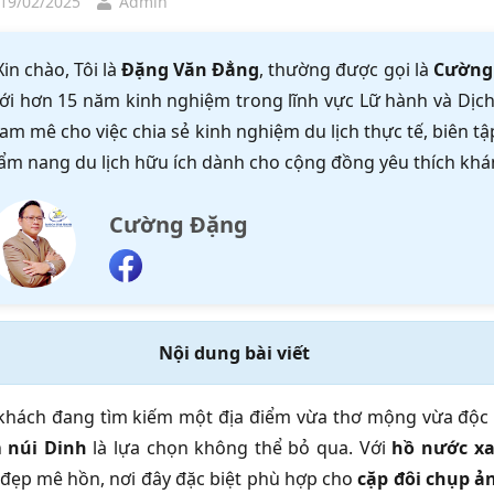
 19/02/2025
Admin
Xin chào, Tôi là
Đặng Văn Đẳng
, thường được gọi là
Cường
ới hơn 15 năm kinh nghiệm trong lĩnh vực Lữ hành và Dịch 
am mê cho việc chia sẻ kinh nghiệm du lịch thực tế, biên 
ẩm nang du lịch hữu ích dành cho cộng đồng yêu thích khá
Cường Đặng
Nội dung bài viết
hách đang tìm kiếm một địa điểm vừa thơ mộng vừa độc 
n
núi Dinh
là lựa chọn không thể bỏ qua. Với
hồ nước xa
đẹp mê hồn, nơi đây đặc biệt phù hợp cho
cặp đôi chụp ả