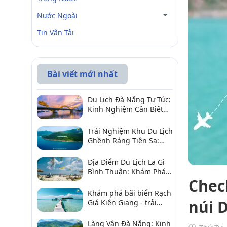
Nước Ngoài
Tin Vận Tải
Bài viết mới nhất
Du Lịch Đà Nẵng Tự Túc:
Kinh Nghiệm Cần Biết
Để Trải Nghiệm Tuyệt
Vời
Trải Nghiệm Khu Du Lịch
Ghềnh Ráng Tiên Sa:
Điểm Đến Không Thể Bỏ
Qua
Địa Điểm Du Lịch La Gi
Bình Thuận: Khám Phá 6
Chec
Điểm Đến Đáng Ghé
2026
Khám phá bãi biển Rạch
núi 
Giá Kiên Giang - trải
nghiệm biển hấp dẫn
Làng Vân Đà Nẵng: Kinh