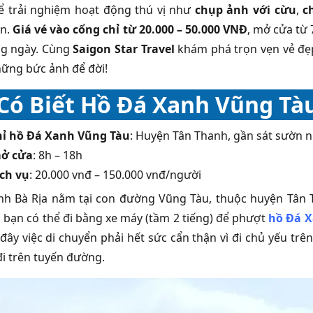
ể trải nghiệm hoạt động thú vị như
chụp ảnh với cừu
,
c
ên.
Giá vé vào cổng chỉ từ 20.000 – 50.000 VNĐ
, mở cửa từ
ng ngày. Cùng
Saigon Star Travel
khám phá trọn vẹn vẻ đ
hững bức ảnh để đời!
Có Biết Hồ Đá Xanh Vũng Tà
hỉ hồ Đá Xanh Vũng Tàu
: Huyện Tân Thanh, gần sát sườn n
mở cửa
: 8h – 18h
ịch vụ
: 20.000 vnđ – 150.000 vnđ/người
h Bà Rịa nằm tại con đường Vũng Tàu, thuộc huyện Tân 
 bạn có thể đi bằng xe máy (tầm 2 tiếng) để phượt
hồ Đá 
 đây việc di chuyển phải hết sức cẩn thận vì đi chủ yếu tr
đi trên tuyến đường.