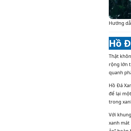
Hướng dẫ
Hồ Đ
Thật khôn
rộng lớn 
quanh phẳ
Hồ Đá Xan
để lại mộ
trong xan
Với khung
xanh mát
ảo” hoàn 