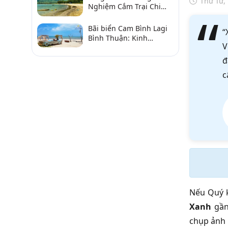
Thứ Tư,
Nghiệm Cắm Trại Chi
Tiết Từ A–Z
Bãi biển Cam Bình Lagi
“
Bình Thuận: Kinh
V
nghiệm đi chơi, ăn hải
sản, điểm gần
đ
c
Nếu Quý k
Xanh
gầ
chụp ảnh 