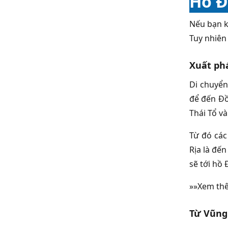
Hồ Đ
Nếu bạn k
Tuy nhiên 
Xuất ph
Di chuyển
để đến Đồ
Thái Tổ v
Từ đó các
Rịa là đến
sẽ tới hồ
»»Xem th
Từ Vũng