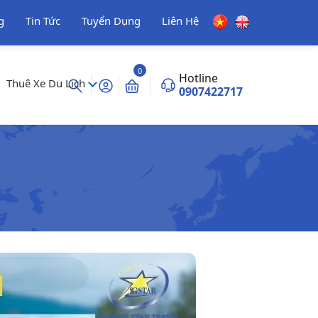
g
Tin Tức
Tuyển Dụng
Liên Hệ
0
Hotline
Thuê Xe Du Lịch
0907422717