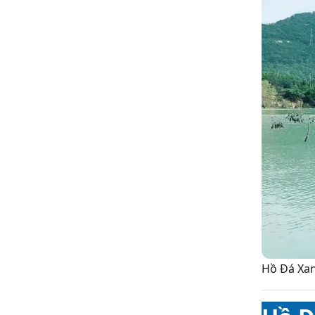
Hồ Đá Xan