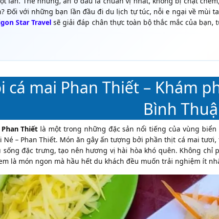
t lần. Thế nhưng, ăn ở đâu là chuẩn vị nhất, không bị chặt chém
? Đối với những bạn lần đầu đi du lịch tự túc, nỗi e ngại về mùi t
gon Star Travel
sẽ giải đáp chân thực toàn bộ thắc mắc của bạn, từ
i cá mai Phan Thiết – Khám ph
Bình Thu
 Phan Thiết
là một trong những đặc sản nổi tiếng của vùng biển
i Né – Phan Thiết. Món ăn gây ấn tượng bởi phần thịt cá mai tươi
au sống đặc trưng, tạo nên hương vị hài hòa khó quên. Không chỉ 
em là món ngon mà hầu hết du khách đều muốn trải nghiệm ít nhấ