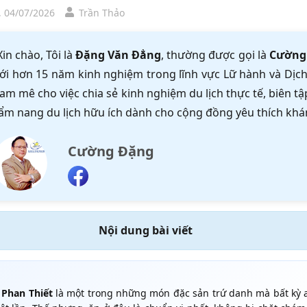
, 04/07/2026
Trần Thảo
Xin chào, Tôi là
Đặng Văn Đẳng
, thường được gọi là
Cường
ới hơn 15 năm kinh nghiệm trong lĩnh vực Lữ hành và Dịch 
am mê cho việc chia sẻ kinh nghiệm du lịch thực tế, biên 
ẩm nang du lịch hữu ích dành cho cộng đồng yêu thích khá
Cường Đặng
Nội dung bài viết
 Phan Thiết
là một trong những món đặc sản trứ danh mà bất kỳ a