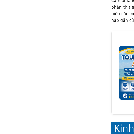
Cá mai là 
phần thịt 
biến các m
hấp dẫn củ
Kinh