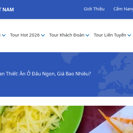
Giới Thiệu
Cẩm Nan
T NAM
i
Tour Hot 2026
Tour Khách Đoàn
Tour Liên Tuyến
an Thiết: Ăn Ở Đâu Ngon, Giá Bao Nhiêu?