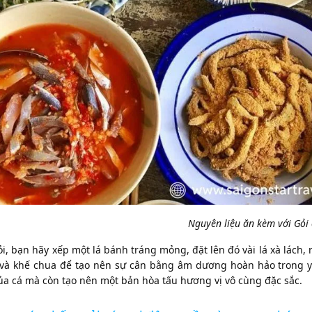
Nguyên liệu ăn kèm với Gỏi
i, bạn hãy xếp một lá bánh tráng mỏng, đặt lên đó vài lá xà lách, r
và khế chua để tạo nên sự cân bằng âm dương hoàn hảo trong y 
ủa cá mà còn tạo nên một bản hòa tấu hương vị vô cùng đặc sắc.