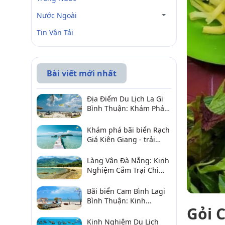
Nước Ngoài
Tin Vận Tải
Bài viết mới nhất
Địa Điểm Du Lịch La Gi
Bình Thuận: Khám Phá 6
Điểm Đến Đáng Ghé
2026
Khám phá bãi biển Rạch
Giá Kiên Giang - trải
nghiệm biển hấp dẫn
Làng Vân Đà Nẵng: Kinh
Nghiệm Cắm Trại Chi
Tiết Từ A–Z
Bãi biển Cam Bình Lagi
Bình Thuận: Kinh
Gỏi 
nghiệm đi chơi, ăn hải
sản, điểm gần
Kinh Nghiệm Du Lịch