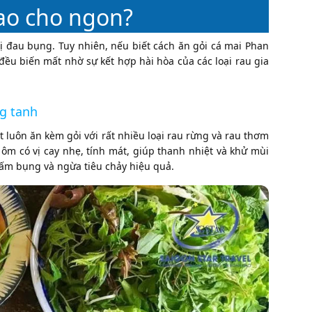
ao cho ngon?
ị đau bụng. Tuy nhiên, nếu biết cách ăn gỏi cá mai Phan
đều biến mất nhờ sự kết hợp hài hòa của các loại rau gia
ng tanh
t luôn ăn kèm gỏi với rất nhiều loại rau rừng và rau thơm
 ôm có vị cay nhẹ, tính mát, giúp thanh nhiệt và khử mùi
úp ấm bụng và ngừa tiêu chảy hiệu quả.