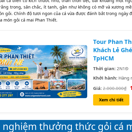
loài cá biển có kích thước nhỏ, thân thon dẹt, dài khoảng một ng
trắng trong, săn chắc, ít tanh, gần như không có mỡ và xương mề
ón gỏi. Chính độ tươi ngon của cá vừa được đánh bắt trong ngày đ
a món gỏi cá mai Phan Thiết.
Tour Phan Th
Khách Lẻ Ghé
TpHCM
Thời gian:
2N1Đ
Khởi hành:
Hàng 
Giá:
2.000.000₫
Xem chi tiết
 nghiệm thưởng thức gỏi cá m