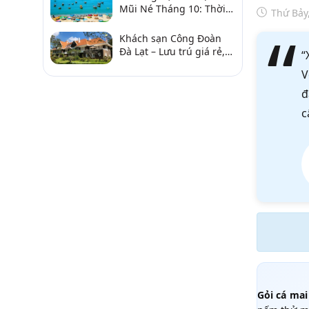
Mũi Né Tháng 10: Thời
Thứ Bảy
Tiết & Chơi Gì?
Khách sạn Công Đoàn
Đà Lạt – Lưu trú giá rẻ,
“
gần chợ và hồ Xuân
V
Hương
đ
c
Gỏi cá mai