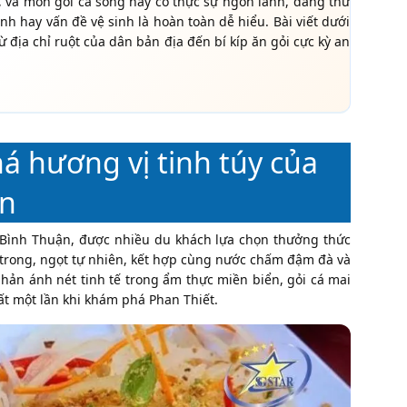
, và món gỏi cá sống này có thực sự ngon lành, đáng thử
anh hay vấn đề vệ sinh là hoàn toàn dễ hiểu. Bài viết dưới
 địa chỉ ruột của dân bản địa đến bí kíp ăn gỏi cực kỳ an
á hương vị tinh túy của
ận
 Bình Thuận, được nhiều du khách lựa chọn thưởng thức
, trong, ngọt tự nhiên, kết hợp cùng nước chấm đậm đà và
phản ánh nét tinh tế trong ẩm thực miền biển, gỏi cá mai
t một lần khi khám phá Phan Thiết.