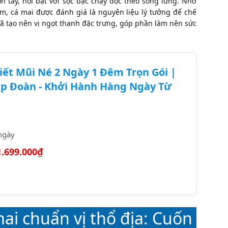
ón tay, nổi bật với sọc bạc chạy dọc theo sống lưng. Nhờ
m, cá mai được đánh giá là nguyên liệu lý tưởng để chế
ã tạo nên vị ngọt thanh đặc trưng, góp phần làm nên sức
iết Mũi Né 2 Ngày 1 Đêm Trọn Gói |
p Đoàn - Khởi Hành Hàng Ngày Từ
ngày
1.699.000₫
ai chuẩn vị thổ địa: Cuốn