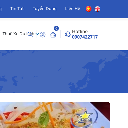
g
Tin Tức
Tuyển Dụng
Liên Hệ
0
Hotline
Thuê Xe Du Lịch
0907422717