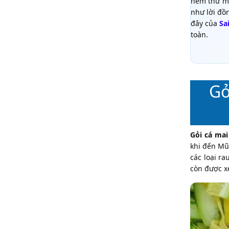
nếm thử mộ
như lời đồn
đây của
Sai
toàn.
Gỏ
Gỏi cá mai
khi đến Mũ
các loại r
còn được x