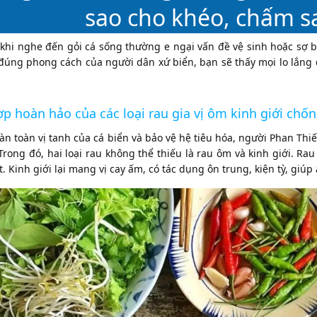
sao cho khéo, chấm s
khi nghe đến gỏi cá sống thường e ngại vấn đề vệ sinh hoặc sợ b
 đúng phong cách của người dân xứ biển, bạn sẽ thấy mọi lo lắng 
ợp hoàn hảo của các loại rau gia vị ôm kinh giới chố
n toàn vị tanh của cá biển và bảo vệ hệ tiêu hóa, người Phan Thiế
rong đó, hai loại rau không thể thiếu là rau ôm và kinh giới. Rau
t. Kinh giới lại mang vị cay ấm, có tác dụng ôn trung, kiện tỳ, gi