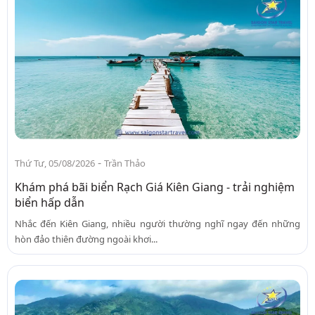
-
Thứ Tư, 05/08/2026
Trần Thảo
Khám phá bãi biển Rạch Giá Kiên Giang - trải nghiệm
biển hấp dẫn
Nhắc đến Kiên Giang, nhiều người thường nghĩ ngay đến những
hòn đảo thiên đường ngoài khơi...