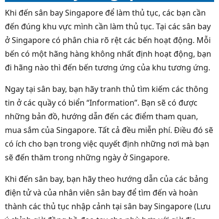
Khi đến sân bay Singapore để làm thủ tục, các bạn cần
đến đúng khu vực mình cần làm thủ tục. Tại các sân bay
ở Singapore có phân chia rõ rệt các bến hoạt động. Mỗi
bến có một hãng hàng không nhất định hoạt động, bạn
đi hãng nào thì đến bến tương ứng của khu tương ứng.
Ngay tại sân bay, bạn hãy tranh thủ tìm kiếm các thông
tin ở các quầy có biển “Information”. Bạn sẽ có được
những bản đồ, hướng dẫn đến các điểm tham quan,
mua sắm của Singapore. Tất cả đều miễn phí. Điều đó sẽ
có ích cho bạn trong việc quyết định những nơi mà bạn
sẽ đến thăm trong những ngày ở Singapore.
Khi đến sân bay, bạn hãy theo hướng dẫn của các bảng
điện tử và của nhân viên sân bay để tìm đến và hoàn
thành các thủ tục nhập cảnh tại sân bay Singapore (Lưu