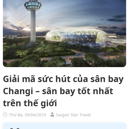
Giải mã sức hút của sân bay
Changi – sân bay tốt nhất
trên thế giới
Thứ Ba, 09/04/2019
Saigon Star Travel