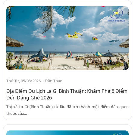
-
Thứ Tư, 05/08/2026
Trần Thảo
Địa Điểm Du Lịch La Gi Bình Thuận: Khám Phá 6 Điểm
Đến Đáng Ghé 2026
Thị xã La Gi (Bình Thuận) từ lâu đã trở thành một điểm đến quen
thuộc của...