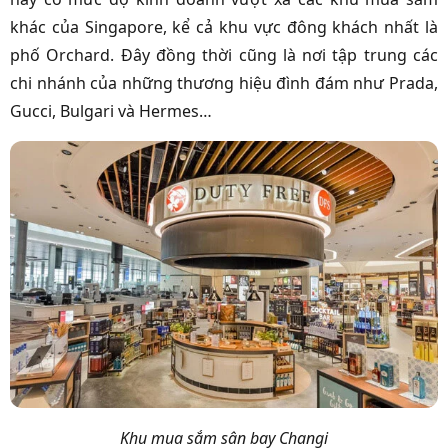
khác của Singapore, kể cả khu vực đông khách nhất là
phố Orchard. Đây đồng thời cũng là nơi tập trung các
chi nhánh của những thương hiệu đình đám như Prada,
Gucci, Bulgari và Hermes…
Khu mua sắm sân bay Changi