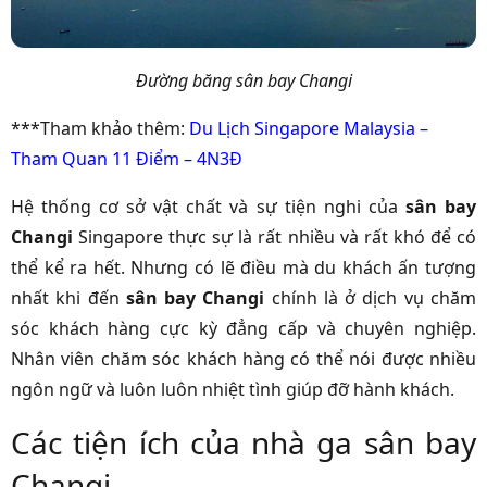
Đường băng sân bay Changi
***Tham khảo thêm:
Du Lịch Singapore Malaysia –
Tham Quan 11 Điểm – 4N3Đ
Hệ thống cơ sở vật chất và sự tiện nghi của
sân bay
Changi
Singapore thực sự là rất nhiều và rất khó để có
thể kể ra hết. Nhưng có lẽ điều mà du khách ấn tượng
nhất khi đến
sân bay Changi
chính là ở dịch vụ chăm
sóc khách hàng cực kỳ đẳng cấp và chuyên nghiệp.
Nhân viên chăm sóc khách hàng có thể nói được nhiều
ngôn ngữ và luôn luôn nhiệt tình giúp đỡ hành khách.
Các tiện ích của nhà ga sân bay
Changi