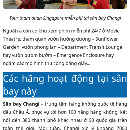
Tour tham quan Singapore miễn phí tại sân bay Changi
Ngoài ra còn có khu xem phim miễn phí 24/7 ở Movie
Theatre, tham quan vườn hướng dương – Sunflower
Garden, vườn phong lan – Department Transit Lounge
hay vườn bươm bướm – Emergence Enclosure hay
ngắm các mô hình thủ công bằng giấy,…
Các hãng hoạt động tại sân
bay này
Sân bay Changi
– trung tâm hàng không quốc tế hàng
đầu Châu Á, phục vụ tới hơn 100 hãng hàng không, kết
nối đến 380 thành phố khác nhau ở 90 quốc gia trên
toàn thế giới. Mỗi tuần, Changi xử lý khoảng 7000