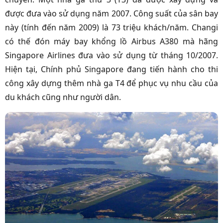
được đưa vào sử dụng năm 2007. Công suất của sân bay
này (tính đến năm 2009) là 73 triệu khách/năm. Changi
có thế đón máy bay khổng lồ Airbus A380 mà hãng
Singapore Airlines đưa vào sử dụng từ tháng 10/2007.
Hiện tại, Chính phủ Singapore đang tiến hành cho thi
công xây dựng thêm nhà ga T4 để phục vụ nhu cầu của
du khách cũng như người dân.