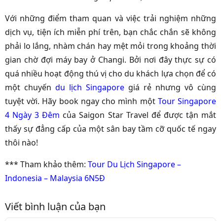
Với những điểm tham quan và việc trải nghiệm những
dịch vụ, tiện ích miễn phí trên, bạn chắc chắn sẽ không
phải lo lắng, nhàm chán hay mệt mỏi trong khoảng thời
gian chờ đợi máy bay ở Changi. Bởi nơi đây thực sự có
quá nhiều hoạt động thú vị cho du khách lựa chọn để có
một chuyến
du lịch Singapore
giá rẻ nhưng vô cùng
tuyệt vời. Hãy book ngay cho mình một
Tour Singapore
4 Ngày 3 Đêm
của Saigon Star Travel để được tận mắt
thấy sự đẳng cấp của một sân bay tầm cỡ quốc tế ngay
thôi nào!
*** Tham khảo thêm:
Tour Du Lịch Singapore –
Indonesia – Malaysia 6N5Đ
Viết bình luận của bạn