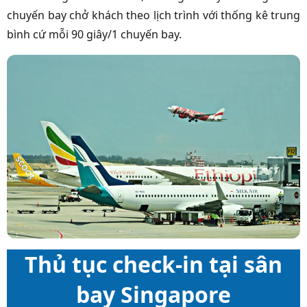
chuyến bay chở khách theo lịch trình với thống kê trung
bình cứ mỗi 90 giây/1 chuyến bay.
Thủ tục check-in tại sân
bay Singapore