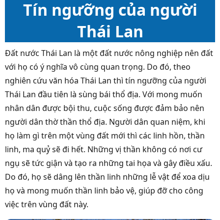
Tín ngưỡng của người
Thái Lan
Đất nước Thái Lan là một đất nước nông nghiệp nên đất
với họ có ý nghĩa vô cùng quan trọng. Do đó, theo
nghiên cứu văn hóa Thái Lan thì tín ngưỡng của người
Thái Lan đầu tiên là sùng bái thổ địa. Với mong muốn
nhân dân được bội thu, cuộc sống được đảm bảo nên
người dân thờ thần thổ địa. Người dân quan niệm, khi
họ làm gì trên một vùng đất mới thì các linh hồn, thần
linh, ma quỷ sẽ đi hết. Những vị thần không có nơi cư
ngụ sẽ tức giận và tạo ra những tai họa và gây điều xấu.
Do đó, họ sẽ dâng lên thần linh những lễ vật để xoa dịu
họ và mong muốn thần linh bảo vệ, giúp đỡ cho công
việc trên vùng đất này.