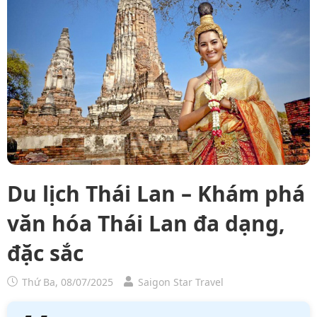
Du lịch Thái Lan – Khám phá
văn hóa Thái Lan đa dạng,
đặc sắc
Thứ Ba, 08/07/2025
Saigon Star Travel