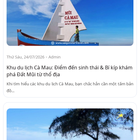
-
Thứ Sáu, 24/07/2026
Admin
Khu du lịch Cà Mau: Điểm đến sinh thái & Bí kíp khám
phá Đất Mũi từ thổ địa
Khi tìm hiểu các khu du lịch Cà Mau, bạn chắc hẳn cần một tấm bản
đồ...