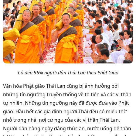
Có đến 95% người dân Thái Lan theo Phật Giáo
Văn hóa Phật giáo Thái Lan cũng bị ảnh hưởng bởi
những tín ngưỡng truyền thống về tổ tiên và các vị thần
tự nhiên. Những tín ngưỡng này đã được đưa vào Phật
giáo. Hầu hết các gia đình người Thái đều có miếu thờ
nhỏ trong nhà, nơi cư ngụ của các vị thần Thái Lan.
Người dân hàng ngày dâng thức ăn, nước uống để thần