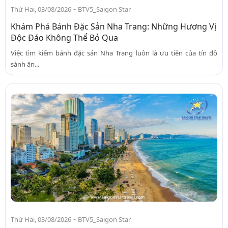
-
Thứ Hai, 03/08/2026
BTV5_Saigon Star
Khám Phá Bánh Đặc Sản Nha Trang: Những Hương Vị
Độc Đáo Không Thể Bỏ Qua
Việc tìm kiếm bánh đặc sản Nha Trang luôn là ưu tiên của tín đồ
sành ăn...
-
Thứ Hai, 03/08/2026
BTV5_Saigon Star