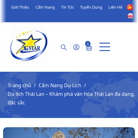
Giới Thiệu
Cẩm Nang
Tin Tức
Tuyển Dụng
Liên Hệ
0
Trang chủ
Cẩm Nang Du Lịch
Du lịch Thái Lan – Khám phá văn hóa Thái Lan đa dạng,
đặc sắc