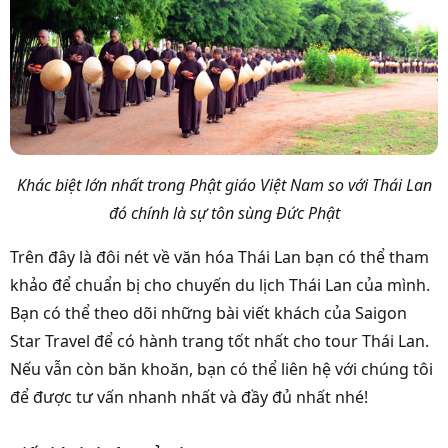
Khác biệt lớn nhất trong Phật giáo Việt Nam so với Thái Lan
đó chính là sự tôn sùng Đức Phật
Trên đây là đôi nét về văn hóa Thái Lan bạn có thể tham
khảo để chuẩn bị cho chuyến du lịch Thái Lan của mình.
Bạn có thể theo dõi những bài viết khách của Saigon
Star Travel để có hành trang tốt nhất cho tour Thái Lan.
Nếu vẫn còn băn khoăn, bạn có thể liên hệ với chúng tôi
để được tư vấn nhanh nhất và đầy đủ nhất nhé!