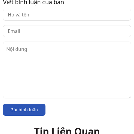
Viết bình luận của bạn
Gửi bình luận
Tin Liên Quan