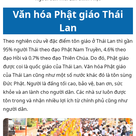
Văn hóa Phật giáo Thái
Lan
Theo nghiên cứu về đặc điểm tôn giáo ở Thái Lan thì gần
95% người Thái theo đạo Phật Nam Truyền, 4.6% theo
đạo Hồi và 0.7% theo đạo Thiên Chúa. Do đó, Phật giáo
được coi là quốc giáo của Thái Lan. Văn hóa Phật giáo
của Thái Lan cũng như một số nước khác đó là tôn sùng
Đức Phật. Người là đấng tối cao, bảo vệ, ban ơn, sức
khỏe và an lành cho người dân. Các nhà sư luôn được
tôn trong và nhận nhiều lợi ích từ chính phủ cũng như
người dân.