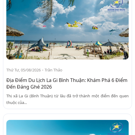
-
Thứ Tư, 05/08/2026
Trần Thảo
Địa Điểm Du Lịch La Gi Bình Thuận: Khám Phá 6 Điểm
Đến Đáng Ghé 2026
Thị xã La Gi (Bình Thuận) từ lâu đã trở thành một điểm đến quen
thuộc của...