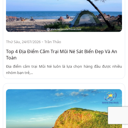
-
Thứ Sáu, 24/07/2026
Trần Thảo
Top 4 Địa Điểm Cắm Trại Mũi Né Sát Biển Đẹp Và An
Toàn
Địa điểm cắm trại Mũi Né luôn là lựa chọn hàng đầu được nhiều
nhóm bạn trẻ,...