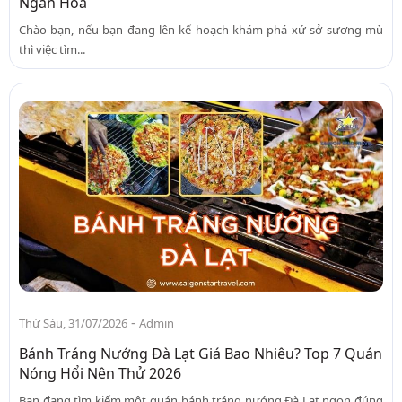
Ngàn Hoa
Chào bạn, nếu bạn đang lên kế hoạch khám phá xứ sở sương mù
thì việc tìm...
-
Thứ Sáu, 31/07/2026
Admin
Bánh Tráng Nướng Đà Lạt Giá Bao Nhiêu? Top 7 Quán
Nóng Hổi Nên Thử 2026
Bạn đang tìm kiếm một quán bánh tráng nướng Đà Lạt ngon đúng