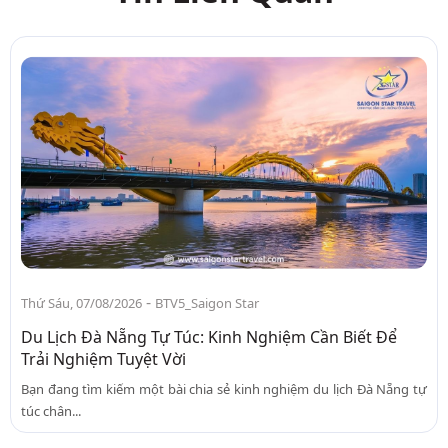
-
Thứ Sáu, 07/08/2026
BTV5_Saigon Star
Du Lịch Đà Nẵng Tự Túc: Kinh Nghiệm Cần Biết Để
Trải Nghiệm Tuyệt Vời
Bạn đang tìm kiếm một bài chia sẻ kinh nghiệm du lịch Đà Nẵng tự
túc chân...