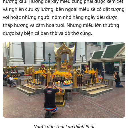
hưởng xấu. Hướng để xây miếu cũng phải được xem xét
và nghiên cứu kỹ lưỡng, bên ngoài miếu sẽ có đặt tượng
voi hoặc những người nộm nhỏ hàng ngày đều được
thắp hương và cắm hoa tươi. Những miếu lớn thường
được bày biện cả ban thờ và đồ thờ cúng.
Người dân Thái Lan thỉnh Phật