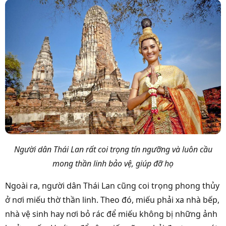
Người dân Thái Lan rất coi trọng tín ngưỡng và luôn cầu
mong thần linh bảo vệ, giúp đỡ họ
Ngoài ra, người dân Thái Lan cũng coi trọng phong thủy
ở nơi miếu thờ thần linh. Theo đó, miếu phải xa nhà bếp,
nhà vệ sinh hay nơi bỏ rác để miếu không bị những ảnh