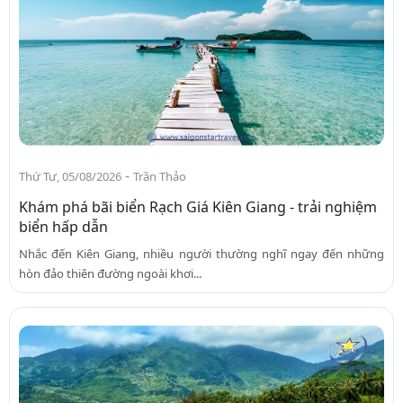
-
Thứ Tư, 05/08/2026
Trần Thảo
Khám phá bãi biển Rạch Giá Kiên Giang - trải nghiệm
biển hấp dẫn
Nhắc đến Kiên Giang, nhiều người thường nghĩ ngay đến những
hòn đảo thiên đường ngoài khơi...