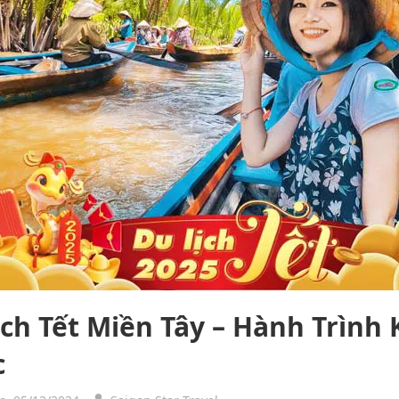
ịch Tết Miền Tây – Hành Trìn
c