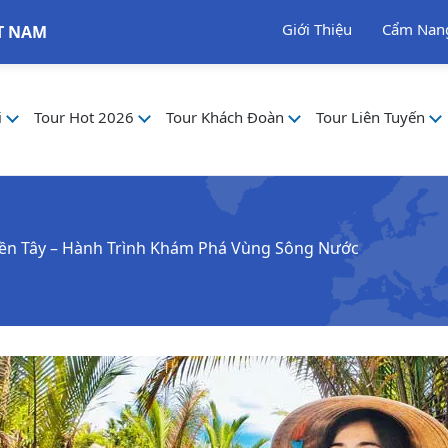
Giới Thiệu
Cẩm Nan
T NAM
i
Tour Hot 2026
Tour Khách Đoàn
Tour Liên Tuyến
iền Tây – Hành Trình Khám Phá Vùng Sông Nước