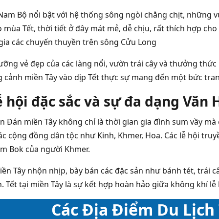
Nam Bộ nổi bật với hệ thống sông ngòi chằng chịt, những v
 mùa Tết, thời tiết ở đây mát mẻ, dễ chịu, rất thích hợp ch
gia các chuyến thuyền trên sông Cửu Long
ỡng vẻ đẹp của các làng nổi, vườn trái cây và thưởng thức
g cảnh miền Tây vào dịp Tết thực sự mang đến một bức tran
ễ hội đặc sắc và sự đa dạng Văn 
ên Đán miền Tây
không chỉ là thời gian gia đình sum vầy mà
c cộng đồng dân tộc như Kinh, Khmer, Hoa. Các lễ hội truyền
m Bok của người Khmer.
iền Tây nhộn nhịp, bày bán các đặc sản như bánh tét, trá
 Tết tại miền Tây là sự kết hợp hoàn hảo giữa không khí lễ
Các Địa Điểm Du Lịch