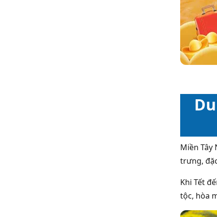
Du
Miền Tây
trưng, đặc
Khi Tết đ
tộc, hòa m