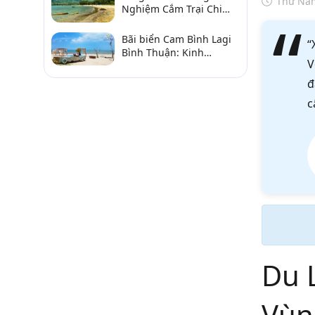
Thứ Năm
Nghiệm Cắm Trại Chi
Tiết Từ A–Z
Bãi biển Cam Bình Lagi
“
Bình Thuận: Kinh
V
nghiệm đi chơi, ăn hải
sản, điểm gần
đ
c
Du 
Vùn