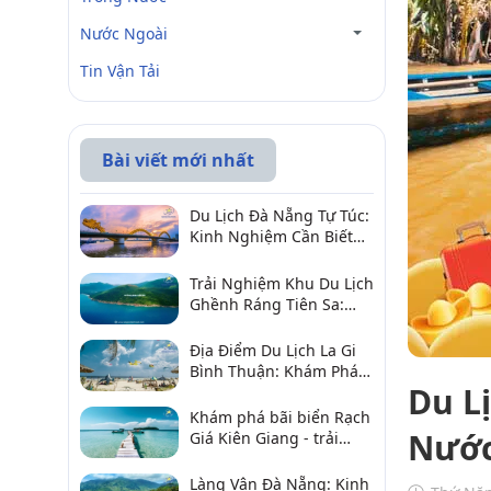
Nước Ngoài
Tin Vận Tải
Bài viết mới nhất
Du Lịch Đà Nẵng Tự Túc:
Kinh Nghiệm Cần Biết
Để Trải Nghiệm Tuyệt
Vời
Trải Nghiệm Khu Du Lịch
Ghềnh Ráng Tiên Sa:
Điểm Đến Không Thể Bỏ
Qua
Địa Điểm Du Lịch La Gi
Bình Thuận: Khám Phá 6
Du L
Điểm Đến Đáng Ghé
2026
Khám phá bãi biển Rạch
Nướ
Giá Kiên Giang - trải
nghiệm biển hấp dẫn
Làng Vân Đà Nẵng: Kinh