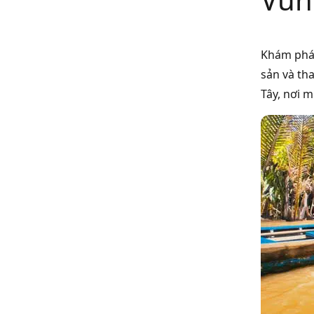
Khám ph
sản và th
Tây, nơi 