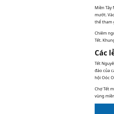
Miền Tây 
mướt. Vào
thể tham 
Chiêm ngư
Tết. Khun
Các l
Tết Nguy
đáo của cá
hội Oóc O
Chợ Tết m
vùng miền.