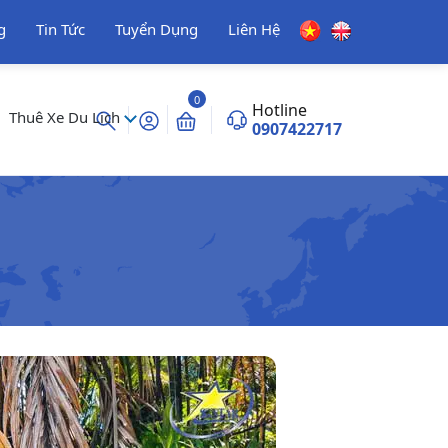
g
Tin Tức
Tuyển Dụng
Liên Hệ
0
Hotline
Thuê Xe Du Lịch
0907422717