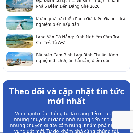
Địa Điểm Du Lịch La Gi Bình Thuận: Khám
Phá 6 Điểm Đến Đáng Ghé 2026
Khám phá bãi biển Rạch Giá Kiên Giang - trải
nghiệm biển hấp dẫn
Làng Vân Đà Nẵng: Kinh Nghiệm Cắm Trại
Chi Tiết Từ A–Z
Bãi biển Cam Bình Lagi Bình Thuận: Kinh
nghiệm đi chơi, ăn hải sản, điểm gần
Theo dõi và cập nhật tin tức
mới nhất
Vinh hạnh của chúng tôi là mang đến cho bạn
những chuyến đi đáng nhớ. Mang đến cho bạn
những chuyến đi đầy
cảm hứng. Khám phá những
vùng đất mới. Tự do khám phá cùng chúng tôi.