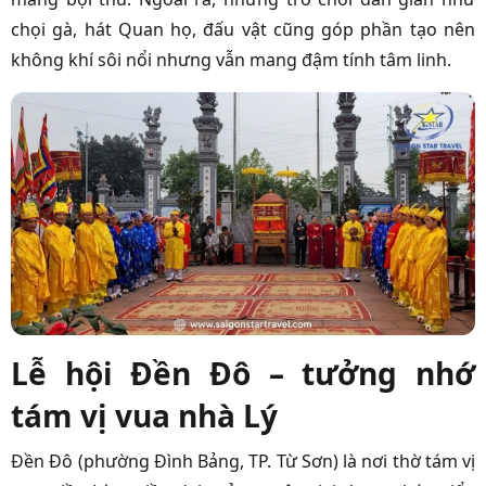
chọi gà, hát Quan họ, đấu vật cũng góp phần tạo nên
không khí sôi nổi nhưng vẫn mang đậm tính tâm linh.
Lễ hội Đền Đô – tưởng nhớ
tám vị vua nhà Lý
Đền Đô (phường Đình Bảng, TP. Từ Sơn) là nơi thờ tám vị