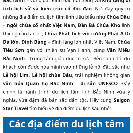
Bắc Ninh
– vùng đất Kinh Bắc nổi tiếng với
kho tàng di
tích lịch sử và kiến trúc cổ độc đáo
. Nơi đây quy tụ
những địa điểm du lịch tâm linh tiêu biểu như
Chùa Dâu
– ngôi chùa cổ nhất Việt Nam
,
Đền Bà Chúa Kho
linh
thiêng cầu tài lộc,
Chùa Phật Tích với tượng Phật A Di
Đà lớn
,
Đình Bảng
– đình làng lớn nhất Việt Nam,
Chùa
Tiêu Sơn
gắn với thiền sư Vạn Hạnh, cùng
Văn Miếu
Bắc Ninh
– trung tâm giáo dục cổ xưa. Bên cạnh đó, du
khách còn được hòa mình vào những lễ hội đặc sắc như
Lễ hội Lim, Lễ hội chùa Dâu
, trải nghiệm không gian
văn hóa Quan họ Bắc Ninh – di sản UNESCO
. Đây
chính là hành trình du lịch tâm linh Bắc Ninh vừa ý
nghĩa, vừa đậm đà bản sắc dân tộc. Hãy cùng
Saigon
Star Travel
tìm hiểu về địa điểm du lịch sau nhé!
Các địa điểm du lịch tâm