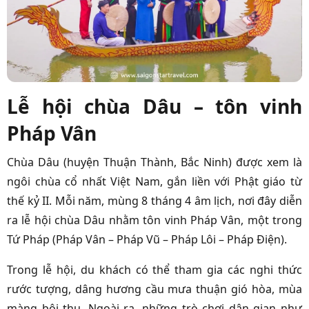
Lễ hội chùa Dâu – tôn vinh
Pháp Vân
Chùa Dâu (huyện Thuận Thành, Bắc Ninh) được xem là
ngôi chùa cổ nhất Việt Nam, gắn liền với Phật giáo từ
thế kỷ II. Mỗi năm, mùng 8 tháng 4 âm lịch, nơi đây diễn
ra lễ hội chùa Dâu nhằm tôn vinh Pháp Vân, một trong
Tứ Pháp (Pháp Vân – Pháp Vũ – Pháp Lôi – Pháp Điện).
Trong lễ hội, du khách có thể tham gia các nghi thức
rước tượng, dâng hương cầu mưa thuận gió hòa, mùa
màng bội thu. Ngoài ra, những trò chơi dân gian như