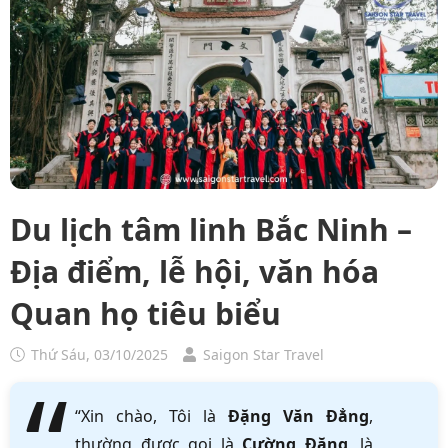
Du lịch tâm linh Bắc Ninh –
Địa điểm, lễ hội, văn hóa
Quan họ tiêu biểu
Thứ Sáu, 03/10/2025
Saigon Star Travel
“Xin chào, Tôi là
Đặng Văn Đẳng
,
thường được gọi là
Cường Đặng
, là