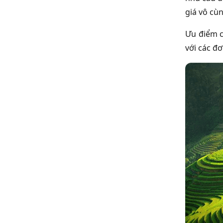
giá vô cù
Ưu điểm 
với các đ