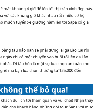
ẽ mất khoảng 4 giờ để lên tới thị trấn xinh đẹp này.
a với các khung giờ khác nhau rất nhiều cơ hội
ho muộn tuyến xe giường nằm lên tới Sapa có giá
i bằng tàu hảo bạn sẽ phải dừng lại ga Lào Cai rồi
ột ngày chỉ có một chuyến vào buổi tối lên ga Lào
ất phát. Đi tàu hỏa là một sự lựa chọn an toàn cho
ại ghế mà bạn lụa chọn thường từ 135.000 đến
không thể bỏ qua!
 khách du lịch tới thăm quan và vui chơi! Nhận thấy
g đến cho khách hàng những gói tour Sapa với mức