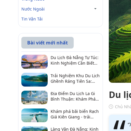
Nước Ngoài
Tin Vận Tải
Bài viết mới nhất
Du Lịch Đà Nẵng Tự Túc:
Kinh Nghiệm Cần Biết
Để Trải Nghiệm Tuyệt
Vời
Trải Nghiệm Khu Du Lịch
Ghềnh Ráng Tiên Sa:
Điểm Đến Không Thể Bỏ
Du l
Qua
Địa Điểm Du Lịch La Gi
Bình Thuận: Khám Phá 6
Điểm Đến Đáng Ghé
Chủ Nhậ
2026
Khám phá bãi biển Rạch
Giá Kiên Giang - trải
nghiệm biển hấp dẫn
“
Làng Vân Đà Nẵng: Kinh