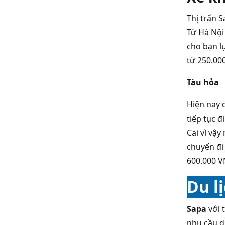
Thị trấn S
Từ Hà Nội
cho bạn l
từ 250.00
Tàu hỏa
Hiện nay c
tiếp tục 
Cai vì vậy
chuyến đi
600.000 V
Du l
Sapa
với 
nhu cầu d