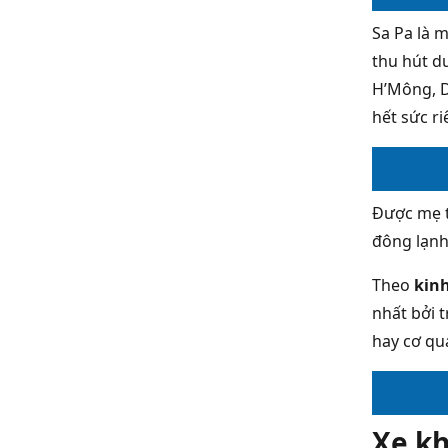
Sa Pa là m
thu hút du
H’Mông, D
hết sức r
Được mẹ t
đông lạnh
Theo
kinh
nhất bởi 
hay cơ qu
Xe k