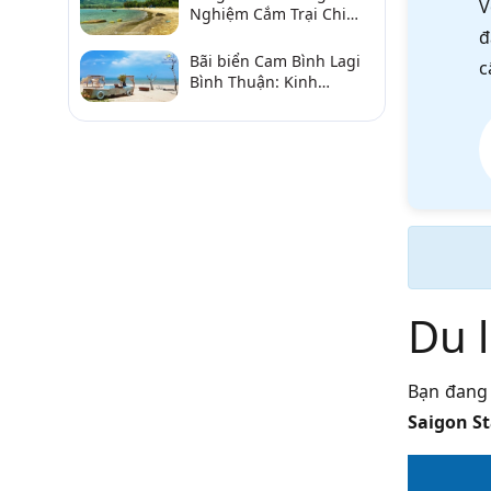
V
Nghiệm Cắm Trại Chi
Tiết Từ A–Z
đ
Bãi biển Cam Bình Lagi
c
Bình Thuận: Kinh
nghiệm đi chơi, ăn hải
sản, điểm gần
Du 
Bạn đang 
Saigon St