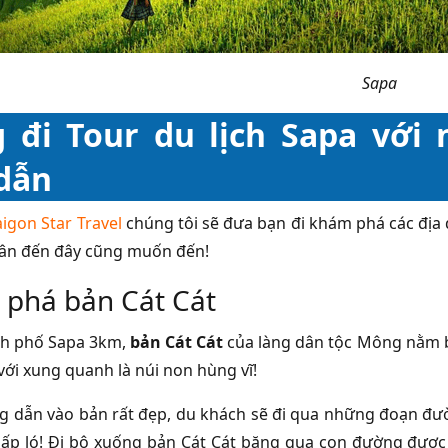
Sapa
 đi Tour du lịch Sapa vớ
dẫn
igon Star Travel
chúng tôi sẽ đưa bạn đi khám phá các địa 
hân đến đây cũng muốn đến!
phá bản Cát Cát
nh phố Sapa 3km,
bản Cát Cát
của làng dân tộc Mông nằm b
với xung quanh là núi non hùng vĩ!
 dẫn vào bản rất đẹp, du khách sẽ đi qua những đoạn đ
lấp ló! Đi bộ xuống bản Cát Cát băng qua con đường được 