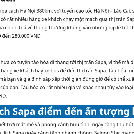
apa cách Hà Nội 380km, với tuyến cao tốc Hà Nội – Lào Cai, s
 có rất nhiều hãng xe khách chạy một mạch qua thị trấn Sap
ựa chọn. Giá vé thông thường không vào những dịp lễ tết c
0 đến 280.000 VNĐ.
hưa có tuyến tào hỏa đi thằng tới thị trấn Sapa, vì thế mà đ
đi bằng xe khách hay xe bus để đến thị trấn Sapa. Tàu hỏa m
 mà bạn và gia đình sắp xếp thời gian đúng giờ để có thể xu
 của bạn. Tàu hỏa có rất nhiều giá vé khác nhau tùy vào lo
NĐ.
ịch Sapa điểm đến ấn tượng 
tiết trời mát mẻ và phong cảnh hữu tình, ngày càng thu hút
u lịch Sapa ngày càng tăng nhanh chóng, Saigon Star man