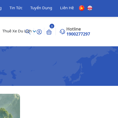
g
Tin Tức
Tuyển Dụng
Liên Hệ
0
Hotline
Thuê Xe Du Lịch
1900277297