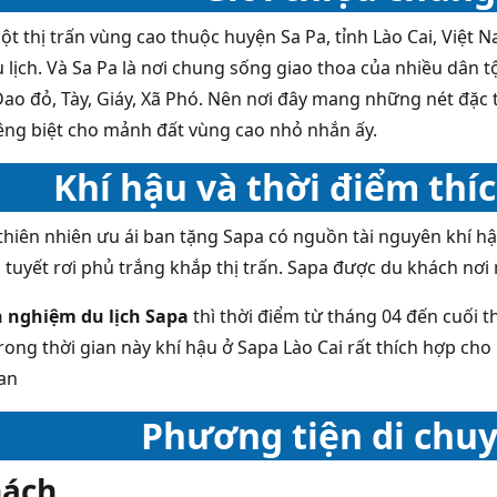
ột thị trấn vùng cao thuộc huyện Sa Pa, tỉnh Lào Cai, Việt 
 lịch. Và Sa Pa là nơi chung sống giao thoa của nhiều dân t
ao đỏ, Tày, Giáy, Xã Phó. Nên nơi đây mang những nét đặc 
iêng biệt cho mảnh đất vùng cao nhỏ nhắn ấy.
Khí hậu và thời điểm thí
hiên nhiên ưu ái ban tặng Sapa có nguồn tài nguyên khí h
 tuyết rơi phủ trắng khắp thị trấn. Sapa được du khách nơi
 nghiệm du lịch Sapa
thì thời điểm từ tháng 04 đến cuối 
trong thời gian này khí hậu ở Sapa Lào Cai rất thích hợp ch
an
Phương tiện di chuy
hách