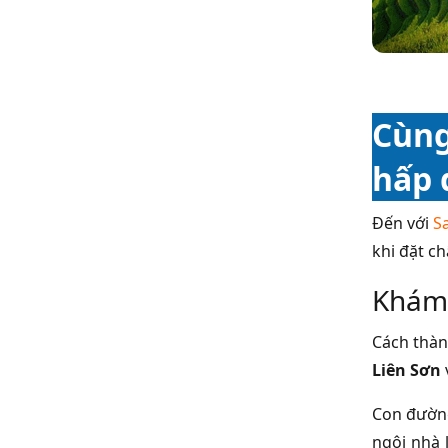
Cùng
hấp 
Đến với
Sa
khi đặt c
Khám 
Cách thà
Liên Sơn
Con đường
ngôi nhà 