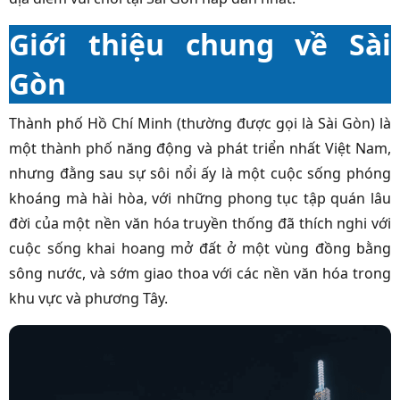
Giới thiệu chung về Sài
Gòn
Thành phố Hồ Chí Minh (thường được gọi là Sài Gòn) là
một thành phố năng động và phát triển nhất Việt Nam,
nhưng đằng sau sự sôi nổi ấy là một cuộc sống phóng
khoáng mà hài hòa, với những phong tục tập quán lâu
đời của một nền văn hóa truyền thống đã thích nghi với
cuộc sống khai hoang mở đất ở một vùng đồng bằng
sông nước, và sớm giao thoa với các nền văn hóa trong
khu vực và phương Tây.