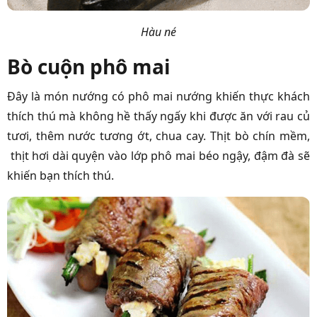
Hàu né
Bò cuộn phô mai
Đây là món nướng có phô mai nướng khiến thực khách
thích thú mà không hề thấy ngấy khi được ăn với rau củ
tươi, thêm nước tương ớt, chua cay. Thịt bò chín mềm,
thịt hơi dài quyện vào lớp phô mai béo ngậy, đậm đà sẽ
khiến bạn thích thú.