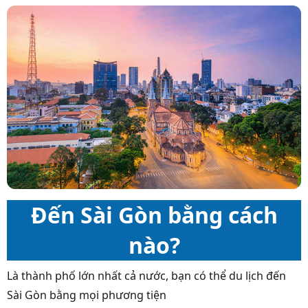
Đến Sài Gòn bằng cách
nào?
Là thành phố lớn nhất cả nước, bạn có thể du lịch đến
Sài Gòn bằng mọi phương tiện