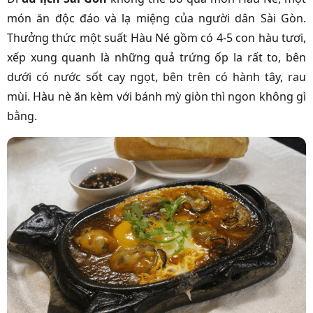
món ăn độc đáo và lạ miệng của người dân Sài Gòn.
Thưởng thức một suất Hàu Né gồm có 4-5 con hàu tươi,
xếp xung quanh là những quả trứng ốp la rất to, bên
dưới có nước sốt cay ngọt, bên trên có hành tây, rau
mùi. Hàu nè ăn kèm với bánh mỳ giòn thì ngon không gì
bằng.