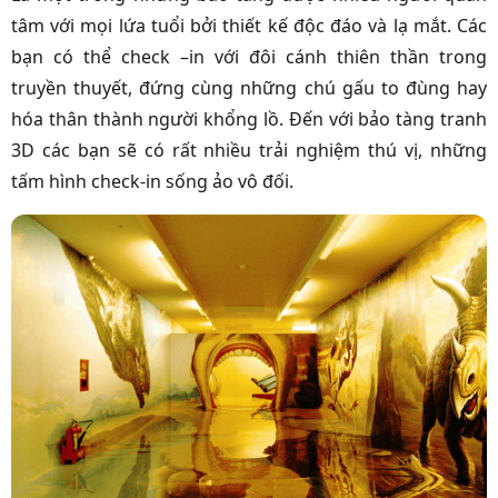
tâm với mọi lứa tuổi bởi thiết kế độc đáo và lạ mắt. Các
bạn có thể check –in với đôi cánh thiên thần trong
truyền thuyết, đứng cùng những chú gấu to đùng hay
hóa thân thành người khổng lồ. Đến với bảo tàng tranh
3D các bạn sẽ có rất nhiều trải nghiệm thú vị, những
tấm hình check-in sống ảo vô đối.