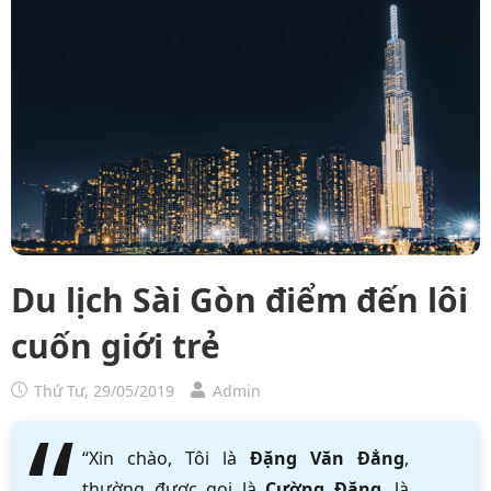
Du lịch Sài Gòn điểm đến lôi
cuốn giới trẻ
Thứ Tư, 29/05/2019
Admin
“Xin chào, Tôi là
Đặng Văn Đẳng
,
thường được gọi là
Cường Đặng
, là