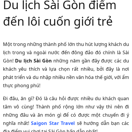
Du lịch Sài Gòn điểm
đến lôi cuốn giới trẻ
Một trong những thành phố lớn thu hút lượng khách du
lịch trong và ngoài nước đến đông đảo đó chính là Sài
Gòn!
Du lịch Sài Gòn
những năm gần đây được các du
khách yêu thích và lựa chọn rất nhiều, bởi đây là nơi
phát triển và du nhập nhiều nền văn hóa thế giới, với ẩm
thực phong phú!
Đi đâu, ăn gì? Đó là câu hỏi được nhiều du khách quan
tâm vô cùng! Thành phố rộng lớn như vậy thì nên đi
những đâu và ăn món gì để có được một chuyến đi ý
nghĩa nhất!
Saigon Star Travel
sẽ hướng dẫn bạn các
địa điểm vui chơi tại Sài Gòn hấp dẫn nhất!