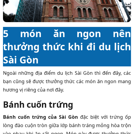
5 món ăn ngon nên
thưởng thức khi đi du lịch
Sài Gòn
Ngoài những địa điểm du lịch Sài Gòn thì đến đây, các
bạn cũng sẽ được thưởng thức các món ăn ngon mang
hương vị riêng của nơi đây.
Bánh cuốn trứng
Bánh cuốn trứng của Sài Gòn
đặc biệt với trứng ốp
lòng đào cuộn tròn giữa lớp bánh tráng mỏng hòa trộn
vào nhau khi ăn rất ngon. Món này được thưởng thức