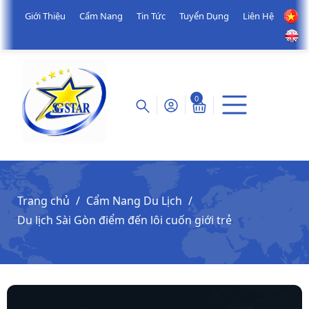
Giới Thiệu
Cẩm Nang
Tin Tức
Tuyển Dụng
Liên Hệ
0
Trang chủ
Cẩm Nang Du Lịch
Du lịch Sài Gòn điểm đến lôi cuốn giới trẻ