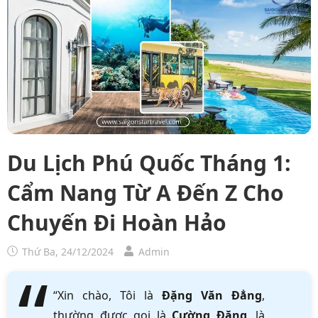
Du Lịch Phú Quốc Tháng 1:
Cẩm Nang Từ A Đến Z Cho
Chuyến Đi Hoàn Hảo
Thứ Ba, 24/12/2024
Admin
“Xin chào, Tôi là
Đặng Văn Đẳng
,
thường được gọi là
Cường Đặng
, là