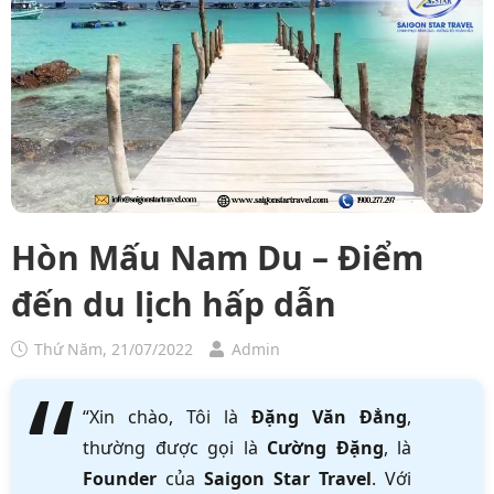
Hòn Mấu Nam Du – Điểm
đến du lịch hấp dẫn
Thứ Năm, 21/07/2022
Admin
“Xin chào, Tôi là
Đặng Văn Đẳng
,
thường được gọi là
Cường Đặng
, là
Founder
của
Saigon Star Travel
. Với