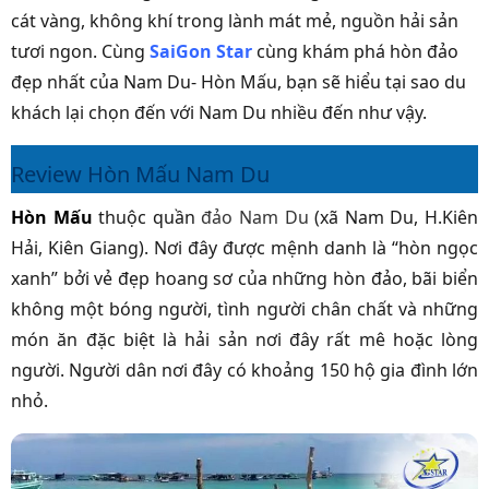
cát vàng, không khí trong lành mát mẻ, nguồn hải sản
tươi ngon. Cùng
SaiGon Star
cùng khám phá hòn đảo
đẹp nhất của Nam Du- Hòn Mấu, bạn sẽ hiểu tại sao du
khách lại chọn đến với Nam Du nhiều đến như vậy.
Review Hòn Mấu Nam Du
Hòn Mấu
thuộc quần
đảo Nam Du
(xã Nam Du, H.Kiên
Hải, Kiên Giang).
Nơi đây được mệnh danh là “hòn ngọc
xanh” bởi vẻ đẹp hoang sơ của những hòn đảo, bãi biển
không một bóng người, tình người chân chất và những
món ăn đặc biệt là hải sản nơi đây rất mê hoặc lòng
người. Người dân nơi đây có khoảng 150 hộ gia đình lớn
nhỏ.