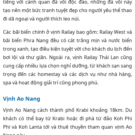
tiếng với cảnh quan đá vôi độc đáo, những đá vôi này
tạo nên một bức tranh tuyệt đẹp cho người yêu thể thao
đi dã ngoại và người thích leo núi.
Các bãi biển chính ở vịnh Railay bao gồm: Railay West và
bãi biển Phra Nang đều có cát trắng mịn và nước biển
trong xanh, tạo điều kiện tuyệt vời cho khách du lịch đến
bơi lội và thư giãn. Ngoài ra, vịnh Railay Thái Lan cũng
cung cấp nhiều lựa chọn nghỉ dưỡng, từ khách sạn sang
trọng đến các homestay và các dịch vụ như nhà hàng,
spa và hoạt động giải trí cũng phong phú.
Vịnh Ao Nang
Vịnh Ao Nang cách thành phố Krabi khoảng 18km. Du
khách có thể bay từ Krabi hoặc đi phà từ đảo Koh Phi
Phi và Koh Lanta tới và thuê thuyền tham quan vịnh Ao