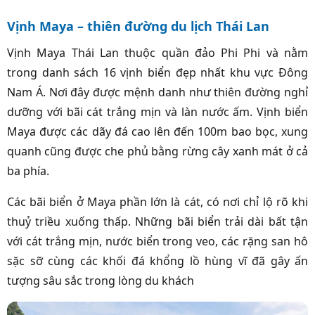
Vịnh Maya – thiên đường du lịch Thái Lan
Vịnh Maya Thái Lan thuộc quần đảo Phi Phi và nằm
trong danh sách 16 vịnh biển đẹp nhất khu vực Đông
Nam Á. Nơi đây được mệnh danh như thiên đường nghỉ
dưỡng với bãi cát trắng mịn và làn nước ấm. Vịnh biển
Maya được các dãy đá cao lên đến 100m bao bọc, xung
quanh cũng được che phủ bằng rừng cây xanh mát ở cả
ba phía.
Các bãi biển ở Maya phần lớn là cát, có nơi chỉ lộ rõ khi
thuỷ triều xuống thấp. Những bãi biển trải dài bất tận
với cát trắng
mịn, nước biển trong veo, các rặng san hô
sặc sỡ cùng các khối đá khổng lồ hùng vĩ đã gây ấn
tượng sâu sắc trong lòng du khách