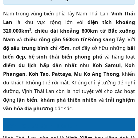
Nằm trong vùng biển phía Tây Nam Thái Lan,
Vịnh Thái
Lan
là khu vực rộng lớn với
diện tích khoảng
320.000km²
,
chiều dài khoảng 800km từ Bắc xuống
Nam
và
chiều rộng gần 560km từ Đông sang Tây
. Với
độ sâu trung bình chỉ 45m
, nơi đây sở hữu những
bãi
biển đẹp
,
hệ sinh thái biển phong phú
và hàng loạt
điểm du lịch hấp dẫn nhất
như
Koh Samui
,
Koh
Phangan
,
Koh Tao
,
Pattaya
,
Mu Ko Ang Thong
, khiến
du khách không thể rời mắt. Không chỉ lý tưởng để nghỉ
dưỡng, Vịnh Thái Lan còn là nơi tuyệt vời cho các hoạt
động
lặn biển
,
khám phá thiên nhiên
và
trải nghiệm
văn hóa địa phương
đặc sắc.
Giới thiệu về Vịnh Thái Lan