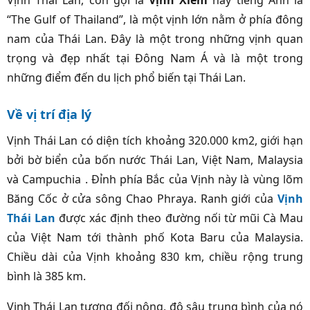
Vịnh Thái Lan, còn gọi là
Vịnh Xiêm
hay tiếng Anh là
“The Gulf of Thailand”, là một vịnh lớn nằm ở phía đông
nam của Thái Lan. Đây là một trong những vịnh quan
trọng và đẹp nhất tại Đông Nam Á và là một trong
những điểm đến du lịch phổ biến tại Thái Lan.
Về vị trí địa lý
Vịnh Thái Lan có diện tích khoảng 320.000 km2, giới hạn
bởi bờ biển của bốn nước Thái Lan, Việt Nam, Malaysia
và Campuchia . Đỉnh phía Bắc của Vịnh này là vùng lõm
Băng Cốc ở cửa sông Chao Phraya. Ranh giới của
Vịnh
Thái Lan
được xác định theo đường nối từ mũi Cà Mau
của Việt Nam tới thành phố Kota Baru của Malaysia.
Chiều dài của Vịnh khoảng 830 km, chiều rộng trung
bình là 385 km.
Vịnh Thái Lan tương đối nông, độ sâu trung bình của nó