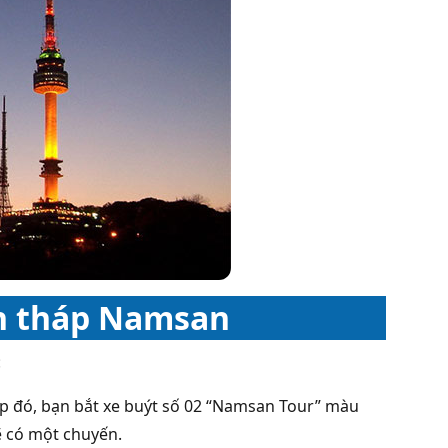
ến tháp Namsan
:
iếp đó, bạn bắt xe buýt số 02 “Namsan Tour” màu
ẽ có một chuyến.