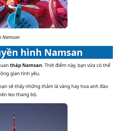
áp Namsan
ruyền hình Namsan
 quan
tháp Namsan
. Thời điểm này, bạn vừa có thể
ông gian tình yêu.
, bạn sẽ thấy những thảm lá vàng hay hoa anh đào
nên leo thang bộ.