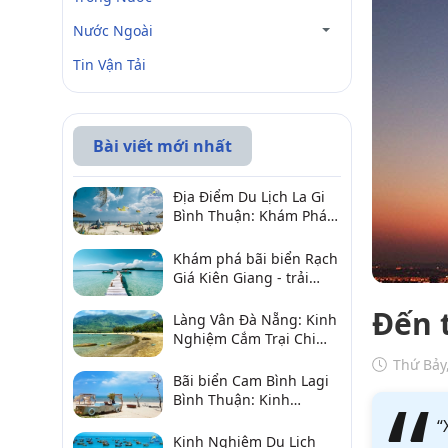
Nước Ngoài
Tin Vận Tải
Bài viết mới nhất
Địa Điểm Du Lịch La Gi
Bình Thuận: Khám Phá 6
Điểm Đến Đáng Ghé
2026
Khám phá bãi biển Rạch
Giá Kiên Giang - trải
nghiệm biển hấp dẫn
Đến 
Làng Vân Đà Nẵng: Kinh
Nghiệm Cắm Trại Chi
Tiết Từ A–Z
Thứ Bảy
Bãi biển Cam Bình Lagi
Bình Thuận: Kinh
nghiệm đi chơi, ăn hải
“
sản, điểm gần
Kinh Nghiệm Du Lịch