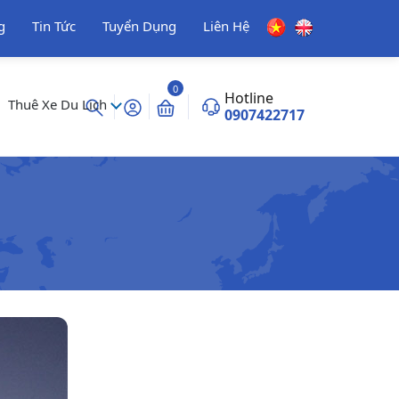
g
Tin Tức
Tuyển Dụng
Liên Hệ
0
Hotline
Thuê Xe Du Lịch
0907422717