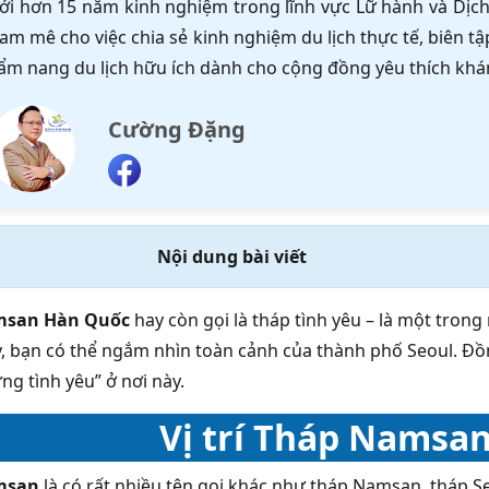
ới hơn 15 năm kinh nghiệm trong lĩnh vực Lữ hành và Dịch 
am mê cho việc chia sẻ kinh nghiệm du lịch thực tế, biên 
ẩm nang du lịch hữu ích dành cho cộng đồng yêu thích khá
Cường Đặng
Nội dung bài viết
msan Hàn Quốc
hay còn gọi là tháp tình yêu – là một tron
y, bạn có thể ngắm nhìn toàn cảnh của thành phố Seoul. Đồ
ng tình yêu” ở nơi này.
Vị trí Tháp Namsa
msan
là có rất nhiều tên gọi khác như tháp Namsan, tháp 