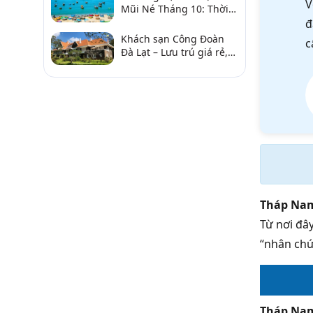
V
Mũi Né Tháng 10: Thời
Tiết & Chơi Gì?
đ
Khách sạn Công Đoàn
c
Đà Lạt – Lưu trú giá rẻ,
gần chợ và hồ Xuân
Hương
Tháp Na
Từ nơi đâ
“nhân chứ
Tháp Na