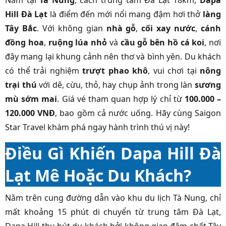
Nằm tại
Tà Nung
, cách trung tâm Đà Lạt 18km,
Dapa
Hill Đà Lạt
là điểm đến mới nổi mang đậm hơi thở
làng
Tây Bắc
. Với không gian
nhà gỗ
,
cối xay nước
,
cánh
đồng hoa
,
ruộng lúa nhỏ
và
cầu gỗ bên hồ cá koi
, nơi
đây mang lại khung cảnh nên thơ và bình yên. Du khách
có thể trải nghiệm
trượt phao khô
, vui chơi tại
nông
trại thú
với dê, cừu, thỏ, hay chụp ảnh trong làn
sương
mù sớm mai
. Giá vé tham quan hợp lý chỉ từ
100.000 –
120.000 VNĐ
, bao gồm cả nước uống. Hãy cùng Saigon
Star Travel khám phá ngay hành trình thú vị này!
Điều Gì Khiến Dapa Hill Đà
Lạt Mê Hoặc Du Khách?
Nằm trên cung đường dẫn vào khu du lịch Tà Nung, chỉ
mất khoảng 15 phút di chuyển từ trung tâm Đà Lạt,