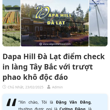
Dapa Hill Đà Lạt điểm check
in làng Tây Bắc với trượt
phao khô độc đáo
Chủ Nhật, 23/02/2025
Admin
“Xin chào, Tôi là
Đặng Văn Đẳng
,
thường được gọi là
Cường Đặng
, là