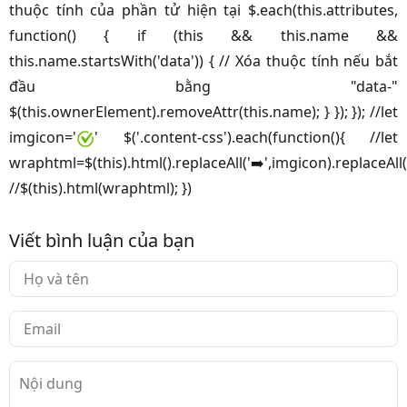
thuộc tính của phần tử hiện tại $.each(this.attributes,
function() { if (this && this.name &&
this.name.startsWith('data')) { // Xóa thuộc tính nếu bắt
đầu bằng "data-"
$(this.ownerElement).removeAttr(this.name); } }); }); //let
imgicon='
' $('.content-css').each(function(){ //let
wraphtml=$(this).html().replaceAll('➡️',imgicon).replaceAll
//$(this).html(wraphtml); })
Viết bình luận của bạn