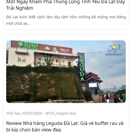
Một Ngày Khám Phá Thung Lũng Tình Yêu Đà Lạt Đầy
Trải Nghiệm
Đà Lạt luôn biết cách làm dịu tâm hồn những kẻ mộng mơ bằng
một chút se...
-
Thứ Sáu, 03/07/2026
BTV5_Saigon Star
Review Nhà hàng Leguda Đà Lạt: Giá vé buffet rau và
bí kíp chọn bàn view đẹp