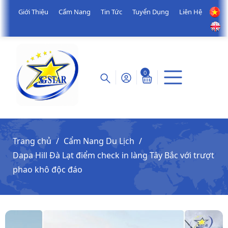
Giới Thiệu
Cẩm Nang
Tin Tức
Tuyển Dụng
Liên Hệ
0
Trang chủ
Cẩm Nang Du Lịch
Dapa Hill Đà Lạt điểm check in làng Tây Bắc với trượt
phao khô độc đáo