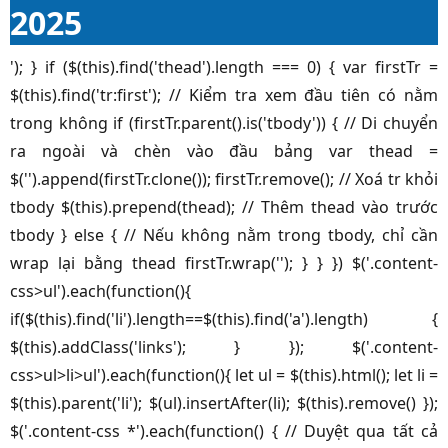
2025
'); } if ($(this).find('thead').length === 0) { var firstTr =
$(this).find('tr:first'); // Kiểm tra xem đầu tiên có nằm
trong không if (firstTr.parent().is('tbody')) { // Di chuyển
ra ngoài và chèn vào đầu bảng var thead =
$('').append(firstTr.clone()); firstTr.remove(); // Xoá tr khỏi
tbody $(this).prepend(thead); // Thêm thead vào trước
tbody } else { // Nếu không nằm trong tbody, chỉ cần
wrap lại bằng thead firstTr.wrap(''); } } }) $('.content-
css>ul').each(function(){
if($(this).find('li').length==$(this).find('a').length) {
$(this).addClass('links'); } }); $('.content-
css>ul>li>ul').each(function(){ let ul = $(this).html(); let li =
$(this).parent('li'); $(ul).insertAfter(li); $(this).remove() });
$('.content-css *').each(function() { // Duyệt qua tất cả