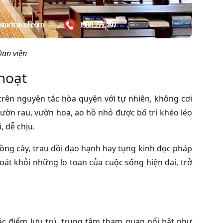
Đan viện
hoạt
rên nguyên tắc hòa quyện với tự nhiên, không cơi
vườn rau, vườn hoa, ao hồ nhỏ được bố trí khéo léo
 dễ chịu.
trồng cây, trau dồi đạo hạnh hay tụng kinh đọc pháp
oát khỏi những lo toan của cuộc sống hiện đại, trở
ác điểm lưu trú, trung tâm tham quan nổi bật như