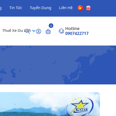
g
Tin Tức
Tuyển Dụng
Liên Hệ
0
Hotline
Thuê Xe Du Lịch
0907422717