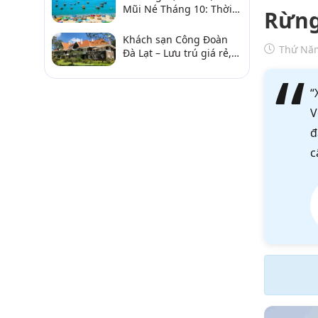
Mũi Né Tháng 10: Thời
Rừng
Tiết & Chơi Gì?
Khách sạn Công Đoàn
Thứ Năm
Đà Lạt – Lưu trú giá rẻ,
gần chợ và hồ Xuân
Hương
“
V
đ
c