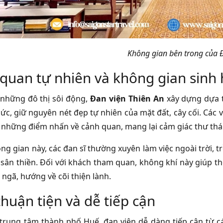
Không gian bên trong của 
quan tự nhiên và không gian sinh 
những đô thị sôi động,
Đan viện Thiên An
xây dựng dựa t
ức, giữ nguyên nét đẹp tự nhiên của mặt đất, cây cối. Các 
 những điểm nhấn về cảnh quan, mang lại cảm giác thư thái,
ng gian này, các đan sĩ thường xuyên làm việc ngoài trời, 
 sân thiền. Đối với khách tham quan, không khí này giúp th
 ngã, hướng về cõi thiện lành.
 thuận tiện và dễ tiếp cận
rung tâm thành phố Huế, đan viện dễ dàng tiếp cận từ c