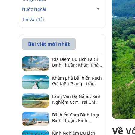
Nước Ngoài
Tin Vận Tải
Bài viết mới nhất
Địa Điểm Du Lịch La Gi
Bình Thuận: Khám Phá 6
Điểm Đến Đáng Ghé
2026
Khám phá bãi biển Rạch
Giá Kiên Giang - trải
nghiệm biển hấp dẫn
Làng Vân Đà Nẵng: Kinh
Nghiệm Cắm Trại Chi
Tiết Từ A–Z
Bãi biển Cam Bình Lagi
Bình Thuận: Kinh
nghiệm đi chơi, ăn hải
Về V
sản, điểm gần
Kinh Nghiệm Du Lịch