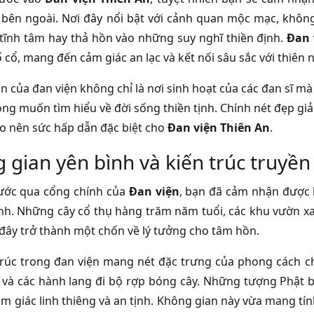
 bên ngoài. Nơi đây nổi bật với cảnh quan mộc mạc, khô
ự tĩnh tâm hay thả hồn vào những suy nghĩ thiền định.
Đan 
cổ, mang đến cảm giác an lạc và kết nối sâu sắc với thiên n
n của đan viện không chỉ là nơi sinh hoạt của các đan sĩ mà
ng muốn tìm hiểu về đời sống thiền tịnh. Chính nét đẹp gi
ạo nên sức hấp dẫn đặc biệt cho
Đan viện Thiên An
.
 gian yên bình và kiến trúc truyền
ước qua cổng chính của
Đan viện
, bạn đã cảm nhận được 
h. Những cây cổ thụ hàng trăm năm tuổi, các khu vườn xa
 đây trở thành một chốn về lý tưởng cho tâm hồn.
trúc trong đan viện mang nét đặc trưng của phong cách ch
và các hành lang đi bộ rợp bóng cây. Những tượng Phật 
cảm giác linh thiêng và an tịnh. Không gian này vừa mang tí