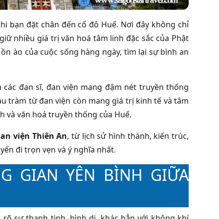
hi bạn đặt chân đến cố đô Huế. Nơi đây không chỉ
giữ nhiều giá trị văn hoá tâm linh đặc sắc của Phật
ồn ào của cuộc sống hàng ngày, tìm lại sự bình an
ủa các đan sĩ, đan viện mang đậm nét truyền thống
 tràm từ đan viện còn mang giá trị kinh tế và tâm
nh và văn hoá truyền thống của Huế.
an viện Thiên An
, từ lịch sử hình thành, kiến trúc,
ến đi trọn vẹn và ý nghĩa nhất.
G GIAN YÊN BÌNH GIỮA
 rõ sự thanh tịnh, bình dị, khác hẳn với không khí