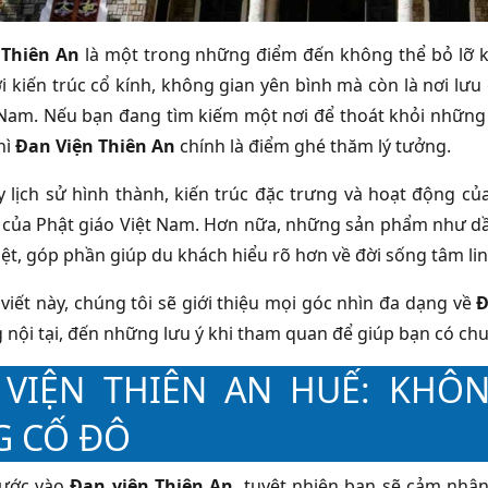
 Thiên An
là một trong những điểm đến không thể bỏ lỡ k
i kiến trúc cổ kính, không gian yên bình mà còn là nơi lưu 
 Nam. Nếu bạn đang tìm kiếm một nơi để thoát khỏi những 
hì
Đan Viện Thiên An
chính là điểm ghé thăm lý tưởng.
y lịch sử hình thành, kiến trúc đặc trưng và hoạt động c
h của Phật giáo Việt Nam. Hơn nữa, những sản phẩm như dầu
biệt, góp phần giúp du khách hiểu rõ hơn về đời sống tâm li
 viết này, chúng tôi sẽ giới thiệu mọi góc nhìn đa dạng về
Đ
 nội tại, đến những lưu ý khi tham quan để giúp bạn có chuy
 VIỆN THIÊN AN HUẾ: KHÔN
G CỐ ĐÔ
bước vào
Đan viện Thiên An
, tuyệt nhiên bạn sẽ cảm nhận