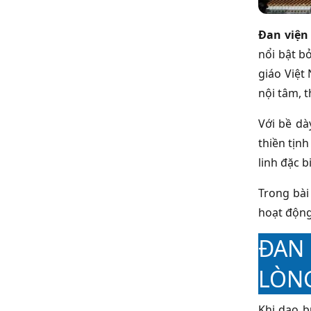
Đan viện
nổi bật bở
giáo Việt
nội tâm, t
Với bề dà
thiền tịn
linh đặc 
Trong bài
hoạt động
ĐAN
LÒN
Khi dạo 