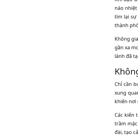
náo nhiệt
tìm lại s
thành phố 
Không gia
gần xa mo
lành đã t
Không
Chỉ cần b
xung quan
khiến nơi
Các kiến 
trầm mặc 
đài, tạo 