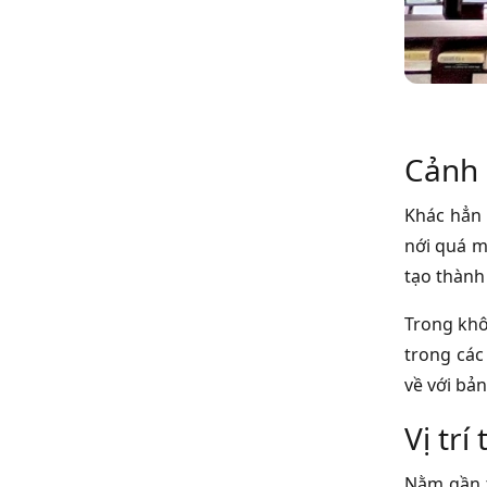
Cảnh 
Khác hẳn 
nới quá m
tạo thành
Trong khô
trong các
về với bản
Vị trí
Nằm gần t