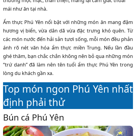
thường mộc mạc, thân thiện, mang lại cảm giác thoải
mái như ăn tại nhà.
Ẩm thực Phú Yên nổi bật với những món ăn mang đậm
hương vị biển, vừa dân dã vừa đặc trưng khó quên. Từ
các món nước đến hải sản tươi sống, mỗi món đều phản
ánh rõ nét văn hóa ẩm thực miền Trung. Nếu lần đầu
ghé thăm, bạn chắc chắn không nên bỏ qua những món
“trứ danh” đã làm nên tên tuổi ẩm thực Phú Yên trong
lòng du khách gần xa.
Top món ngon Phú Yên nhất
định phải thử
Bún cá Phú Yên