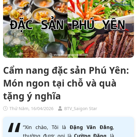
Cẩm nang đặc sản Phú Yên:
Món ngon tại chỗ và quà
tặng ý nghĩa
Thứ Năm, 16/04/2026
BTV_Saigon Star
“Xin chào, Tôi là
Đặng Văn Đẳng
,
thường được gọi là
Cường Đặng
, là