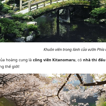
Khuôn viên trong lành của vườn Phí
của hoàng cung là
công viên Kitanomaru
, có
nhà thi đấ
ng thế giới!