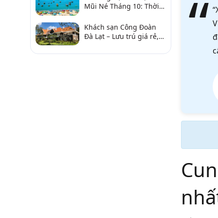
Mũi Né Tháng 10: Thời
“
Tiết & Chơi Gì?
V
Khách sạn Công Đoàn
Đà Lạt – Lưu trú giá rẻ,
đ
gần chợ và hồ Xuân
c
Hương
Cun
nhấ