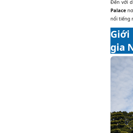
Đến với d
Palace
nơ
nổi tiếng 
Giới
gia 