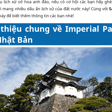
u lịch xứ sở hoa anh đào, nếu có cơ hội các bạn hãy g
i mang nhiều dấu ấn lịch sử của đất nước này! Cùng với
S
này để biết thêm thông tin các bạn nhé!
 thiệu chung về Imperial P
Nhật Bản