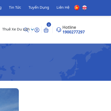
g
Tin Tức
Tuyển Dụng
Liên Hệ
0
Hotline
Thuê Xe Du Lịch
1900277297