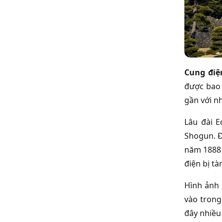
Cung điệ
được bao 
gần với n
Lâu đài 
Shogun. Đ
năm 1888 
điện bị t
Hình ảnh
vào trong
đây nhiều