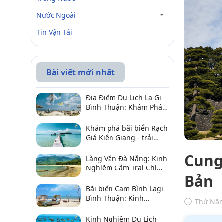
Nước Ngoài
Tin Vận Tải
Bài viết mới nhất
Địa Điểm Du Lịch La Gi
Bình Thuận: Khám Phá 6
Điểm Đến Đáng Ghé
2026
Khám phá bãi biển Rạch
Giá Kiên Giang - trải
nghiệm biển hấp dẫn
Cung
Làng Vân Đà Nẵng: Kinh
Nghiệm Cắm Trại Chi
Bản
Tiết Từ A–Z
Bãi biển Cam Bình Lagi
Bình Thuận: Kinh
Thứ Năm
nghiệm đi chơi, ăn hải
sản, điểm gần
Kinh Nghiệm Du Lịch