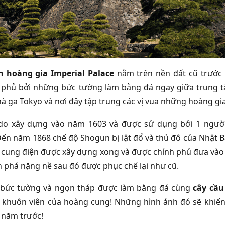
n hoàng gia Imperial Palace
nằm trên nền đất cũ trước 
phủ bởi những bức tường làm bằng đá ngay giữa trung t
hà ga Tokyo và nơi đây tập trung các vị vua những hoàng gi
Edo xây dựng vào năm 1603 và được sử dụng bởi 1 người
ến năm 1868 chế độ Shogun bị lật đổ và thủ đô của Nhật B
cung điện được xây dựng xong và được chính phủ đưa vào sử
àn phá nặng nề sau đó được phục chế lại như cũ.
 bức tường và ngọn tháp được làm bằng đá cùng
cây cầu
 khuôn viên của hoàng cung! Những hình ảnh đó sẽ khiến b
 năm trước!