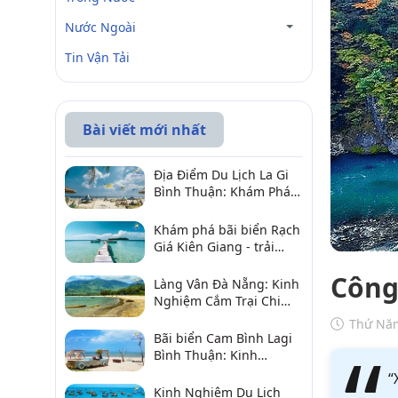
Nước Ngoài
Tin Vận Tải
Bài viết mới nhất
Địa Điểm Du Lịch La Gi
Bình Thuận: Khám Phá 6
Điểm Đến Đáng Ghé
2026
Khám phá bãi biển Rạch
Giá Kiên Giang - trải
nghiệm biển hấp dẫn
Công
Làng Vân Đà Nẵng: Kinh
Nghiệm Cắm Trại Chi
Tiết Từ A–Z
Thứ Năm
Bãi biển Cam Bình Lagi
Bình Thuận: Kinh
nghiệm đi chơi, ăn hải
“
sản, điểm gần
Kinh Nghiệm Du Lịch