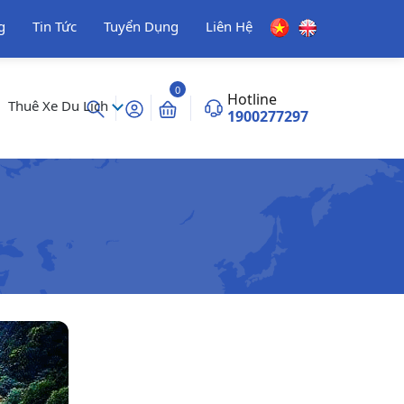
g
Tin Tức
Tuyển Dụng
Liên Hệ
0
Hotline
Thuê Xe Du Lịch
1900277297