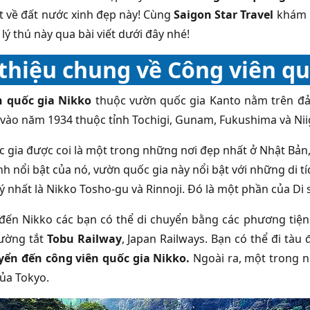
ất về đất nước xinh đẹp này! Cùng
Saigon Star Travel
khám p
lý thú này qua bài viết dưới đây nhé!
 thiệu chung về Công viên q
n quốc gia Nikko
thuộc vườn quốc gia Kanto nằm trên đ
 vào năm 1934 thuộc tỉnh Tochigi, Gunam, Fukushima và Nii
 gia được coi là một trong những nơi đẹp nhất ở Nhật Bản, 
h nổi bật của nó, vườn quốc gia này nổi bật với những di tí
ý nhất là Nikko Tosho-gu và Rinnoji. Đó là một phần của Di
đến Nikko các bạn có thể di chuyển bằng các phương tiện 
đường tắt
Tobu Railway
, Japan Railways. Bạn có thể đi tà
yển đến công viên quốc gia Nikko.
Ngoài ra, một trong nh
ủa Tokyo.