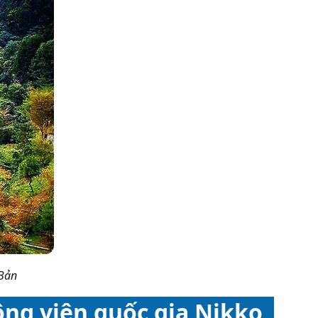
 Bản
công viên quốc gia Nikko