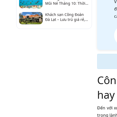
V
Mũi Né Tháng 10: Thời
Tiết & Chơi Gì?
đ
Khách sạn Công Đoàn
c
Đà Lạt – Lưu trú giá rẻ,
gần chợ và hồ Xuân
Hương
Công
hay
Đến với 
trong làn