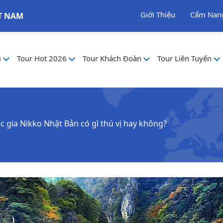
Giới Thiệu
Cẩm Nan
T NAM
i
Tour Hot 2026
Tour Khách Đoàn
Tour Liên Tuyến
c gia Nikko Nhật Bản có gì thú vị hay không?