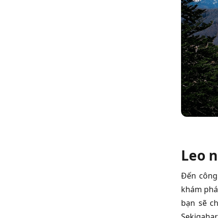
Leo n
Đến công 
khám phá
bạn sẽ c
Sekigahar