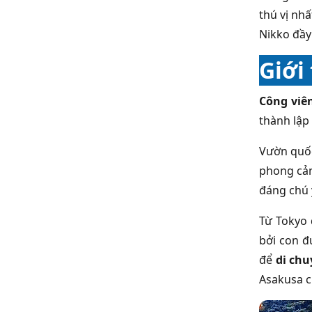
thú vị nh
Nikko đầy 
Giới
Công viê
thành lập
Vườn quốc
phong cản
đáng chú 
Từ Tokyo 
bởi con 
để
di chu
Asakusa c