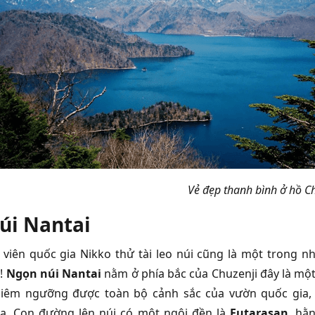
Vẻ đẹp thanh bình ở hồ Ch
úi Nantai
viên quốc gia Nikko thử tài leo núi cũng là một trong nh
!
Ngọn núi Nantai
nằm ở phía bắc của Chuzenji đây là một
hiêm ngưỡng được toàn bộ cảnh sắc của vườn quốc gia, 
a. Con đường lên núi có một ngôi đền là
Futarasan
, hằ