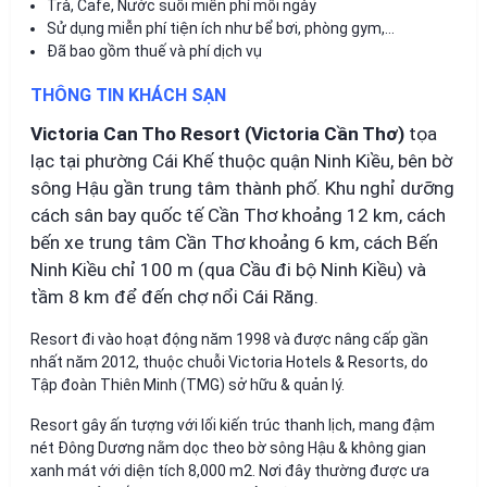
Trà, Cafe, Nước suối miễn phí mỗi ngày
Sử dụng miễn phí tiện ích như bể bơi, phòng gym,…
Đã bao gồm thuế và phí dịch vụ
THÔNG TIN KHÁCH SẠN
Victoria Can Tho Resort (Victoria Cần Thơ)
tọa
lạc tại phường Cái Khế thuộc quận Ninh Kiều, bên bờ
sông Hậu gần trung tâm thành phố. Khu nghỉ dưỡng
cách sân bay quốc tế Cần Thơ khoảng 12 km, cách
bến xe trung tâm Cần Thơ khoảng 6 km, cách Bến
Ninh Kiều chỉ 100 m (qua Cầu đi bộ Ninh Kiều) và
tầm 8 km để đến chợ nổi Cái Răng.
Resort đi vào hoạt động năm 1998 và được nâng cấp gần
nhất năm 2012, thuộc chuỗi Victoria Hotels & Resorts, do
Tập đoàn Thiên Minh (TMG) sở hữu & quản lý.
Resort gây ấn tượng với lối kiến trúc thanh lịch, mang đậm
nét Đông Dương nằm dọc theo bờ sông Hậu & không gian
xanh mát với diện tích 8,000 m2. Nơi đây thường được ưa