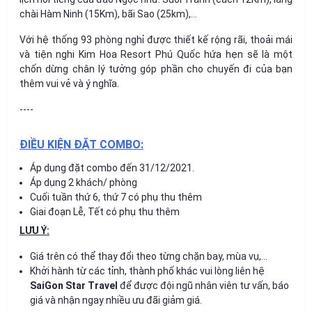
chài Hàm Ninh (15Km), bãi Sao (25km),…
Với hệ thống 93 phòng nghỉ được thiết kế rộng rãi, thoải mái
và tiện nghi Kim Hoa Resort Phú Quốc hứa hẹn sẽ là một
chốn dừng chân lý tưởng góp phần cho chuyến đi của bạn
thêm vui vẻ và ý nghĩa.
----
ĐIỀU KIỆN ĐẶT COMBO:
Áp dụng đặt combo đến 31/12/2021.
Áp dụng 2 khách/ phòng
Cuối tuần thứ 6, thứ 7 có phụ thu thêm
Giai đoạn Lễ, Tết có phụ thu thêm
LƯU Ý:
Giá trên có thể thay đổi theo từng chặn bay, mùa vụ,…
Khởi hành từ các tỉnh, thành phố khác vui lòng liên hệ
SaiGon Star Travel
để được đội ngũ nhân viên tư vấn, báo
giá và nhận ngay nhiều ưu đãi giảm giá.