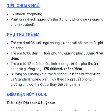
TIÊU CHUẨN NGỦ:
02 khách lớn/phòng.
Phát sinh khách người lớn thứ 3 chung phòng sẽ kê giường
phụ (Extrabed).
PHỤ THU TRẺ EM:
Trẻ em dưới 06 tuổi, ngủ chung giường với bố mẹ, miễn phí
ăn sáng.
Trẻ em từ 06 đến 11 tuổi, phụ thu giường phụ:
500vnđ/trẻ/
đêm.
Trẻ em từ 12 tuổi trở lên, tính như người lớn, phụ thu ăn
sáng và giường phụ:
175.000vnđ/khách/đêm.
Giường phụ không kê được ở phòng Cottage hướng vườn
và Standard hướng biển. Tùy theo công suất phòng,
giường phụ có thể được thay thế bằng nệm.
ĐIỀU KIỆN HỦY TOUR:
Điều kiện Đặt tour & Huỷ tour: