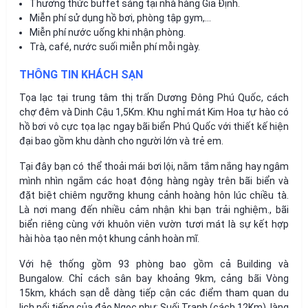
Thưởng thức buffet sáng tại nhà hàng Gia Định.
Miễn phí sử dụng hồ bơi, phòng tập gym,…
Miễn phí nước uống khi nhận phòng.
Trà, café, nước suối miễn phí mỗi ngày.
THÔNG TIN KHÁCH SẠN
Tọa lạc tại trung tâm thị trấn Dương Đông Phú Quốc, cách
chợ đêm và Dinh Cậu 1,5Km. Khu nghỉ mát Kim Hoa tự hào có
hồ bơi vô cực tọa lạc ngay bãi biển Phú Quốc với thiết kế hiện
đại bao gồm khu dành cho người lớn và trẻ em.
Tại đây bạn có thể thoải mái bơi lội, nằm tắm nắng hay ngâm
mình nhìn ngắm các hoạt động hàng ngày trên bãi biển và
đặt biệt chiêm ngưỡng khung cảnh hoàng hôn lúc chiều tà.
Là nơi mang đến nhiều cảm nhận khi bạn trải nghiệm., bãi
biển riêng cùng với khuôn viên vườn tươi mát là sự kết hợp
hài hòa tạo nên một khung cảnh hoàn mĩ.
Với hệ thống gồm 93 phòng bao gồm cả Building và
Bungalow. Chỉ cách sân bay khoảng 9km, cảng bãi Vòng
15km, khách sạn dễ dàng tiếp cận các điểm tham quan du
lịch nổi tiếng của đảo Ngọc như: Suối Tranh (cách 12Km), làng