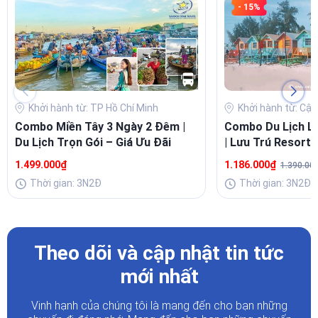
- 15%
Khởi hành từ: TP Hồ Chí Minh
Khởi hành từ: Cập
Combo Miền Tây 3 Ngày 2 Đêm |
Combo Du Lịch L
Du Lịch Trọn Gói – Giá Ưu Đãi
| Lưu Trú Resort 
Buffet Sang
1.499.000₫
1.186.000₫
1.390.00
Thời gian: 3N2Đ
Thời gian: 3N2Đ
Theo dõi và cập nhật tin tức
mới nhất
Vinh hạnh của chúng tôi là mang đến cho bạn những