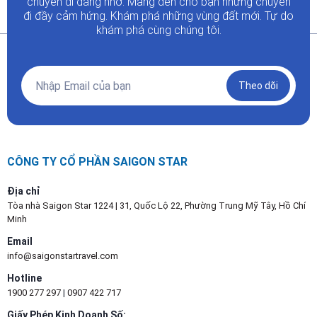
chuyến đi đáng nhớ. Mang đến cho bạn những chuyến
đi đầy
cảm hứng. Khám phá những vùng đất mới. Tự do
khám phá cùng chúng tôi.
Theo dõi
CÔNG TY CỔ PHẦN SAIGON STAR
Địa chỉ
Tòa nhà Saigon Star 1224 | 31, Quốc Lộ 22, Phường Trung Mỹ Tây, Hồ Chí
Minh
Email
info@saigonstartravel.com
Hotline
1900 277 297
|
0907 422 717
Giấy Phép Kinh Doanh Số: