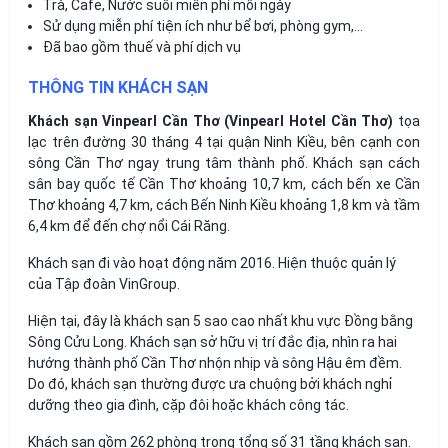
Trà, Cafe, Nước suối miễn phí mỗi ngày
Sử dụng miễn phí tiện ích như bể bơi, phòng gym,…
Đã bao gồm thuế và phí dịch vụ
THÔNG TIN KHÁCH SẠN
Khách sạn Vinpearl Cần Thơ (Vinpearl Hotel Cần Thơ)
tọa
lạc trên đường 30 tháng 4 tại quận Ninh Kiều, bên cạnh con
sông Cần Thơ ngay trung tâm thành phố. Khách sạn cách
sân bay quốc tế Cần Thơ khoảng 10,7 km, cách bến xe Cần
Thơ khoảng 4,7 km, cách Bến Ninh Kiều khoảng 1,8 km và tầm
6,4 km để đến chợ nổi Cái Răng.
Khách sạn đi vào hoạt động năm 2016. Hiện thuộc quản lý
của Tập đoàn VinGroup.
Hiện tại, đây là khách sạn 5 sao cao nhất khu vực Đồng bằng
Sông Cửu Long. Khách sạn sở hữu vị trí đắc địa, nhìn ra hai
hướng thành phố Cần Thơ nhộn nhịp và sông Hậu êm đềm.
Do đó, khách sạn thường được ưa chuộng bởi khách nghỉ
dưỡng theo gia đình, cặp đôi hoặc khách công tác.
Khách sạn gồm 262 phòng trong tổng số 31 tầng khách sạn.