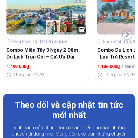
Khởi hành từ: TP Hồ Chí Minh
Khởi hành từ: Cập
Combo Miền Tây 3 Ngày 2 Đêm |
Combo Du Lịch L
Du Lịch Trọn Gói – Giá Ưu Đãi
| Lưu Trú Resort 
Buffet Sang
1.499.000₫
1.186.000₫
1.390.00
Thời gian: 3N2Đ
Thời gian: 3N2Đ
Theo dõi và cập nhật tin tức
mới nhất
Vinh hạnh của chúng tôi là mang đến cho bạn những
chuyến đi đáng nhớ. Mang đến cho bạn những chuyến