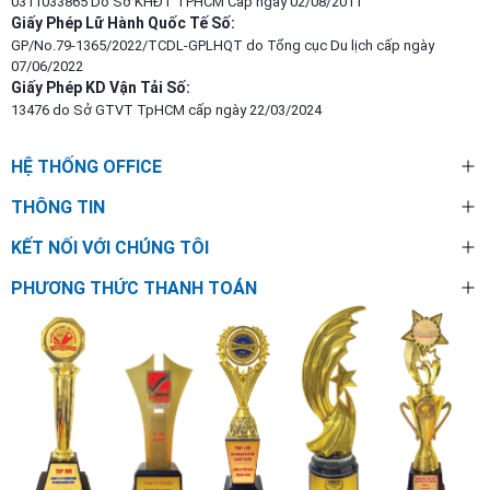
0311033865 Do Sở KHĐT TPHCM Cấp ngày 02/08/2011
Giấy Phép Lữ Hành Quốc Tế Số:
GP/No.79-1365/2022/TCDL-GPLHQT do Tổng cục Du lịch cấp ngày
07/06/2022
Giấy Phép KD Vận Tải Số:
13476 do Sở GTVT TpHCM cấp ngày 22/03/2024
HỆ THỐNG OFFICE
THÔNG TIN
KẾT NỐI VỚI CHÚNG TÔI
PHƯƠNG THỨC THANH TOÁN