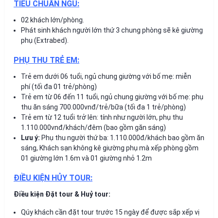
TIÊU CHUẨN NGỦ:
02 khách lớn/phòng.
Phát sinh khách người lớn thứ 3 chung phòng sẽ kê giường
phụ (Extrabed).
PHỤ THU TRẺ EM:
Trẻ em dưới 06 tuổi, ngủ chung giường với bố mẹ: miễn
phí (tối đa 01 trẻ/phòng)
Trẻ em từ 06 đến 11 tuổi, ngủ chung giường với bố mẹ: phụ
thu ăn sáng 700.000vnđ/trẻ/bữa (tối đa 1 trẻ/phòng)
Trẻ em từ 12 tuổi trở lên: tính như người lớn, phụ thu
1.110.000vnđ/khách/đêm (bao gồm găn sáng)
Lưu ý:
Phụ thu người thứ ba: 1.110.000đ/khách bao gồm ăn
sáng, Khách sạn không kê giường phụ mà xếp phòng gồm
01 giường lớn 1.6m và 01 giường nhỏ 1.2m
ĐIỀU KIỆN HỦY TOUR:
Điều kiện Đặt tour & Huỷ tour:
Qúy khách cần đặt tour trước 15 ngày để được sắp xếp vị