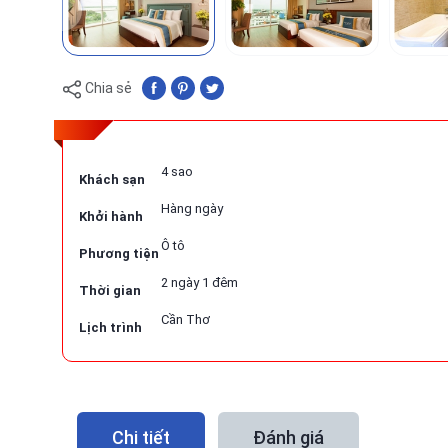
Chia sẻ
4 sao
Khách sạn
Hàng ngày
Khởi hành
Ô tô
Phương tiện
2 ngày 1 đêm
Thời gian
Cần Thơ
Lịch trình
Chi tiết
Đánh giá