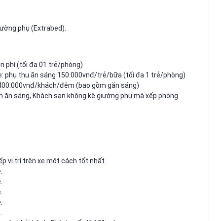
iường phụ (Extrabed).
n phí (tối đa 01 trẻ/phòng)
ẹ: phụ thu ăn sáng 150.000vnđ/trẻ/bữa (tối đa 1 trẻ/phòng)
thu 400.000vnđ/khách/đêm (bao gồm găn sáng)
m ăn sáng, Khách sạn không kê giường phụ mà xếp phòng
 vị trí trên xe một cách tốt nhất.
.
.
.
.
.