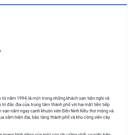
n
 từ năm 1994, là một trong những khách sạn tiện nghi và
ị trí đắc địa của trung tâm thành phố với hai mặt tiền tiếp
ch sạn nằm ngay cạnh khuôn viên Bến Ninh Kiều thơ mộng và
mua sắm hiện đại, bảo tàng thành phố và khu công viên cây
ại mang hình dáng của một con tàu vững chãi, uy nghi trên