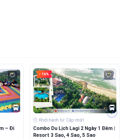
- 16%
Khởi hành từ: Cập nhật
K
m – Đi
Combo Du Lịch Lagi 2 Ngày 1 Đêm |
Com
Resort 3 Sao, 4 Sao, 5 Sao
| Tr