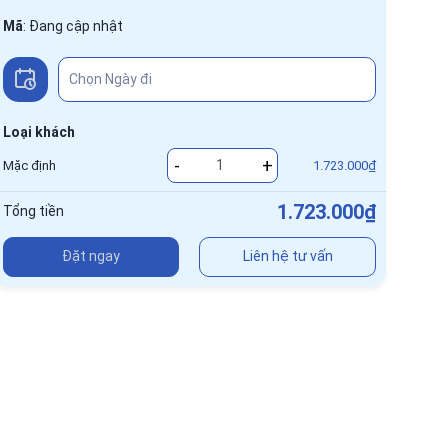
Mã
:
Đang cập nhật
Loại khách
-
+
Mặc định
1.723.000₫
1.723.000₫
Tổng tiền
Đặt ngay
Liên hệ tư vấn