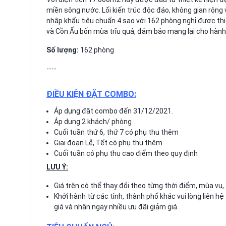
miền sông nước. Lối kiến trúc độc đáo, không gian rộng v
nhập khẩu tiêu chuẩn 4 sao với 162 phòng nghỉ được th
và Cồn Ấu bốn mùa trĩu quả, đảm bảo mang lại cho hành t
Số lượng:
162 phòng
----
ĐIỀU KIỆN ĐẶT COMBO:
Áp dụng đặt combo đến 31/12/2021.
Áp dụng 2 khách/ phòng
Cuối tuần thứ 6, thứ 7 có phụ thu thêm
Giai đoạn Lễ, Tết có phụ thu thêm
Cuối tuần có phụ thu cao điểm theo quy định
LƯU Ý:
Giá trên có thể thay đổi theo từng thời điểm, mùa vụ,
Khởi hành từ các tỉnh, thành phố khác vui lòng liên hệ
giá và nhận ngay nhiều ưu đãi giảm giá.