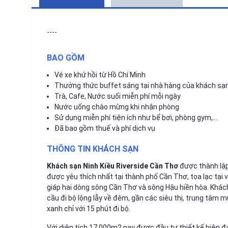
----
BAO GỒM
Vé xe khứ hồi từ Hồ Chí Minh
Thưởng thức buffet sáng tại nhà hàng của khách sạ
Trà, Cafe, Nước suối miễn phí mỗi ngày
Nước uống chào mừng khi nhận phòng
Sử dụng miễn phí tiện ích như bể bơi, phòng gym,…
Đã bao gồm thuế và phí dịch vụ
THÔNG TIN KHÁCH SẠN
Khách sạn Ninh Kiều Riverside Cần Thơ
được thành lập
được yêu thích nhất tại thành phố Cần Thơ, tọa lạc tại v
giáp hai dòng sông Cần Thơ và sông Hậu hiền hòa. Khá
cầu đi bộ lộng lẫy về đêm, gần các siêu thị, trung tâm 
xanh chỉ với 15 phút đi bộ.
Với diện tích 17.000m2 nay được đầu tư thiết kế hiện đ