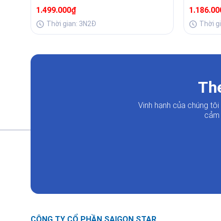
Buffet 
1.499.000₫
1.186.0
Thời gian: 3N2Đ
Thời g
The
Vinh hạnh của chúng tô
cảm 
CÔNG TY CỔ PHẦN SAIGON STAR