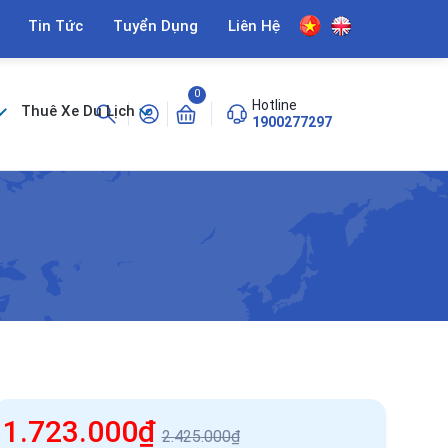
Tin Tức
Tuyển Dụng
Liên Hệ
0
Hotline
Thuê Xe Du Lịch
1900277297
1.723.000₫
2.425.000₫