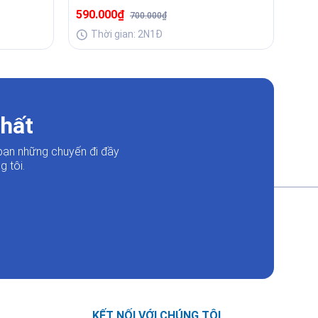
590.000₫
1.0
700.000₫
Thời gian: 2N1Đ
T
nhất
bạn những chuyến đi đầy
 tôi.
KẾT NỐI VỚI CHÚNG TÔI