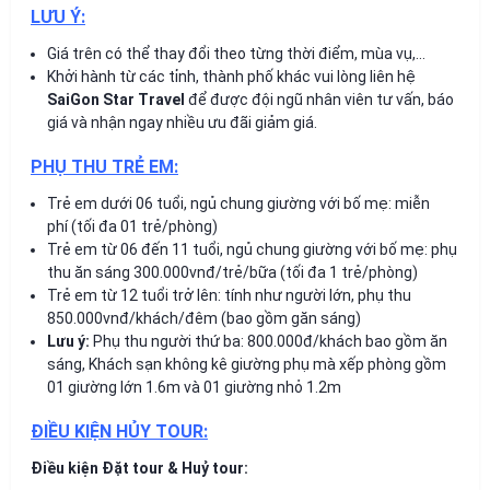
LƯU Ý:
Giá trên có thể thay đổi theo từng thời điểm, mùa vụ,…
Khởi hành từ các tỉnh, thành phố khác vui lòng liên hệ
SaiGon Star Travel
để được đội ngũ nhân viên tư vấn, báo
giá và nhận ngay nhiều ưu đãi giảm giá.
PHỤ THU TRẺ EM:
Trẻ em dưới 06 tuổi, ngủ chung giường với bố mẹ: miễn
phí (tối đa 01 trẻ/phòng)
Trẻ em từ 06 đến 11 tuổi, ngủ chung giường với bố mẹ: phụ
thu ăn sáng 300.000vnđ/trẻ/bữa (tối đa 1 trẻ/phòng)
Trẻ em từ 12 tuổi trở lên: tính như người lớn, phụ thu
850.000vnđ/khách/đêm (bao gồm găn sáng)
Lưu ý:
Phụ thu người thứ ba: 800.000đ/khách bao gồm ăn
sáng, Khách sạn không kê giường phụ mà xếp phòng gồm
01 giường lớn 1.6m và 01 giường nhỏ 1.2m
ĐIỀU KIỆN HỦY TOUR:
Điều kiện Đặt tour & Huỷ tour: