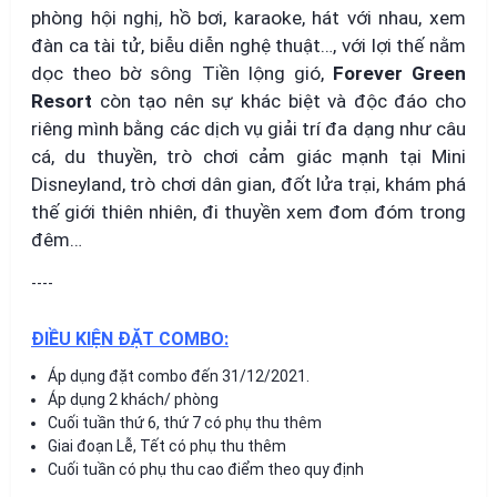
phòng hội nghị, hồ bơi, karaoke, hát với nhau, xem
đàn ca tài tử, biễu diễn nghệ thuật…, với lợi thế nằm
dọc theo bờ sông Tiền lộng gió,
Forever Green
Resort
còn tạo nên sự khác biệt và độc đáo cho
riêng mình bằng các dịch vụ giải trí đa dạng như câu
cá, du thuyền, trò chơi cảm giác mạnh tại Mini
Disneyland, trò chơi dân gian, đốt lửa trại, khám phá
thế giới thiên nhiên, đi thuyền xem đom đóm trong
đêm…
----
ĐIỀU KIỆN ĐẶT COMBO:
Áp dụng đặt combo đến 31/12/2021.
Áp dụng 2 khách/ phòng
Cuối tuần thứ 6, thứ 7 có phụ thu thêm
Giai đoạn Lễ, Tết có phụ thu thêm
Cuối tuần có phụ thu cao điểm theo quy định