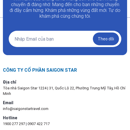
chuyến đi đáng nhớ. Mang đến cho bạn những chuyến
đi đầy
cảm hứng. Khám phá những vùng đất mới. Tự do
khám phá cùng chúng tôi.
Theo dõi
CÔNG TY CỔ PHẦN SAIGON STAR
Địa chỉ
Tòa nhà Saigon Star 1224 | 31, Quốc Lộ 22, Phường Trung Mỹ Tây, Hồ Chí
Minh
Email
info@saigonstartravel.com
Hotline
1900 277 297
|
0907 422 717