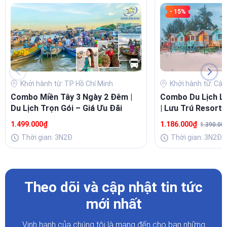
- 15%
Khởi hành từ: TP Hồ Chí Minh
Khởi hành từ: Cập
Combo Miền Tây 3 Ngày 2 Đêm |
Combo Du Lịch L
Du Lịch Trọn Gói – Giá Ưu Đãi
| Lưu Trú Resort 
Buffet Sang
1.499.000₫
1.186.000₫
1.390.00
Thời gian: 3N2Đ
Thời gian: 3N2Đ
Theo dõi và cập nhật tin tức
mới nhất
Vinh hạnh của chúng tôi là mang đến cho bạn những