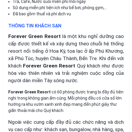
Trà, Cafe, Nước suối miễn phí mỗi ngày
Sử dụng miễn phí tiện ích như bể bơi, phòng gym,…
Đã bao gồm thuế và phí dịch vụ
THÔNG TIN KHÁCH SẠN
Forever Green Resort
là một khu nghỉ dưỡng cao
cấp được thiết kế và xây dựng theo chuỗi hệ thống
resort nổi tiếng ở Hoa Kỳ, tọa lạc ở ấp Phú Khương,
xã Phú Túc, huyện Châu Thành, Bến Tre. Khi đến với
khách
Forever Green Resort
Quý khách như được
hòa vào thiên nhiên và trải nghiệm cuộc sống của
người dân miền Tây sông nước.
Forever Green Resort
có 60 phòng được trang bị đầy đủ tiện
nghi trong không gian ấm cúng. Mỗi phòng đều có cửa số lớn
hướng ra khu vườn xanh xinh đẹp mang đến phút giây thư
giãn thoải mái cho Quý khách.
Ngoài việc cung cấp đầy đủ các chức năng và dịch
vụ cao cấp như: khách sạn, bungalow, nhà hàng, spa,