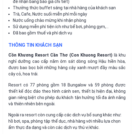
để nhận bảng báo giá chi tiết)
Thưởng thức buffet sáng tại nhà hàng của khách sạn
Trà, Cafe, Nước suối miễn phí mỗi ngày
Nước uống chào mừng khi nhận phòng
Sử dụng miễn phí tiện ích như bể bơi, phòng gym,…
Đã bao gồm thuế và phí dịch vụ
THÔNG TIN KHÁCH SẠN
Cồn Khương Resort Cần Thơ (Con Khuong Resort)
là khu
nghỉ dưỡng cao cấp nằm ôm sát dòng sông Hậu hiền hòa,
được bao bọc bởi những hàng cây xanh mượt đầy màu sắc
cây cỏ, hoa trái.
Resort có 77 phòng gồm 18 Bungalow và 59 phòng được
thiết kế độc đáo theo hình cánh sen, thiết bị hiện đại, không
gian riêng biệt cho phép du khách tận hưởng tối đa ánh nắng
và thiên nhiên bên ngoài.
Ngoài ra resort còn cung cấp các dịch vụ bổ sung khác như:
hồ bơi, spa, phòng tập thể dục, nhà hàng với nhiều lựa chọn
ẩm thực đa dạng và còn các dịch vụ thú vị khác.