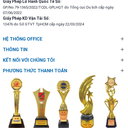
Giấy Phép Lữ Hành Quốc Tế Số:
GP/No.79-1365/2022/TCDL-GPLHQT do Tổng cục Du lịch cấp ngày
07/06/2022
Giấy Phép KD Vận Tải Số:
13476 do Sở GTVT TpHCM cấp ngày 22/03/2024
HỆ THỐNG OFFICE
THÔNG TIN
KẾT NỐI VỚI CHÚNG TÔI
PHƯƠNG THỨC THANH TOÁN