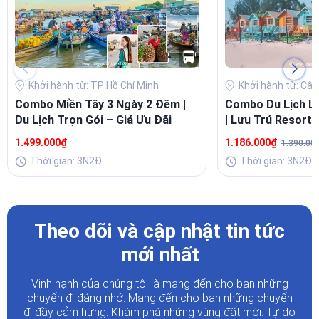
Khởi hành từ: TP Hồ Chí Minh
Khởi hành từ: Cập
Combo Miền Tây 3 Ngày 2 Đêm |
Combo Du Lịch L
Du Lịch Trọn Gói – Giá Ưu Đãi
| Lưu Trú Resort 
Buffet Sang
1.499.000₫
1.186.000₫
1.390.00
Thời gian: 3N2Đ
Thời gian: 3N2Đ
Theo dõi và cập nhật tin tức
mới nhất
Vinh hạnh của chúng tôi là mang đến cho bạn những
chuyến đi đáng nhớ. Mang đến cho bạn những chuyến
đi đầy
cảm hứng. Khám phá những vùng đất mới. Tự do