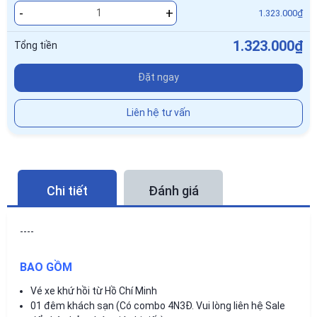
-
+
1.323.000₫
1.323.000₫
Tổng tiền
Đặt ngay
Liên hệ tư vấn
Chi tiết
Đánh giá
----
BAO GỒM
Vé xe khứ hồi từ Hồ Chí Minh
01 đêm khách sạn (Có combo 4N3Đ. Vui lòng liên hệ Sale