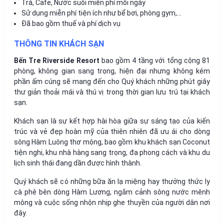
Trà, Cafe, Nước suối miễn phí mỗi ngày
Sử dụng miễn phí tiện ích như bể bơi, phòng gym,…
Đã bao gồm thuế và phí dịch vụ
THÔNG TIN KHÁCH SẠN
Bến Tre Riverside Resort
bao gồm 4 tầng với tổng cộng 81
phòng, không gian sang trọng, hiện đại nhưng không kém
phần ấm cúng sẽ mang đến cho Quý khách những phút giây
thư giản thoải mái và thú vị trong thời gian lưu trú tại khách
sạn.
Khách sạn là sự kết hợp hài hòa giữa sự sáng tạo của kiến
trúc và vẻ đẹp hoàn mỹ của thiên nhiên đã ưu ái cho dòng
sông Hàm Luông thơ mộng, bao gồm khu khách sạn Coconut
tiện nghi, khu nhà hàng sang trọng, đa phong cách và khu du
lịch sinh thái đang dần được hình thành.
Quý khách sẽ có những bữa ăn lạ miệng hay thưởng thức ly
cà phê bên dòng Hàm Lương, ngắm cảnh sông nước mênh
mông và cuộc sống nhộn nhịp ghe thuyền của người dân nơi
đây.