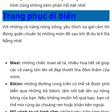
hình cũng không kém phần nổi bật nhé!
Trang phục đi biển
Với những cô nàng nóng bỏng, yêu thích sự gợi cảm thì
đừng quên chuẩn bị những món đồ sau khi đi du lịch Đà
Nẵng nhé!
Maxi
: những chiếc maxi xẻ tà, nhiều hoạ tiết sẽ giúp
các cô nàng tôn lên vẻ đẹp thướt tha đằm thắm của
mình.
Bikini:
những đường cong trên cơ thể sẽ được phô
diễn qua những bộ bikini, làm nổi bật lên sự nóng
bỏng của bạn. Nếu không muốn hở quá bạo, bạn có
thể mix cùng áo choàng ren hoặc khăn bên ngoài.
Mũ vành to và kính râm
: những phụ kiện kèm theo