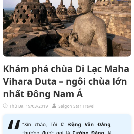
Khám phá chùa Di Lạc Maha
Vihara Duta – ngôi chùa lớn
nhất Đông Nam Á
Thứ Ba, 19/03/2019
Saigon Star Travel
“Xin chào, Tôi là
Đặng Văn Đẳng
,
thường được gọi là
Cường Đặng
, là