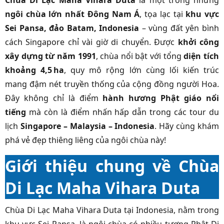
Chùa Di Lạc Maha Vihara Duta
là một trong những
ngôi chùa lớn nhất Đông Nam Á
, tọa lạc tại
khu vực
Sei Pansa, đảo Batam, Indonesia
– vùng đất yên bình
cách Singapore chỉ vài giờ di chuyển. Được
khởi công
xây dựng từ năm 1991
, chùa nổi bật với tổng
diện tích
khoảng 4,5 ha
, quy mô rộng lớn cùng lối kiến trúc
mang đậm nét truyền thống của cộng đồng người Hoa.
Đây không chỉ là điểm
hành hương Phật giáo nổi
tiếng
mà còn là điểm nhấn hấp dẫn trong các tour du
lịch
Singapore – Malaysia – Indonesia
. Hãy cùng khám
phá vẻ đẹp thiêng liêng của ngôi chùa này!
Giới thiệu chung về Chùa
Di Lạc Maha Vihara Duta
Chùa Di Lạc Maha Vihara Duta tại Indonesia, nằm trong