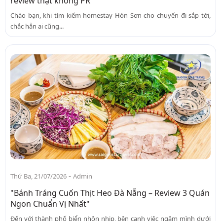
review thật không PR
Chào bạn, khi tìm kiếm homestay Hòn Sơn cho chuyến đi sắp tới,
chắc hẳn ai cũng...
-
Thứ Ba, 21/07/2026
Admin
"Bánh Tráng Cuốn Thịt Heo Đà Nẵng – Review 3 Quán
Ngon Chuẩn Vị Nhất"
Đến với thành phố biển nhộn nhịp, bên cạnh việc ngâm mình dưới