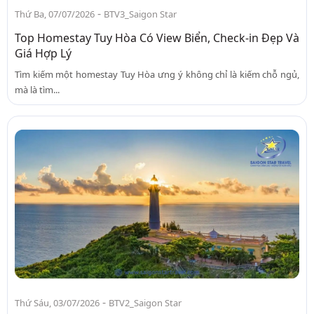
-
Thứ Ba, 07/07/2026
BTV3_Saigon Star
Top Homestay Tuy Hòa Có View Biển, Check-in Đẹp Và
Giá Hợp Lý
Tìm kiếm một homestay Tuy Hòa ưng ý không chỉ là kiếm chỗ ngủ,
mà là tìm...
-
Thứ Sáu, 03/07/2026
BTV2_Saigon Star