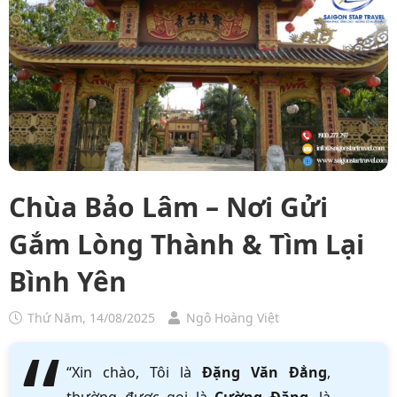
Chùa Bảo Lâm – Nơi Gửi
Gắm Lòng Thành & Tìm Lại
Bình Yên
Thứ Năm, 14/08/2025
Ngô Hoàng Việt
“Xin chào, Tôi là
Đặng Văn Đẳng
,