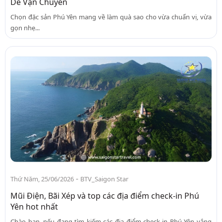
Dễ Vận Chuyển
Chọn đặc sản Phú Yên mang về làm quà sao cho vừa chuẩn vị, vừa
gọn nhẹ...
-
Thứ Năm, 25/06/2026
BTV_Saigon Star
Mũi Điện, Bãi Xép và top các địa điểm check-in Phú
Yên hot nhất
Chào bạn, nếu đang tìm kiếm các địa điểm check-in Phú Yên vắng