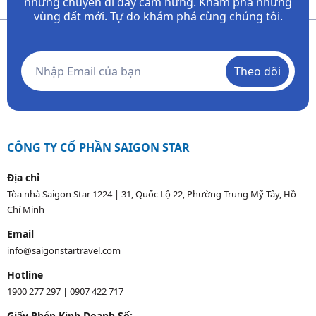
những chuyến đi đầy
cảm hứng. Khám phá những
vùng đất mới. Tự do khám phá cùng chúng tôi.
Theo dõi
CÔNG TY CỔ PHẦN SAIGON STAR
Địa chỉ
Tòa nhà Saigon Star 1224 | 31, Quốc Lộ 22, Phường Trung Mỹ Tây, Hồ
Chí Minh
Email
info@saigonstartravel.com
Hotline
1900 277 297
|
0907 422 717
Giấy Phép Kinh Doanh Số: