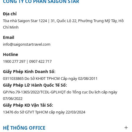
CÔNG TY CỔ PHẦN SAIGON STAR
Địa chỉ
Tòa nhà Saigon Star 1224 | 31, Quốc Lộ 22, Phường Trung Mỹ Tây, Hồ
Chí Minh
Email
info@saigonstartravel.com
Hotline
1900 277 297
|
0907 422 717
Giấy Phép Kinh Doanh Số:
0311033865 Do Sở KHĐT TPHCM Cấp ngày 02/08/2011
Giấy Phép Lữ Hành Quốc Tế Số:
GP/No.79-1365/2022/TCDL-GPLHQT do Tổng cục Du lịch cấp ngày
07/06/2022
Giấy Phép KD Vận Tải Số:
13476 do Sở GTVT TpHCM cấp ngày 22/03/2024
HỆ THỐNG OFFICE