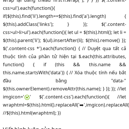
wrap lại bằng thead firstTr.wrap(''); } } }) $('.content-
css>ul').each(function(){
if($(this).find('li').length==$(this).find('a').length) {
$(this).addClass('links'); } }); $('.content-
css>ul>li>ul').each(function(){ let ul = $(this).html(); let li =
$(this).parent('li'); $(ul).insertAfter(li); $(this).remove() });
$('.content-css *').each(function() { // Duyệt qua tất cả
thuộc tính của phần tử hiện tại $.each(this.attributes,
function() { if (this && this.name &&
this.name.startsWith('data')) { // Xóa thuộc tính nếu bắt
đầu bằng "data-"
$(this.ownerElement).removeAttr(this.name); } }); }); //let
imgicon='
' $('.content-css').each(function(){ //let
wraphtml=$(this).html().replaceAll('➡️',imgicon).replaceAll
//$(this).html(wraphtml); })