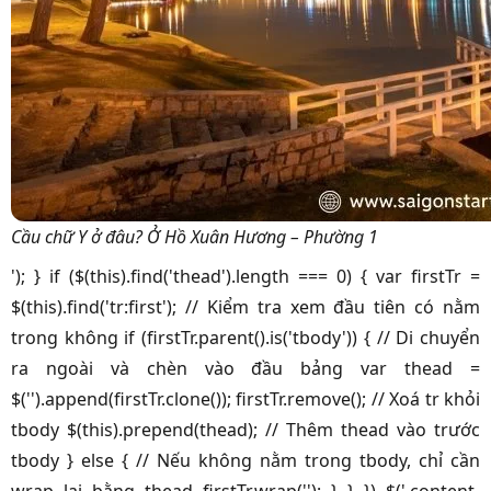
Cầu chữ Y ở đâu? Ở Hồ Xuân Hương – Phường 1
'); } if ($(this).find('thead').length === 0) { var firstTr =
$(this).find('tr:first'); // Kiểm tra xem đầu tiên có nằm
trong không if (firstTr.parent().is('tbody')) { // Di chuyển
ra ngoài và chèn vào đầu bảng var thead =
$('').append(firstTr.clone()); firstTr.remove(); // Xoá tr khỏi
tbody $(this).prepend(thead); // Thêm thead vào trước
tbody } else { // Nếu không nằm trong tbody, chỉ cần