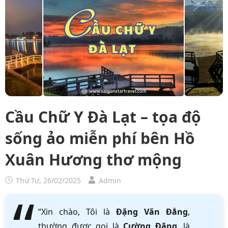
Cầu Chữ Y Đà Lạt – tọa độ
sống ảo miễn phí bên Hồ
Xuân Hương thơ mộng
Thứ Tư, 26/02/2025
Admin
“Xin chào, Tôi là
Đặng Văn Đẳng
,
thường được gọi là
Cường Đặng
, là