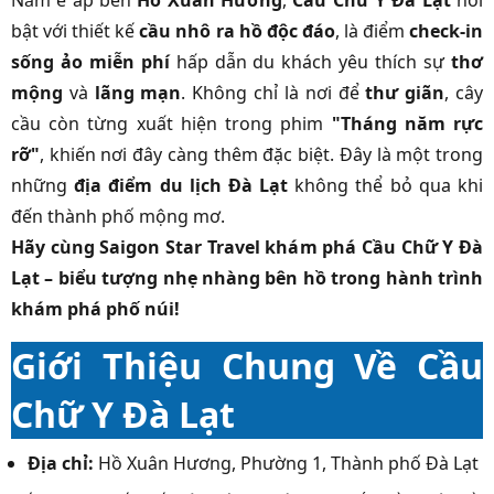
Nằm e ấp bên
Hồ Xuân Hương
,
Cầu Chữ Y Đà Lạt
nổi
bật với thiết kế
cầu nhô ra hồ độc đáo
, là điểm
check-in
sống ảo miễn phí
hấp dẫn du khách yêu thích sự
thơ
mộng
và
lãng mạn
. Không chỉ là nơi để
thư giãn
, cây
cầu còn từng xuất hiện trong phim
"Tháng năm rực
rỡ"
, khiến nơi đây càng thêm đặc biệt. Đây là một trong
những
địa điểm du lịch Đà Lạt
không thể bỏ qua khi
đến thành phố mộng mơ.
Hãy cùng Saigon Star Travel khám phá Cầu Chữ Y Đà
Lạt – biểu tượng nhẹ nhàng bên hồ trong hành trình
khám phá phố núi!
Giới Thiệu Chung Về Cầu
Chữ Y Đà Lạt
Địa chỉ:
Hồ Xuân Hương, Phường 1, Thành phố Đà Lạt