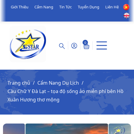
Giới Thiệu
Cẩm Nang
Tin Tức
Tuyển Dụng
Liên Hệ
0
Trang chủ
Cẩm Nang Du Lịch
Cầu Chữ Y Đà Lạt – tọa độ sống ảo miễn phí bên Hồ
Xuân Hương thơ mộng