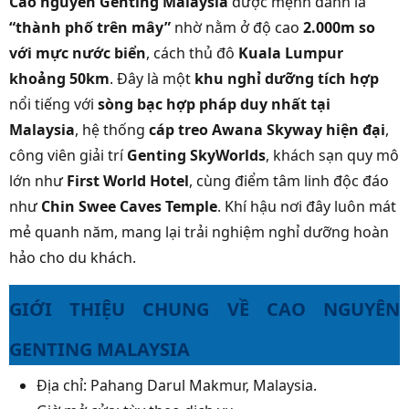
Cao nguyên Genting Malaysia
được mệnh danh là
“thành phố trên mây”
nhờ nằm ở độ cao
2.000m so
với mực nước biển
, cách thủ đô
Kuala Lumpur
khoảng 50km
. Đây là một
khu nghỉ dưỡng tích hợp
nổi tiếng với
sòng bạc hợp pháp duy nhất tại
Malaysia
, hệ thống
cáp treo Awana Skyway hiện đại
,
công viên giải trí
Genting SkyWorlds
, khách sạn quy mô
lớn như
First World Hotel
, cùng điểm tâm linh độc đáo
như
Chin Swee Caves Temple
. Khí hậu nơi đây luôn mát
mẻ quanh năm, mang lại trải nghiệm nghỉ dưỡng hoàn
hảo cho du khách.
GIỚI THIỆU CHUNG VỀ CAO NGUYÊN
GENTING MALAYSIA
Địa chỉ: Pahang Darul Makmur, Malaysia.