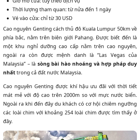
Giờ mở cửa: tùy theo dịch vụ
Thời lượng tham quan: từ nửa đến 1 ngày
Vé vào cửa: chỉ từ 30 USD
Cao nguyên Genting cách thủ đô Kuala Lumpur 50km về
phía bắc, nằm trên biên giới Pahang. Được biết đến là
một khu nghỉ dưỡng cao cấp nằm trên cao nguyên,
ngoài ra còn được mệnh danh là “Las Vegas của
Malaysia” – là
sòng bài hào nhoáng và hợp pháp duy
nhất
trong cả đất nước Malaysia.
Cao nguyên Genting được khí hậu ưu đãi với thời tiết
mát mẻ với độ cao trên 2000m so với mực nước biển.
Ngoài ra khi đến đây du khách có cơ hội chiêm ngưỡng
các loài chim với khoảng 254 loài chim được tìm thấy ở
đây.