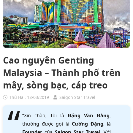
Cao nguyên Genting
Malaysia – Thành phố trên
mây, sòng bạc, cáp treo
Thứ Hai, 18/03/2019
Saigon Star Travel
“Xin chào, Tôi là
Đặng Văn Đẳng
,
thường được gọi là
Cường Đặng
, là
Founder
của
Saigon Star Travel
. Với