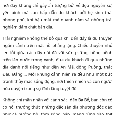
nơi đây không chỉ gây ấn tượng bởi vẻ đẹp nguyên sơ,
yên bình mà còn hấp dẫn du khách bởi hệ sinh thái
phong phú, khí hậu mát mẻ quanh năm và những trải
nghiệm đậm chất bản địa.
Trải nghiệm không thể bỏ qua khi đến đây là du thuyền
ngắm cảnh trên mặt hồ phẳng lặng. Chiếc thuyền nhỏ
len lỏi giữa các dãy núi đá vôi sừng sững, bồng bềnh
trên làn nước trong xanh, đưa du khách đi qua những
địa danh nổi tiếng như đền An Mã, động Puông, thác
Đầu Đẳng,… Mỗi khung cảnh hiện ra đều như một bức
tranh thủy mặc sống động, nơi thiên nhiên và con người
hòa quyện trong sự tĩnh lặng tuyệt đối.
Không chỉ mãn nhãn với cảnh sắc, đến Ba Bể, bạn còn có
cơ hội thưởng thức những đặc sản địa phương độc đáo
như cá nướng hồ, tôm sông hấp, măng rừng xào thịt