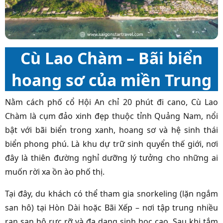
Cù Lao Chàm – Bãi biển
hoang sơ của miền Trung
Nằm cách phố cổ Hội An chỉ 20 phút đi cano, Cù Lao
Chàm là cụm đảo xinh đẹp thuộc tỉnh Quảng Nam, nổi
bật với bãi biển trong xanh, hoang sơ và hệ sinh thái
biển phong phú. Là khu dự trữ sinh quyển thế giới, nơi
đây là thiên đường nghỉ dưỡng lý tưởng cho những ai
muốn rời xa ồn ào phố thị.
Tại đây, du khách có thể tham gia snorkeling (lặn ngắm
san hô) tại Hòn Dài hoặc Bãi Xếp – nơi tập trung nhiều
rạn san hô rực rỡ và đa dạng sinh học cao. Sau khi tắm