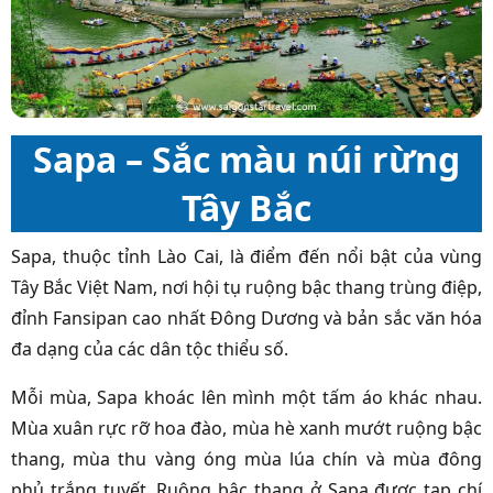
Sapa – Sắc màu núi rừng
Tây Bắc
Sapa, thuộc tỉnh Lào Cai, là điểm đến nổi bật của vùng
Tây Bắc Việt Nam, nơi hội tụ ruộng bậc thang trùng điệp,
đỉnh Fansipan cao nhất Đông Dương và bản sắc văn hóa
đa dạng của các dân tộc thiểu số.
Mỗi mùa, Sapa khoác lên mình một tấm áo khác nhau.
Mùa xuân rực rỡ hoa đào, mùa hè xanh mướt ruộng bậc
thang, mùa thu vàng óng mùa lúa chín và mùa đông
phủ trắng tuyết. Ruộng bậc thang ở Sapa được tạp chí