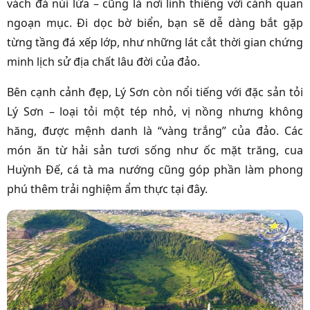
vách đá núi lửa – cũng là nơi linh thiêng với cảnh quan
ngoạn mục. Đi dọc bờ biển, bạn sẽ dễ dàng bắt gặp
từng tầng đá xếp lớp, như những lát cắt thời gian chứng
minh lịch sử địa chất lâu đời của đảo.
Bên cạnh cảnh đẹp, Lý Sơn còn nổi tiếng với đặc sản tỏi
Lý Sơn – loại tỏi một tép nhỏ, vị nồng nhưng không
hăng, được mệnh danh là “vàng trắng” của đảo. Các
món ăn từ hải sản tươi sống như ốc mặt trăng, cua
Huỳnh Đế, cá tà ma nướng cũng góp phần làm phong
phú thêm trải nghiệm ẩm thực tại đây.