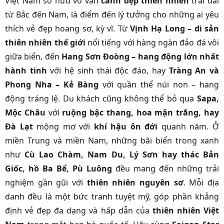
Việt Nam sở hữu vô vàn
cảnh đẹp thiên nhiên
trải dài
từ Bắc đến Nam, là điểm đến lý tưởng cho những ai yêu
thích vẻ đẹp hoang sơ, kỳ vĩ. Từ
Vịnh Hạ Long – di sản
thiên nhiên thế giới
nổi tiếng với hàng ngàn đảo đá vôi
giữa biển, đến
Hang Sơn Đoòng – hang động lớn nhất
hành tinh
với hệ sinh thái độc đáo, hay
Tràng An và
Phong Nha – Kẻ Bàng
với quần thể núi non – hang
động tráng lệ. Du khách cũng không thể bỏ qua
Sapa,
Mộc Châu
với
ruộng bậc thang, hoa mận trắng, hay
Đà Lạt
mộng mơ với
khí hậu ôn đới
quanh năm. Ở
miền Trung và miền Nam, những bãi biển trong xanh
như
Cù Lao Chàm, Nam Du, Lý Sơn hay
thác Bản
Giốc
, hồ Ba Bể, Pù Luông
đều mang đến những trải
nghiệm gần gũi với
thiên nhiên nguyên sơ
. Mỗi địa
danh đều là một bức tranh tuyệt mỹ, góp phần khẳng
định vẻ đẹp đa dạng và hấp dẫn của
thiên nhiên Việt