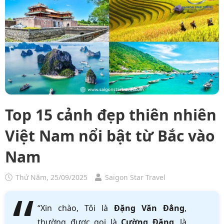
Top 15 cảnh đẹp thiên nhiên
Việt Nam nổi bật từ Bắc vào
Nam
Thứ Năm, 25/09/2025
Saigon Star Travel
“Xin chào, Tôi là
Đặng Văn Đẳng
,
thường được gọi là
Cường Đặng
, là