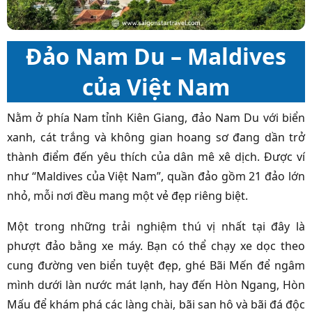
Đảo Nam Du – Maldives
của Việt Nam
Nằm ở phía Nam tỉnh Kiên Giang, đảo Nam Du với biển
xanh, cát trắng và không gian hoang sơ đang dần trở
thành điểm đến yêu thích của dân mê xê dịch. Được ví
như “Maldives của Việt Nam”, quần đảo gồm 21 đảo lớn
nhỏ, mỗi nơi đều mang một vẻ đẹp riêng biệt.
Một trong những trải nghiệm thú vị nhất tại đây là
phượt đảo bằng xe máy. Bạn có thể chạy xe dọc theo
cung đường ven biển tuyệt đẹp, ghé Bãi Mến để ngâm
mình dưới làn nước mát lạnh, hay đến Hòn Ngang, Hòn
Mấu để khám phá các làng chài, bãi san hô và bãi đá độc