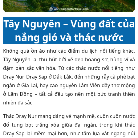
Tây Nguyên – Vùng đất của
nắng gió và thác nước
Không quá ồn ào như các điểm du lịch nổi tiếng khác,
Tây Nguyên lại thu hút bởi vẻ đẹp hoang sơ, hùng vĩ và
đậm bản sắc văn hóa. Từ các thác nước nổi tiếng như
Dray Nur, Dray Sap ở Đắk Lắk, đến những rẫy cà phê bạt
ngàn ở Gia Lai, hay cao nguyên Lâm Viên đầy thơ mộng
ở Lâm Đồng – tất cả đều tạo nên một bức tranh thiên
nhiên đa sắc.
Thác Dray Nur mang dáng vẻ mạnh mẽ, cuồn cuộn nước
đổ tung bọt trắng xóa giữa đại ngàn, trong khi thác
Dray Sap lại mềm mại hơn, như tấm lụa vắt ngang núi