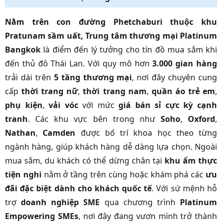
Nằm trên con đường
Phetchaburi
thuộc khu
Pratunam
sầm uất,
Trung tâm thương mại Platinum
Bangkok
là điểm đến lý tưởng cho tín đồ mua sắm khi
đến thủ đô Thái Lan. Với quy mô hơn
3.000 gian hàng
trải dài trên
5 tầng thương mại
, nơi đây chuyên cung
cấp
thời trang nữ
,
thời trang nam
,
quần áo trẻ em
,
phụ kiện
,
vải vóc
với mức
giá bán sỉ cực kỳ cạnh
tranh
. Các khu vực bên trong như
Soho
,
Oxford
,
Nathan
,
Camden
được bố trí khoa học theo từng
ngành hàng, giúp khách hàng dễ dàng lựa chọn. Ngoài
mua sắm, du khách có thể dừng chân tại
khu ẩm thực
tiện nghi
nằm ở tầng trên cùng hoặc khám phá các
ưu
đãi đặc biệt dành cho khách quốc tế
. Với sứ mệnh hỗ
trợ
doanh nghiệp SME
qua chương trình
Platinum
Empowering SMEs
, nơi đây đang vươn mình trở thành