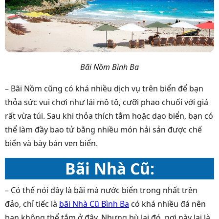
Bãi Nồm Bình Ba
– Bãi Nồm cũng có khá nhiều dịch vụ trên biển để bạn
thỏa sức vui chơi như lái mô tô, cưỡi phao chuối với giá
rất vừa túi. Sau khi thỏa thích tắm hoặc dạo biển, bạn có
thể làm đầy bao tử bằng nhiều món hải sản được chế
biến và bày bán ven biển.
Bãi Nhà Cũ:
– Có thể nói đây là bãi mà nước biển trong nhất trên
đảo, chỉ tiếc là
bãi Nhà Cũ Bình Ba
có khá nhiều đá nên
bạn không thể tắm ở đây. Nhưng bù lại đó, nơi này lại là