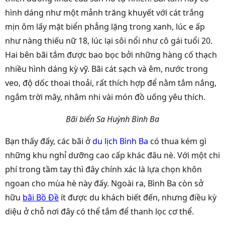
hình dáng như một mảnh trăng khuyết với cát trắng
mịn ôm lấy mặt biển phẳng lặng trong xanh, lúc e ấp
như nàng thiếu nữ 18, lúc lại sôi nổi như cô gái tuổi 20.
Hai bên bãi tắm được bao bọc bởi những hàng cố thạch
nhiều hình dáng kỳ vỹ. Bãi cát sạch và êm, nước trong
veo, độ dốc thoai thoải, rất thích hợp để nằm tắm nắng,
ngắm trời mây, nhâm nhi vài món đồ uống yêu thích.
Bãi biển Sa Huỳnh Bình Ba
Bạn thấy đấy, các bãi ở
du lịch Bình Ba
có thua kém gì
những khu nghỉ dưỡng cao cấp khác đâu nè. Với một chi
phí trong tầm tay thì đây chính xác là lựa chọn khôn
ngoan cho mùa hè này đấy. Ngoài ra, Bình Ba còn sở
hữu
bãi Bồ Đề
ít được du khách biết đến, nhưng điều kỳ
diệu ở chỗ nơi đây có thể tắm để thanh lọc cơ thể.