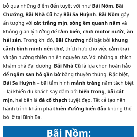
bỏ qua những điểm đến tuyệt vời như
Bãi Nồm
,
Bãi
Chướng
,
Bãi Nhà Cũ
hay
Bãi Sa Huỳnh
.
Bãi Nồm
gây
ấn tượng với
cát trắng mịn
,
sóng êm quanh năm
và
không gian lý tưởng để
tắm biển, chơi motor nước, ăn
hải sản
. Trong khi đó,
Bãi Chướng
nổi bật bởi
khung
cảnh bình minh nên thơ
, thích hợp cho việc
cắm trại
và tận hưởng thiên nhiên nguyên sơ. Với những ai thích
khám phá đại dương,
Bãi Nhà Cũ
là lựa chọn hoàn hảo
để
ngắm san hô gần bờ
bằng thuyền thúng. Đặc biệt,
Bãi Sa Huỳnh
– bãi tắm hình
mảnh trăng
nằm tách biệt
– lại khiến du khách say đắm bởi
biển trong, bãi cát
mịn
, hai bên là
đá cổ thạch
tuyệt đẹp. Tất cả tạo nên
hành trình khám phá
thiên đường biển đảo
không thể
bỏ lỡ tại Bình Ba.
Bãi Nồm: