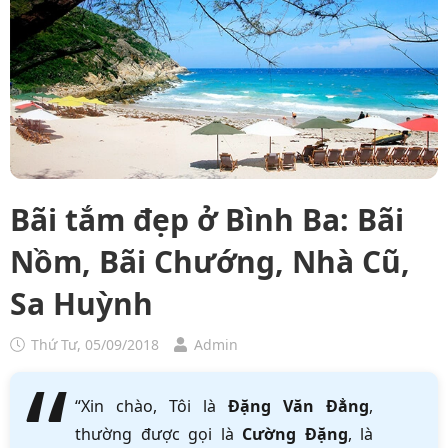
Bãi tắm đẹp ở Bình Ba: Bãi
Nồm, Bãi Chướng, Nhà Cũ,
Sa Huỳnh
Thứ Tư, 05/09/2018
Admin
“Xin chào, Tôi là
Đặng Văn Đẳng
,
thường được gọi là
Cường Đặng
, là