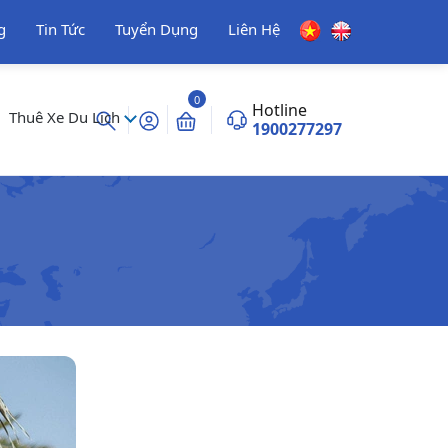
g
Tin Tức
Tuyển Dụng
Liên Hệ
0
Hotline
Thuê Xe Du Lịch
1900277297