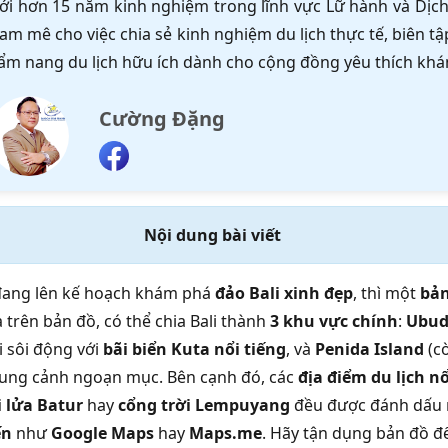
ới hơn 15 năm kinh nghiệm trong lĩnh vực Lữ hành và Dịch 
am mê cho việc chia sẻ kinh nghiệm du lịch thực tế, biên 
ẩm nang du lịch hữu ích dành cho cộng đồng yêu thích khá
Cường Đặng
Nội dung bài viết
đang lên kế hoạch khám phá
đảo Bali xinh đẹp
, thì một
bản
 trên bản đồ, có thể chia Bali thành
3 khu vực chính
:
Ubu
i sôi động với
bãi biển Kuta nổi tiếng
, và
Penida Island
(cò
ung cảnh ngoạn mục. Bên cạnh đó, các
địa điểm du lịch nổ
 lửa Batur
hay
cổng trời Lempuyang
đều được đánh dấu r
ến
như
Google Maps
hay
Maps.me
. Hãy tận dụng bản đồ đ