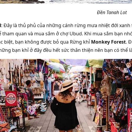
Đền Tanah Lot
d
: Đây là thủ phủ của những cánh rừng mưa nhiệt đới xanh tư
ể tham quan và mua sắm ở chợ Ubud. Khi mua sắm bạn nhớ 
ặc biệt, bạn không được bỏ qua Rừng khỉ
Monkey Forest
. 
hững bạn khỉ ở đây đều hết sức thân thiện nên bạn có thể 