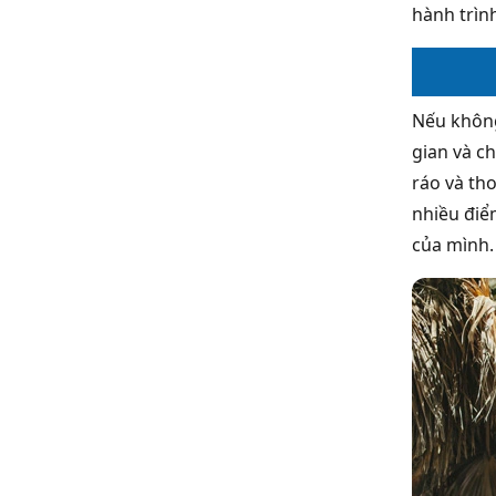
hành trìn
Nếu không 
gian và ch
ráo và th
nhiều điể
của mình.