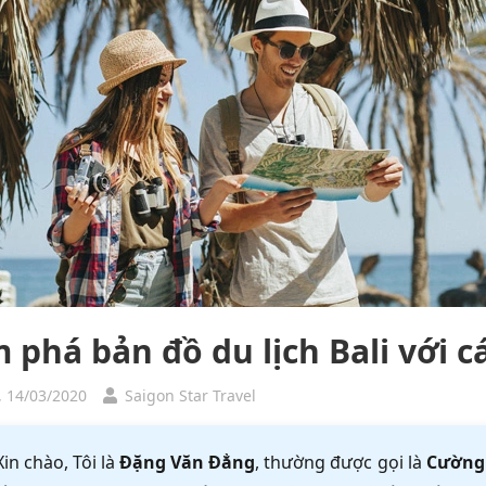
 phá bản đồ du lịch Bali với c
, 14/03/2020
Saigon Star Travel
Xin chào, Tôi là
Đặng Văn Đẳng
, thường được gọi là
Cường