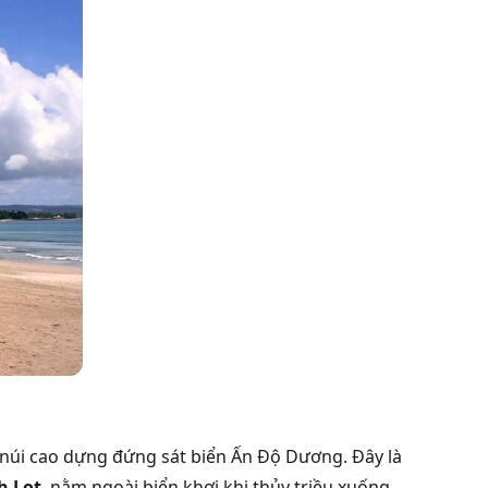
núi cao dựng đứng sát biển Ấn Độ Dương. Đây là
h Lot
, nằm ngoài biển khơi khi thủy triều xuống.