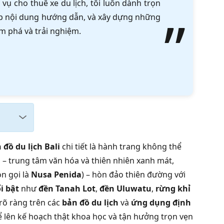
vụ cho thuê xe du lịch, tôi luôn dành trọn
tập nội dung hướng dẫn, và xây dựng những
m phá và trải nghiệm.
 đồ du lịch Bali
chi tiết là hành trang không thể
d
– trung tâm văn hóa và thiên nhiên xanh mát,
n gọi là
Nusa Penida
) – hòn đảo thiên đường với
i bật
như
đền Tanah Lot
,
đền Uluwatu
,
rừng khỉ
õ ràng trên các
bản đồ du lịch
và
ứng dụng định
ể lên kế hoạch thật khoa học và tận hưởng trọn vẹn