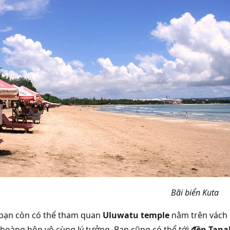
Bãi biển Kuta
 bạn còn có thể tham quan
Uluwatu temple
nằm trên vách 
hoàng hôn vô cùng lý tưởng. Bạn cũng có thể tới
đền Tana