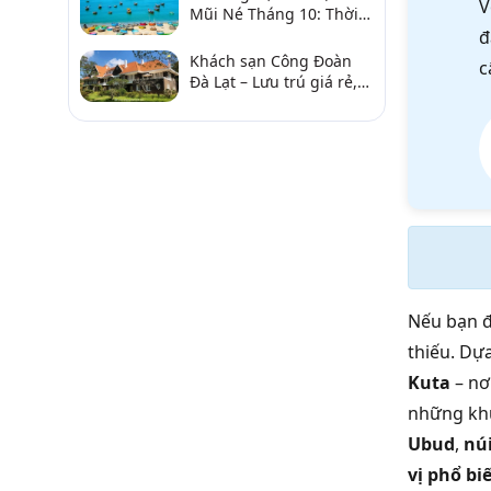
V
Mũi Né Tháng 10: Thời
Tiết & Chơi Gì?
đ
Khách sạn Công Đoàn
c
Đà Lạt – Lưu trú giá rẻ,
gần chợ và hồ Xuân
Hương
Nếu bạn 
thiếu. Dựa
Kuta
– nơ
những kh
Ubud
,
núi
vị phổ bi