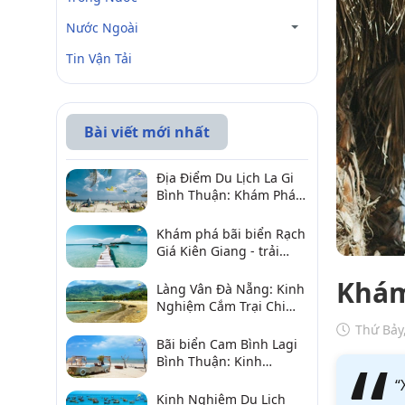
Nước Ngoài
Tin Vận Tải
Bài viết mới nhất
Địa Điểm Du Lịch La Gi
Bình Thuận: Khám Phá 6
Điểm Đến Đáng Ghé
2026
Khám phá bãi biển Rạch
Giá Kiên Giang - trải
nghiệm biển hấp dẫn
Khám
Làng Vân Đà Nẵng: Kinh
Nghiệm Cắm Trại Chi
Tiết Từ A–Z
Thứ Bảy
Bãi biển Cam Bình Lagi
Bình Thuận: Kinh
nghiệm đi chơi, ăn hải
“
sản, điểm gần
Kinh Nghiệm Du Lịch