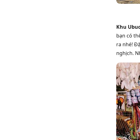
Khu Ubu
bạn có th
ra nhé! Đ
nghịch. N