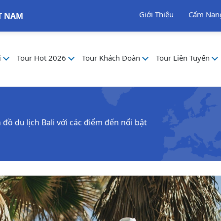
Giới Thiệu
Cẩm Nan
T NAM
i
Tour Hot 2026
Tour Khách Đoàn
Tour Liên Tuyến
ồ du lịch Bali với các điểm đến nổi bật