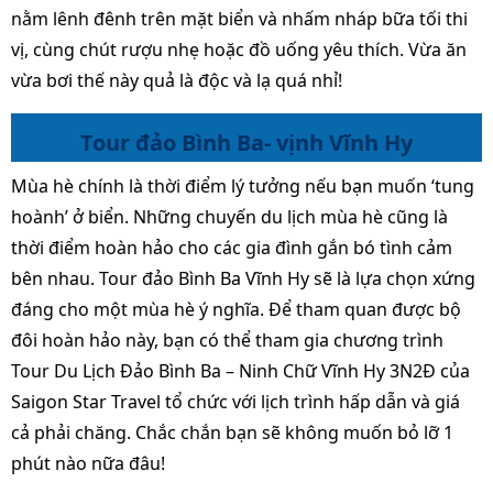
nằm lênh đênh trên mặt biển và nhấm nháp bữa tối thi
vị, cùng chút rượu nhẹ hoặc đồ uống yêu thích. Vừa ăn
vừa bơi thế này quả là độc và lạ quá nhỉ!
Tour đảo Bình Ba- vịnh Vĩnh Hy
Mùa hè chính là thời điểm lý tưởng nếu bạn muốn ‘tung
hoành’ ở biển. Những chuyến du lịch mùa hè cũng là
thời điểm hoàn hảo cho các gia đình gắn bó tình cảm
bên nhau. Tour đảo Bình Ba Vĩnh Hy sẽ là lựa chọn xứng
đáng cho một mùa hè ý nghĩa. Để tham quan được bộ
đôi hoàn hảo này, bạn có thể tham gia chương trình
Tour Du Lịch Đảo Bình Ba – Ninh Chữ Vĩnh Hy 3N2Đ của
Saigon Star Travel tổ chức với lịch trình hấp dẫn và giá
cả phải chăng. Chắc chắn bạn sẽ không muốn bỏ lỡ 1
phút nào nữa đâu!