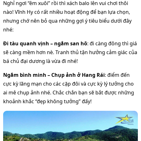
Nghỉ ngơi “êm xuôi” rồi thì xách balo lên vui chơi thôi
nào! Vĩnh Hy có rất nhiều hoạt động để bạn lựa chọn,
nhưng chớ nên bỏ qua những gợi ý tiêu biểu dưới đây
nhé:
Đi tàu quanh vịnh – ngắm san hô
: đi càng đông thì giá
sẽ càng mềm hơn nè. Tranh thủ tận hưởng cảm giác của
bá chủ đại dương là vừa đi nhé!
Ngắm bình minh – Chụp ảnh ở Hang Rái
: điểm đến
cực kỳ lãng mạn cho các cặp đôi và cực kỳ lý tưởng cho
ai mê chụp ảnh nhé. Chắc chắn bạn sẽ bắt được những
khoảnh khắc “đẹp không tưởng” đấy!