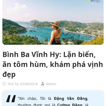
Bình Ba Vĩnh Hy: Lặn biển,
ăn tôm hùm, khám phá vịnh
đẹp
Thứ Tư, 05/09/2018
Admin
“Xin chào, Tôi là
Đặng Văn Đẳng
,
thường được gọi là
Cường Đặng
, là