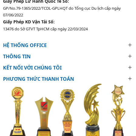
Giấy Phép Lữ Hành Quốc Tế Số:
GP/No.79-1365/2022/TCDL-GPLHQT do Tổng cục Du lịch cấp ngày
07/06/2022
Giấy Phép KD Vận Tải Số:
13476 do Sở GTVT TpHCM cấp ngày 22/03/2024
HỆ THỐNG OFFICE
THÔNG TIN
KẾT NỐI VỚI CHÚNG TÔI
PHƯƠNG THỨC THANH TOÁN