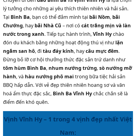
Chuyến đi đến
đảo Bình Ba
và
vịnh Vĩnh Hy
là lựa chọn
lý tưởng cho những ai yêu thích thiên nhiên và hải sản.
Tại
Bình Ba
, bạn có thể đắm mình tại
bãi Nồm
,
bãi
Chướng
, hay
bãi Nhà Cũ
– nơi có
cát trắng mịn và làn
nước trong xanh
. Tiếp tục hành trình,
Vĩnh Hy
chào
đón du khách bằng những hoạt động thú vị như
lặn
ngắm san hô
, đi
tàu đáy kính
, hay
câu mực đêm
.
Đừng bỏ lỡ cơ hội thưởng thức đặc sản trứ danh như
tôm hùm Bình Ba
,
nhum nướng trứng
,
sò nướng mỡ
hành
, và
hàu nướng phô mai
trong bữa tiệc hải sản
BBQ hấp dẫn. Với vẻ đẹp thiên nhiên hoang sơ và văn
hoá ẩm thực đặc sắc,
Bình Ba Vĩnh Hy
chắc chắn sẽ là
điểm đến khó quên.
Vịnh Vĩnh Hy – 1 trong 4 vịnh đẹp nhất Việt
Nam: