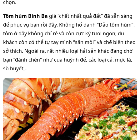
chọn.
Tôm hùm Bình Ba
giá “chất nhất quả đất” đã sẵn sàng
để phục vụ bạn rồi đây. Không hổ danh “Đảo tôm hùm”,
tôm ở đây không chỉ rẻ và còn cực kỳ tươi ngon; du
khách còn có thể tự tay mình “săn mồi” và chế biến theo
sở thích. Ngoài ra, rất nhiều loại hải sản khác đang chờ
bạn “đánh chén” như cua huỳnh đế, các loại cá, mực lá,
sò huyết,…