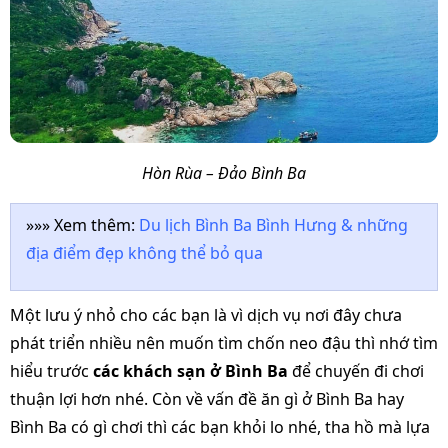
Hòn Rùa – Đảo Bình Ba
»»» Xem thêm:
Du lịch Bình Ba Bình Hưng & những
địa điểm đẹp không thể bỏ qua
Một lưu ý nhỏ cho các bạn là vì dịch vụ nơi đây chưa
phát triển nhiều nên muốn tìm chốn neo đậu thì nhớ tìm
hiểu trước
các khách sạn ở Bình Ba
để chuyến đi chơi
thuận lợi hơn nhé. Còn về vấn đề ăn gì ở Bình Ba hay
Bình Ba có gì chơi thì các bạn khỏi lo nhé, tha hồ mà lựa