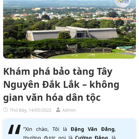
Khám phá bảo tàng Tây
Nguyên Đắk Lắk – không
gian văn hóa dân tộc
Thứ Bảy, 14/05/2022
Admin
“Xin chào, Tôi là
Đặng Văn Đẳng
,
thường được gọi là
Cường Đặng
, là