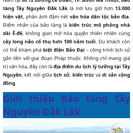
Nằm tại
số 12 đường Lê Duẩn, TP. Buôn Ma Thuột
,
bảo
tàng Tây Nguyên Đắk Lắk
là nơi lưu giữ hơn
13.000
hiện vật
, phản ánh đậm nét
văn hóa dân tộc bản địa
.
Điểm nhấn của bảo tàng là
kiến trúc mô phỏng nhà
dài Ê-đê
, không gian mở hòa quyện thiên nhiên cùng
cây long não cổ thụ hơn 100 năm tuổi
. Du khách còn
có thể khám phá
biệt điện Bảo Đại
– công trình lịch sử
gắn liền với giai đoạn Pháp thuộc. Không chỉ mang giá
trị văn hóa, đây còn là
địa điểm du lịch lý tưởng tại Tây
Nguyên
, kết nối giữa
lịch sử
,
kiến trúc
và
di sản cộng
đồng
.
Giới thiệu Bảo tàng Tây
Nguyên Đắk Lắk