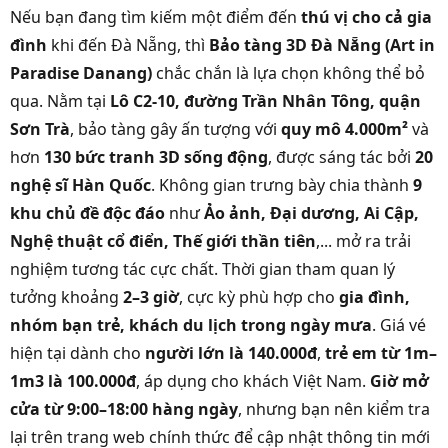
Nếu bạn đang tìm kiếm một điểm đến
thú vị cho cả gia
đình
khi đến Đà Nẵng, thì
Bảo tàng 3D Đà Nẵng (Art in
Paradise Danang)
chắc chắn là lựa chọn không thể bỏ
qua. Nằm tại
Lô C2-10, đường Trần Nhân Tông, quận
Sơn Trà
, bảo tàng gây ấn tượng với
quy mô 4.000m²
và
hơn
130 bức tranh 3D sống động
, được sáng tác bởi
20
nghệ sĩ Hàn Quốc
. Không gian trưng bày chia thành
9
khu chủ đề độc đáo
như
Ảo ảnh, Đại dương, Ai Cập,
Nghệ thuật cổ điển, Thế giới thần tiên
,... mở ra trải
nghiệm tương tác cực chất. Thời gian tham quan lý
tưởng khoảng
2–3 giờ
, cực kỳ phù hợp cho
gia đình,
nhóm bạn trẻ, khách du lịch trong ngày mưa
. Giá vé
hiện tại dành cho
người lớn là 140.000đ
,
trẻ em từ 1m–
1m3 là 100.000đ
, áp dụng cho khách Việt Nam.
Giờ mở
cửa từ 9:00–18:00 hàng ngày
, nhưng bạn nên kiểm tra
lại trên trang web chính thức để cập nhật thông tin mới