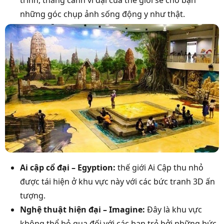
trình, thắng cảnh vĩ đại của thế giới sẽ cho bạn
những góc chụp ảnh sống động y như thật.
Ai cập cổ đại – Egyption:
thế giới Ai Cập thu nhỏ
được tái hiện ở khu vực này với các bức tranh 3D ấn
tượng.
Nghệ thuật hiện đại – Imagine:
Đây là khu vực
không thể bỏ qua đối với các bạn trẻ bởi những bức