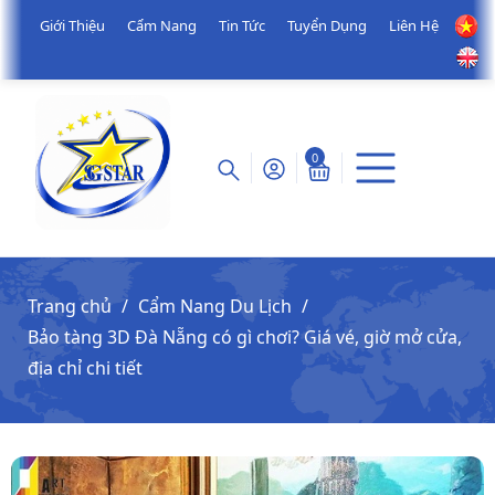
Giới Thiệu
Cẩm Nang
Tin Tức
Tuyển Dụng
Liên Hệ
0
Trang chủ
Cẩm Nang Du Lịch
Bảo tàng 3D Đà Nẵng có gì chơi? Giá vé, giờ mở cửa,
địa chỉ chi tiết