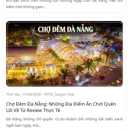
Khi dạo bước trên những con đường ngập tràn sắc vàng, việc tìm
kiếm một không gian...
-
Thứ Sáu, 17/04/2026
BTV2_Saigon Star
Chợ Đêm Đà Nẵng: Những Địa Điểm Ăn Chơi Quên
Lối Về Từ Review Thực Tế
Đà Nẵng không chỉ quyến rũ du khách bởi những bãi biển xanh
ngắt ban ngày, mà...