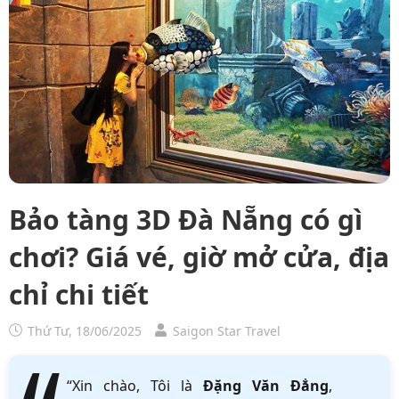
Bảo tàng 3D Đà Nẵng có gì
chơi? Giá vé, giờ mở cửa, địa
chỉ chi tiết
Thứ Tư, 18/06/2025
Saigon Star Travel
“Xin chào, Tôi là
Đặng Văn Đẳng
,