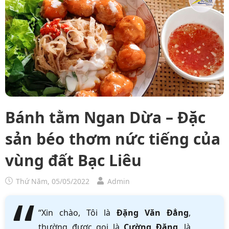
Bánh tằm Ngan Dừa – Đặc
sản béo thơm nức tiếng của
vùng đất Bạc Liêu
Thứ Năm, 05/05/2022
Admin
“Xin chào, Tôi là
Đặng Văn Đẳng
,
thường được gọi là
Cường Đặng
, là