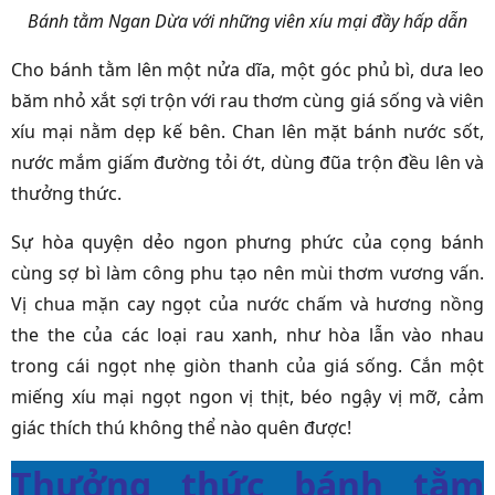
Bánh tằm Ngan Dừa với những viên xíu mại đầy hấp dẫn
Cho bánh tằm lên một nửa dĩa, một góc phủ bì, dưa leo
băm nhỏ xắt sợi trộn với rau thơm cùng giá sống và viên
xíu mại nằm dẹp kế bên. Chan lên mặt bánh nước sốt,
nước mắm giấm đường tỏi ớt, dùng đũa trộn đều lên và
thưởng thức.
Sự hòa quyện dẻo ngon phưng phức của cọng bánh
cùng sợ bì làm công phu tạo nên mùi thơm vương vấn.
Vị chua mặn cay ngọt của nước chấm và hương nồng
the the của các loại rau xanh, như hòa lẫn vào nhau
trong cái ngọt nhẹ giòn thanh của giá sống. Cắn một
miếng xíu mại ngọt ngon vị thịt, béo ngậy vị mỡ, cảm
giác thích thú không thể nào quên được!
Thưởng thức bánh tằm