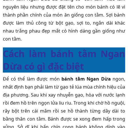
nguyên liệu nhưng được đặt tên cho món bánh có lẽ vì
thành phần chính của món ăn giống con tằm. Sợi bánh
được làm thủ công từ bột gạo, sợi to, ngắn dài khác
nhau trắng phau đẹp mắt có hình dáng gần giống như
con tằm.
Cách làm bánh tằm Ngan
Dừa có gì đặc biệt
Để có thể làm được món
bánh tằm Ngan Dừa
ngon,
nhất định bạn phải làm từ gạo tẻ lúa mùa chính hiệu của
địa phương. Sau khi xay nhuyễn gạo, hòa với nước lạnh
rồi đem hồ trên ngọn lửa liu riu. Trong khi chờ hồ nguội,
rây bột trên cái mâm rồi se hồ thành từng dây dài to
bằng thân con tằm. Bánh được se xong đem hấp trong
xửng. Sở dĩ khi hấp chín cọng bánh không dính vào