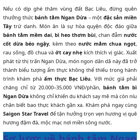
Nếu có dịp ghé thăm vùng đất Bạc Liêu, đừng quên
thưởng thức
bánh tằm Ngan Dừa
– một
đặc sản miền
Tây
trứ danh. Món ăn là sự hòa quyện độc đáo giữa
bánh tằm mềm dai
,
bì heo thơm bùi
, chan đẫm
nước
cốt dừa béo ngậy
, kèm theo
nước mắm chua ngọt
,
rau sống, đồ chua và
ớt cay nhẹ
kích thích vị giác. Xuất
phát từ thị trấn Ngan Dừa, món ngon dân dã này đã trở
thành biểu tượng ẩm thực không thể thiếu trong hành
trình khám phá
ẩm thực Bạc Liêu
. Với mức giá phải
chăng chỉ từ 20.000–35.000 VNĐ/phần,
bánh tằm bì
Ngan Dừa
không chỉ khiến du khách say mê mà còn níu
chân biết bao thực khách gần xa. Khám phá ngay cùng
Saigon Star Travel
để tận hưởng trọn vẹn hương vị quê
hương đậm đà, mộc mạc nơi miền sông nước.
Sơ lược về bánh tằm Ngan