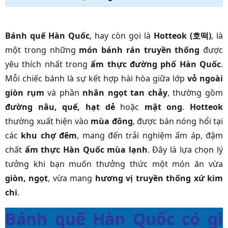
Bánh quế Hàn Quốc
, hay còn gọi là
Hotteok (호떡)
, là
một trong những
món bánh rán truyền thống
được
yêu thích nhất trong
ẩm thực đường phố Hàn Quốc
.
Mỗi chiếc bánh là sự kết hợp hài hòa giữa lớp
vỏ ngoài
giòn rụm
và phần
nhân ngọt tan chảy
, thường gồm
đường nâu, quế, hạt dẻ
hoặc
mật ong
.
Hotteok
thường xuất hiện vào
mùa đông
, được bán nóng hổi tại
các
khu chợ đêm
, mang đến trải nghiệm ấm áp, đậm
chất
ẩm thực Hàn Quốc mùa lạnh
. Đây là lựa chọn lý
tưởng khi bạn muốn thưởng thức một món ăn vừa
giòn, ngọt
, vừa mang
hương vị truyền thống xứ kim
chi
.
Bánh quế Hàn Quốc có gì