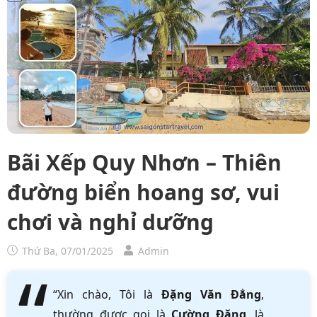
Bãi Xếp Quy Nhơn – Thiên
đường biển hoang sơ, vui
chơi và nghỉ dưỡng
Thứ Ba, 07/01/2025
Admin
“Xin chào, Tôi là
Đặng Văn Đẳng
,
thường được gọi là
Cường Đặng
, là