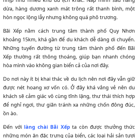
nhịp như nhiều khu du lịch khác. Nấp mình sau hàng
dừa, hàng dương xanh mát trông rất thanh bình, một
hòn ngọc lộng lẫy nhưng không quá phô trương.
Bãi Xếp nằm cách trung tâm thành phố Quy Nhơn
khoảng 15km, khá gần để du khách dễ dàng di chuyển.
Những tuyến đường từ trung tâm thành phố đến Bãi
Xếp thường rất thông thoáng, giúp bạn nhanh chóng
hòa mình vào không gian biển cả của nơi đây.
Do nơi này ít bị khai thác về du lịch nên nơi đây vẫn giữ
được nét hoang xơ vốn có. Ở đây khá vắng vẻ nên du
khách sẽ cảm giác vô cùng tĩnh lặng, thư thái thích hợp
để nghỉ ngơi, thư giãn tránh xa những chốn đông đúc,
ồn ào.
Đến với
làng chài Bãi Xếp
ta còn được thưởng thức
những món ăn đặc trưng của biển, các loại hải sản tươi