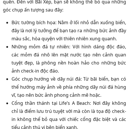
quên. Đến với Bãi Xép, bạn sẽ không thể bỏ qua những
góc chụp ấn tượng sau đây:
Bức tường bích họa: Nằm ở lối nhỏ dẫn xuống biển,
đây là nơi lý tưởng để bạn tạo ra những bức ảnh đầy
màu sắc, hòa quyện với thiên nhiên xung quanh.
Những mỏm đá tự nhiên: Với hình dáng độc đáo,
các mỏm đá nhô lên mặt nước tạo nên cảnh quan
tuyệt đẹp, là phông nền hoàn hảo cho những bức
ảnh check-in độc đáo.
Góc chụp hướng về dãy núi đá: Từ bãi biển, bạn có
thể hướng máy ảnh về phía những dãy núi đá hùng
vĩ, tạo nên bức ảnh phong cảnh mê hoặc.
Cổng thần thánh tại Life’s A Beach: Nơi đây không
chỉ là điểm lưu trú tuyệt vời mà còn là tọa độ check-
in không thể bỏ qua với chiếc cổng đặc biệt và các
tiểu cảnh thú vị bên biển xanh.