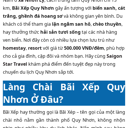
Nằm ở
xã Nhơn Lý
, cách trung tâm Quy Nhơn chỉ 15
km,
Bãi Xếp Quy Nhơn
gây ấn tượng với
biển xanh, cát
trắng, ghềnh đá hoang sơ
và không gian yên bình. Du
khách có thể tham gia
lặn ngắm san hô
,
chèo thuyền
,
hay thưởng thức
hải sản tươi sống
tại các nhà hàng
ven biển. Nơi đây còn có nhiều lựa chọn lưu trú như
homestay
,
resort
với giá từ
500.000 VNĐ/đêm
, phù hợp
cho cả gia đình, cặp đôi và nhóm bạn. Hãy cùng
Saigon
Star Travel
khám phá điểm đến tuyệt đẹp này trong
chuyến du lịch Quy Nhơn sắp tới.
Làng Chài Bãi Xếp Quy
Nhơn Ở Đâu?
Bãi Xếp hay thường gọi là Bãi Xép –
tên gọi của một làng
chài nhỏ nằm gần thành phố Quy Nhơn, không nhộn